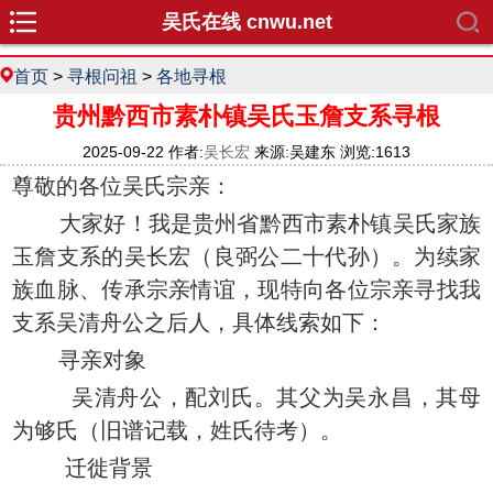
吴氏在线 cnwu.net
首页
>
寻根问祖
>
各地寻根
贵州黔西市素朴镇吴氏玉詹支系寻根
2025-09-22 作者:
吴长宏
来源:吴建东 浏览:1613
尊敬的各位吴氏宗亲：
大家好！我是贵州省黔西市素朴镇吴氏家族
玉詹支系的吴长宏（良弼公二十代孙）。为续家
族血脉、传承宗亲情谊，现特向各位宗亲寻找我
支系吴清舟公之后人，具体线索如下：
寻亲对象
吴清舟公，配刘氏。其父为吴永昌，其母
为够氏（旧谱记载，姓氏待考）。
迁徙背景