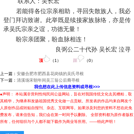
联系人：吴长宏
若能得各位宗亲相助，寻回失散族人，我必
登门拜访致谢。此举既是续接家族脉络，亦是传
承吴氏宗亲之谊，功德无量！
盼宗亲团聚，盼血脉相连！
良弼公二十代孙 吴长宏 泣寻
顶
（
1
）
踩
（
0
）
上一篇：
安徽合肥市肥西县花岗镇的吴氏寻根
下一篇：
清溪场宋朝年间吴三翁公后裔寻根
我也想在此上传信息资料或寻根>>>
●声明： 本站属非营利性纯民间公益网站，旨在对我国传统文化去其糟粕，取
其精华，为继承和发扬祖国优秀文化做一点贡献。所发表的作品均来自网友个
人原创作品或转贴自报刊、杂志、互联网等。如果涉及到您的资料不想在此免
费发布，请来信告知，我们会在第一时间予以删除。 全部资料都为原作者版权
所有，任何组织与个人都不能下载作为商业等所用。——特此声明！