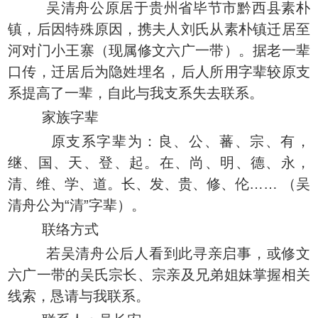
吴清舟公原居于贵州省毕节市黔西县素朴
镇，后因特殊原因，携夫人刘氏从素朴镇迁居至
河对门小王寨（现属修文六广一带）。据老一辈
口传，迁居后为隐姓埋名，后人所用字辈较原支
系提高了一辈，自此与我支系失去联系。
家族字辈
原支系字辈为：良、公、蕃、宗、有，
继、国、天、登、起。在、尚、明、德、永，
清、维、学、道。长、发、贵、修、伦…… （吴
清舟公为“清”字辈）。
联络方式
若吴清舟公后人看到此寻亲启事，或修文
六广一带的吴氏宗长、宗亲及兄弟姐妹掌握相关
线索，恳请与我联系。