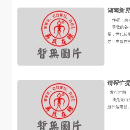
湖南新
作者：吴承海 
尊敬的各地
系，世代传
寻回失散在外.
请帮忙
发布时间：20
我是龙山吴
显开运隆昌