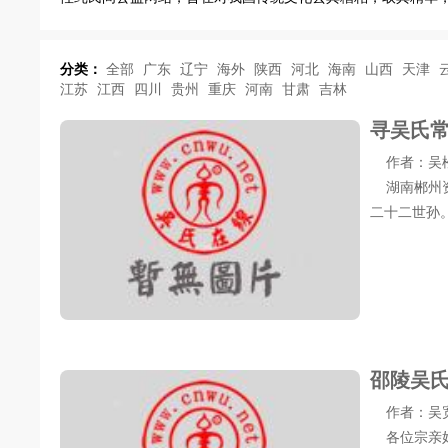
分类：
全部
广东
辽宁
海外
陕西
河北
海南
山西
天津
江苏
江西
四川
贵州
重庆
河南
甘肃
吉林
寻吴氏
作者：吴松涛 
湖南郴州资
二十二世孙
邵陵吴
作者：吴宽 发
各位宗亲好