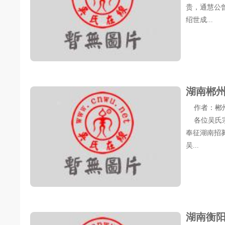
贵，通慧公
绍世成...
湖南郴
作者：郴州吴氏
各位吴氏宗
奉征湖南招
吴...
湖南衡