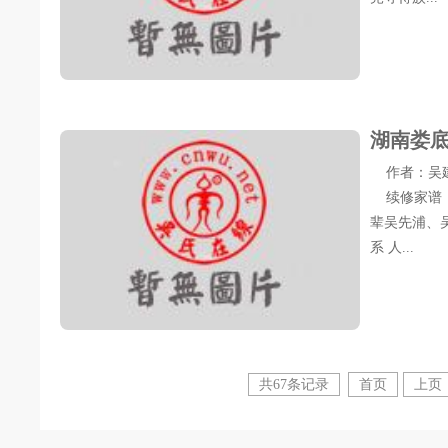
湖南娄
作者：吴建丰 
续修家谱，
辈吴先浦、
系 人...
共67条记录
首页
上页