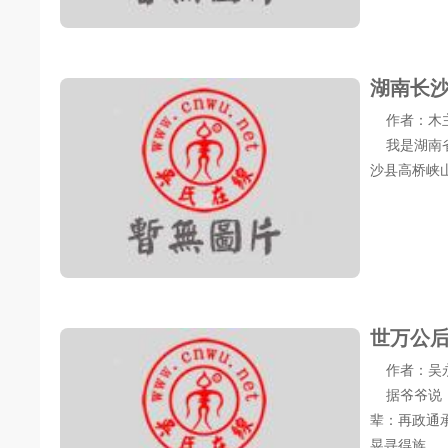
湖南长
作者：木主 发
我是湖南省
沙县高桥峡
世万公
作者：吴永胜 
据爷爷说，
辈：再政通
晃寻得族...