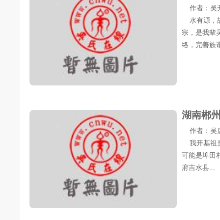
作者：吴开生 
水有源，故
宗，是我辈
络，完善族
湖南郴
作者：吴启立 
我开基祖吴
可能是埠田
府吉水县...