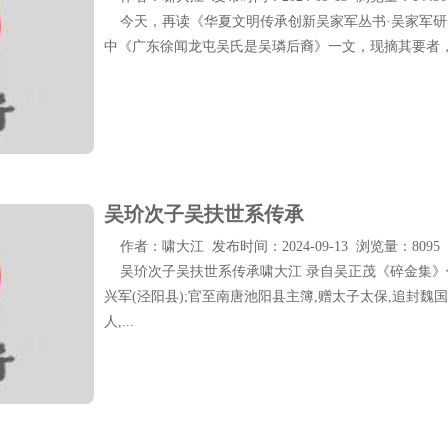
今天，再读《华夏文明传承创新吴家军丛书·吴家军研
中《广东徐闻龙屯吴氏是吴璘后裔》一文，现摘其要者
吴玠次子吴扶世系传承
作者：啸大江 发布时间：2024-09-13 浏览量：8095
吴玠次子吴扶世系传承啸大江 录自吴正茂《碎金集》作
兴军(泾阳县);官至南唐池阳县主簿,赠太子太保,追封魏
人,...