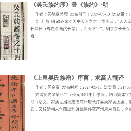
《吴氏族约序》暨《族约》·明
作者：吴德泉整理 发布时间：2024-09-13 浏览量：11
吴 氏 族 约 叙齐家治国平天下之本，孟子曰：“人人
长其长（尊敬各自的长辈），而天下平”。则亲亲长长
者...
《上里吴氏族谱》序言，求高人翻译
作者：吴金富 发布时间：2024-09-11 浏览量：21485
族谱於光绪辛巳年（公元1881年）修编，均为繁体字
成白话文。家族世居福建省汀州府长汀县吴家坊上里，
县，又於清朝末年因战乱饥荒续移至严州府寿昌县，今