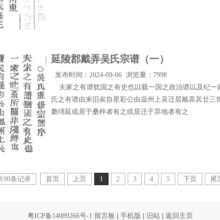
延陵郡戴弄吴氏宗谱（一）
发布时间：2024-09-06 浏览量：7998
夫家之有谱犹国之有史也以载一国之政治谱以及纪一
氏之有谱由来旧矣自星彩公由温州上吴迁居戴弄其廿三
瓞绵延或居于桑梓者有之或居迁于异地者有之
共90条记录
首页
上页
1
2
3
4
5
下页
尾
粤ICP备14089266号-1
留言板
|
手机版
|
旧站
|
返回主页