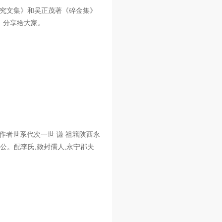
究文集》和吴正茂著《碎金集》
，分享给大家。
者世系代次一世 谦 祖籍陕西永
国公。配李氏,敕封孺人,永宁郡夫