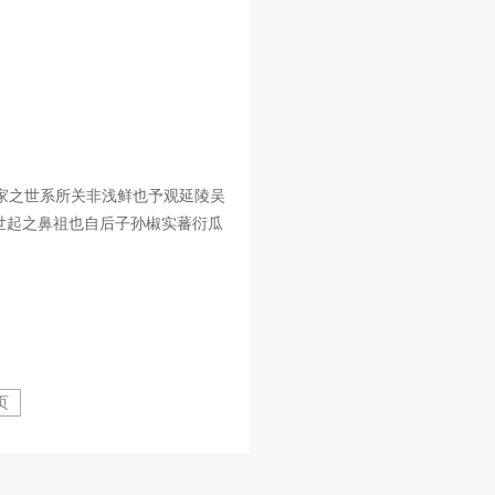
家之世系所关非浅鲜也予观延陵吴
世起之鼻祖也自后子孙椒实蕃衍瓜
页