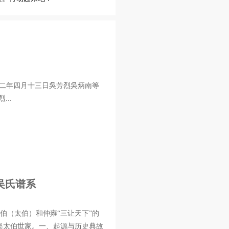
二年四月十三日吳芳烈吳炳南等
..
吴氏谱系
伯（太伯）和仲雍“三让天下”的
吴太伯世家。一、起源与历史典故