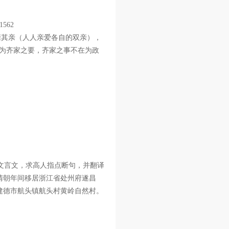
562
亲其亲（人人亲爱各自的双亲），
又为齐家之要，齐家之事不在为政
文言文，求高人指点断句，并翻译
清朝年间移居浙江省处州府遂昌
建德市航头镇航头村黄岭自然村。