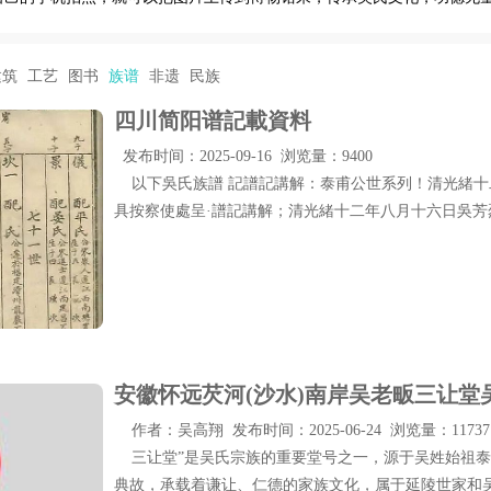
建筑
工艺
图书
族谱
非遗
民族
四川简阳谱記載資料
发布时间：2025-09-16 浏览量：9400
以下吳氏族譜 記譜記講解：泰甫公世系列！清光緒十
具按察使處呈·譜記講解；清光緒十二年八月十六日吳芳烈.
安徽怀远芡河(沙水)南岸吴老畈三让堂
作者：吴高翔 发布时间：2025-06-24 浏览量：11737
三让堂”是吴氏宗族的重要堂号之一，源于吴姓始祖泰
典故，承载着谦让、仁德的家族文化，属于延陵世家和