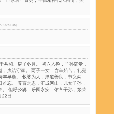
第一世家名垂青史，至德精神代代相传，吴
27 00:54:45]
卒于共和、庚子冬月。 初六入殓，子孙满堂，
逝，贞洁守家。 两子一女，含辛茹苦，礼宪
英年早逝。 叔婆为人，厚道善良，节义两
日难忘。 养育之恩，汇成河山，儿女子孙，
锦。 但呼公婆，乐园永安，佑各子孙，繁荣
22日