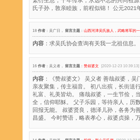
繁衍生息，千年传承，永远不忘的共同祖源
氏子孙，敦亲睦族，前程似锦！ 公元2021
18
作者
：吴广日，
留言主题
：
山西河津吴氏族人，武略将军的一
内容
：求吴氏协会查询有关我一北祖信息。
16
作者
：吴义者，
留言主题
：
赞叔婆文
[2020-12-23 10:39:13]
内容
：《赞叔婆文》 吴义者 善哉叔婆，
亲友聚集，传主福音。 初八出殡，长街送
礼富、礼美皆幼。 痛哉叔婆，一生节俭，
全，信仰耶穌。 父子乐园，等待亲人，历
回报无能。 叔婆贤良，德泽儿孙，各务为
昌盛。 今时赞语，略表孝心，叔婆贞操，万古