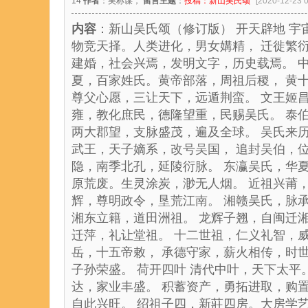
14
作者
：吴称谋，
留言主题
：
投稿：新山吴氏颂
[2020-12-23 0
内容
：新山吴氏颂（修订版） 开天辟地 
物竞天择。人类进化，男女媾精， 迁徙繁衍
建婚，社会兴焉，发明文字，历史载焉。 
夏，百家姓氏。黄帝部落，周祖后稷， 黄
尊父心愿，三让天下，远遁荆蛮。 文王姬
雍，教化庶民，德隆望重，民赐吴氏。 泰
两大郡望，支脉盛茂，遍及全球。 吴氏来
武王，天子嫡系，改号吴国， 追封吴伯，
隐，南季北孔，延陵衍脉。 东瀛吴氏，华
原荒废。生灵涂炭，渺无人烟。 近祖兴莆
辉，尊明政令，垦荒江南。 湘赣吴氏，脉
湘东立籍，道田洲祖。 龙辉子翘，自闽迁
迁萍，礼让堂祖。 十二世祖，仁义礼智，
岳，十五帝敕， 承德守家，薪火相传，时
子孙荣盛。 荷开四叶 清代中叶，天下太
达，家业丰盛。 积蓄资产，勇拓进取，购
自此兴旺。 绍祖子四，新莊四房。大房学