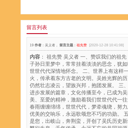
留言列表
19
作者
：吴义者，
留言主题
：
祖先赞
[2020-12-28 10:41:08]
内容
： 祖先赞 吴义者 一、赞叹我们的祖
子孙日里梦中，常常挂着淡淡的思念，犹如
世世代代深情地怀念。 二、世界上有这样
火，传承着东方古老的文明。吴姓光辉的历
仍然壮志凌云，望族兴邦，抱团发展。 三
进步发展的篇章，文化传播至今，已成为吴
美、至爱的精神，激励着我们世世代代一往
春雨缠缠绵绵，世世代代，梦牵魂绕，努力
优美的交响乐，永远歌颂您不巧的功勋。 
是您，出岐山，奔荆蛮，开创了吴氏历史新