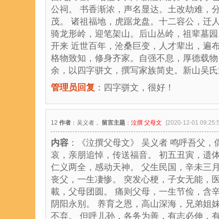
公祠。 书香渐浓，声名显达。土改劫难，
茂。 诸祖福地，虎踞龙盘。十二容公，迁
骑龙形岭，迎笔架山。后山丛岭，祖辈墓园
开来 近世百年，沧桑巨变，人才辈出，遍
格物致知，修身齐家。自强不息，厚德载物
余，以四字骈文，撰写家族简史。新山吴氏
管理员回复
：四字骈文，很好！
12
作者
：吴义者，
留言主题
：
泣撰 父母文
[2020-12-01 09:25:
内容
：《泣撰父母文》 吴义者 鸣呼吾父
哀，亲朋追悼，传送福音。 初五丑寅，遗
仁义两全，感动天神。 父生民国，辛未三
丧父，一生凄惨。 突发心梗，子女无能，
載，父母团圆。 痛则父母，一生节俭，含
阴阳永别。 养育之恩，高山深海，兄弟姐
不弃。 但呼儿孙，各务为善，有志必伸，