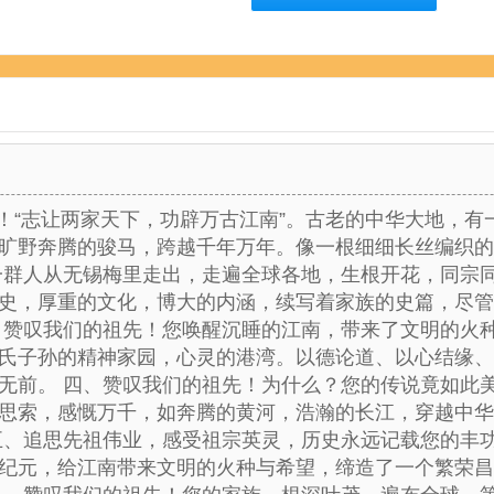
先！“志让两家天下，功辟万古江南”。古老的中华大地，
旷野奔腾的骏马，跨越千年万年。像一根细细长丝编织的
一群人从无锡梅里走出，走遍全球各地，生根开花，同宗
史，厚重的文化，博大的内涵，续写着家族的史篇，尽管
、赞叹我们的祖先！您唤醒沉睡的江南，带来了文明的火
氏子孙的精神家园，心灵的港湾。以德论道、以心结缘、
无前。 四、赞叹我们的祖先！为什么？您的传说竟如此
思索，感慨万千，如奔腾的黄河，浩瀚的长江，穿越中华
五、追思先祖伟业，感受祖宗英灵，历史永远记载您的丰
纪元，给江南带来文明的火种与希望，缔造了一个繁荣昌