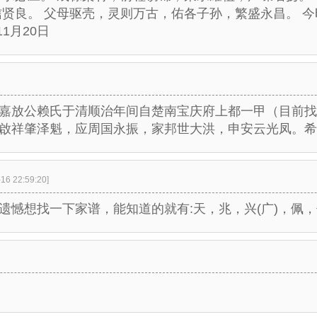
信贤良。 父母驱壳，灵则万古，佑各子孙，繁盛永昌。 
1月20日
嘉放公赖氏于清顺治年间自楚南宝庆府上都一甲（目前找
啟祥肇泽魁，应周国永振，家邦世大洪，申安云光凤。希
16 22:59:20]
憾想找一下家谱，能知道的就有:天，兆，兴(广)，佩，