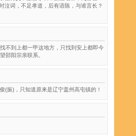
今时泣词，不足孝道，后有语陈，与谁言长？
找不到上都一甲这地方，只找到安上都即今
望邵阳宗亲联系。
俊(振)，只知道原来是辽宁盖州高屯镇的！