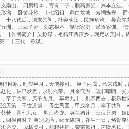
分支南山。 四房培本，育有二子，鹏高鹏强，兴本立堂。
人形坳， 卧黄花岭。十七绍祖，葬白坟坡，落蝴蝶脊。 
。 十八代后，清末民初，社会动荡，民族危难。 吴家先
布五洲。 后辈子孙，勿忘根本，铭记家史，谨遵家训。 
。 【作者简介】吴称谋，祖籍江西萍乡，现定居美国，
第二十三代，称谋。
58]
，偶得风寒，时仅半月，天使接引。 庚子丙戌，己未戌时，
体赴化，辰巳发丧，永别六亲。 月余气温，暖和晴朗，父
月，卒于共和，庚子九月。 享寿九十，别亲西去，极乐世
医治无策，千古遗憾。 母生民国，甲戌冬月，卒于共和，
辛茹苦，育七儿女。 即海者龙、英兰媚莲，三位兄弟，姐
妺，回报何时？ 离别之痛，绵无绝期，在生一日，烙骨铭
有求必应。 成栋梁材，前程锈锦，荣宗耀祖，声噪名扬。