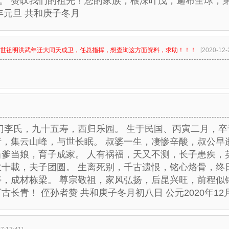
。 赞叹我们的祖先！您的家族，根深叶茂，遍布全球，
年元旦 共和庚子冬月
世祖明洪武年迁大同天成卫，任总指挥，想查询这方面资料，求助！！！
[2020-12-
吴门李氏，九十五寿，西归乐园。 生于民国、丙寅二月，
行，集云山峰，与世长眠。 叔婆一生，凄惨辛酸，叔公早
当爹当娘，育子成家。 人有祸福，天又不测，长子患疾，
数十載，夫子团圆。 生离死别，千古遗恨，铭心烙骨，终
善，成材栋梁。 尊宗敬祖，家风弘扬，后昆兴旺，前程似
长青！ 侄孙者赞 共和庚子冬月初八日 公元2020年12月