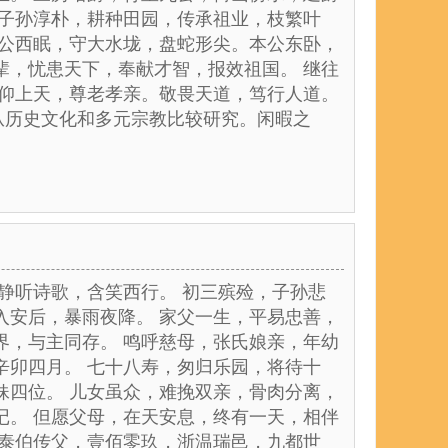
 子孙淳朴，耕种田园，传承祖业，枝繁叶
爵公西眠，守大水垅，盘蛇形尖。本公东卧，
辈，忧患天下，奉献才智，报效祖国。 继往
信仰上天，尊老孝亲。敬畏天道，笃行人道。
从历史文化和多元宗教比较研究。闲暇之
静听诗歌，含笑西行。 初三殡殓，子孙悲
入安后，暴雨夜降。 家父一生，平易忠善，
界，与主同存。 鸣呼慈母，张氏娘亲，年幼
辛卯四月。 七十八寿，匆归乐园，将待十
妹四位。 儿女虽众，难挽双亲，骨肉分离，
记。 但愿父母，在天安息，终有一天，相伴
 泰伯传父，壹佰零玖，浙温瑞邑，九都世