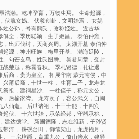
星辰浩瀚。乾坤孕育，万物生焉。 生命起源，
，伏羲女娲。 伏羲创卦，文明始焉， 女娲
本姓公孙，号有熊氏，改称姬姓。 近古华
孝俱全，季历聪颖，生子姬昌。 泰伯仲雍，
，出师伐纣，灭商兴周。 太湖开基 泰伯仲
湖起源，神州旺族，梅里开基。 渤海延陵，
姓。句芒玄鸟，姓氏图腾。 吴君周章，受封
征战楚越，称霸春秋。 季札贤德，礼让退
后裔，贵为皇室。 拓展华南 蒙元南侵，中
。兴莆后裔，十世一柱， 生育二子，龙寿龙
天祭祖，建祠星沙。 一柱侄子，称元文公，
桥，后榆家湾。 龙寿次子，容公武义，自闽
九八仙逝。 后世诸祖，十三士能，十四宾
衰起伏。 十六世始，承荣经邦，守器承祧，
，建达德堂。 新圃德隆，志在维新，子孙贤
玉带河， 耕砚台田，御笔架山，龙虎抱月，
生。 三房培爵，育重九公，倚山傍水，建爵