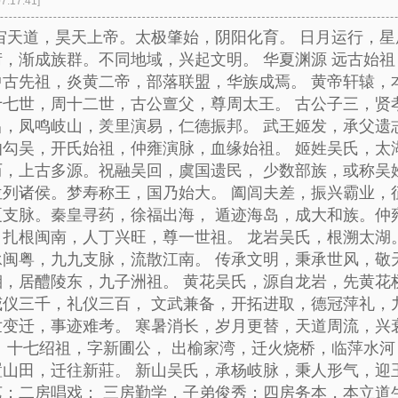
7:17:41]
宇宙天道，昊天上帝。太极肇始，阴阳化育。 日月运行，
，渐成族群。不同地域，兴起文明。 华夏渊源 远古始祖
中古先祖，炎黄二帝，部落联盟，华族成焉。 黄帝轩辕，
十七世，周十二世，古公亶父，尊周太王。 古公子三，贤
昌，凤鸣岐山，羑里演易，仁德振邦。 武王姬发，承父遗志
伯勾吴，开氏始祖，仲雍演脉，血缘始祖。 姬姓吴氏，太
历，上古多源。祝融吴回，虞国遗民， 少数部族，或称吴
位列诸侯。梦寿称王，国乃始大。 阖闾夫差，振兴霸业，
夏支脉。秦皇寻药，徐福出海， 遁迹海岛，成大和族。仲雍
，扎根闽南，人丁兴旺，尊一世祖。 龙岩吴氏，根溯太湖
承闽粤，九九支脉，流散江南。 传承文明，秉承世风，敬
湘，居醴陵东，九子洲祖。 黄花吴氏，源自龙岩，先黄花
威仪三千，礼仪三百， 文武兼备，开拓进取，德冠萍礼，
世变迁，事迹难考。 寒暑消长，岁月更替，天道周流，兴
平。十七绍祖，字新圃公， 出榆家湾，迁火烧桥，临萍水河
置山田，迁往新莊。 新山吴氏，承杨岐脉，秉人形气，迎
艺；二房唱戏； 三房勤学，子弟俊秀；四房务本，本立道