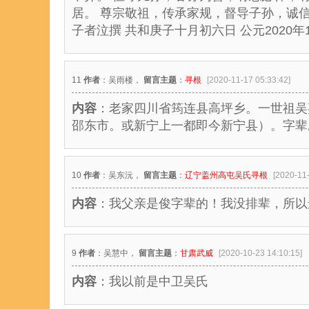
居。 尊宗敬祖，传承家规，督导子孙，诚
子者泣撰 共和庚子十月初六日 公元2020年1
11
作者
：吴雨楼，
留言主题
：
寻根
[2020-11-17 05:33:42]
内容
：老家四川省筠连县高坪乡。一世祖吴
邵东市。或新宁上一都即今新宁县）。字辈
10
作者
：吴东沅，
留言主题
：
辽宁盖州高屯吴氏寻根
[2020-11-
内容
：我父亲是俊字辈的！我没排辈，所以遗
9
作者
：吴慧中，
留言主题
：
甘肃武威
[2020-10-23 14:10:15]
内容
：我以前是中卫吴氏