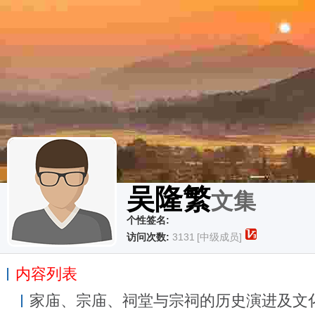
吴隆繁
文集
个性签名:
访问次数:
3131
[中级成员]
内容列表
家庙、宗庙、祠堂与宗祠的历史演进及文