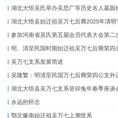
湖北大悟吴氏举办吴思广等历史名人墓园
湖北大悟县始迁祖吴万七后裔2025年清
参加河南省吴氏第五届会员代表大会第二
明、清至民国时期始迁祖吴万七后裔荣四
吴万七支系发展简述
吴隆繁：明清至民国万七后裔荣四公支外
湖北大悟县吴万七支系癸卯兔年春季座谈
永远的怀念
鄂北豫南始迁祖吴万七上溯世系