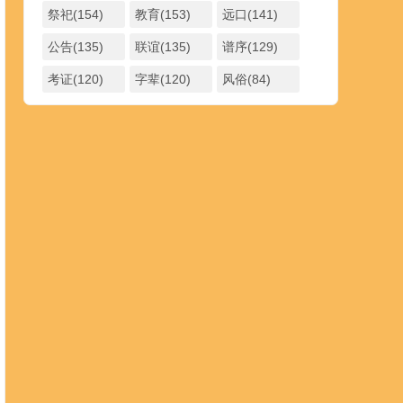
祭祀(154)
教育(153)
远口(141)
公告(135)
联谊(135)
谱序(129)
考证(120)
字辈(120)
风俗(84)