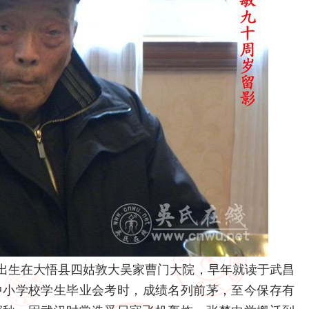
生在大悟县四姑敦大吴家曹门大院，早年就读于武昌
省中小学校学生毕业会考时，成绩名列前茅，至今保存有