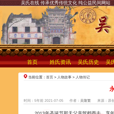
吴氏在线 传承优秀传统文化 纯公益民间网站
首页
姓氏资讯
吴氏历史
吴
当前位置：
首页
>
人物故事
>
人物传记
时间：5年前 2021-07-05
作者：
吴隆繁
来源：原
2013年圣诞节那天父亲驾鹤西去，享年