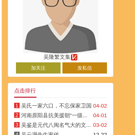
吴隆繁文集
加关注
发私信
点击排行
1
吴氏一家六口，不忘保家卫国
04-02
2
河南原阳县抗美援朝“一级...
04-01
3
吴鉴是元代八闽名气大的文...
03-02
4
吴云灏先生家传
12-22