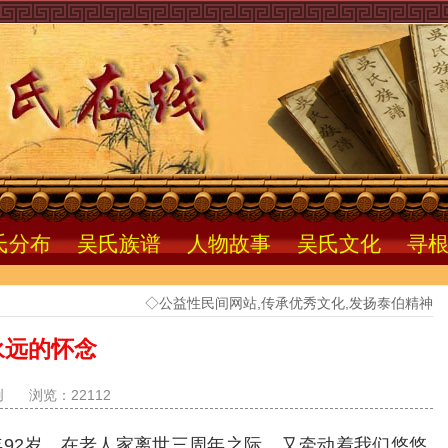
氏分布
吴氏族谱
人物故事
吴氏文化
寻
◇公益性民间网站,传承优秀文化,发扬泰伯精神
永远的怀念
创
浏览：22112
92岁。在老人家离世三周年之际，又牵动着我们悠悠