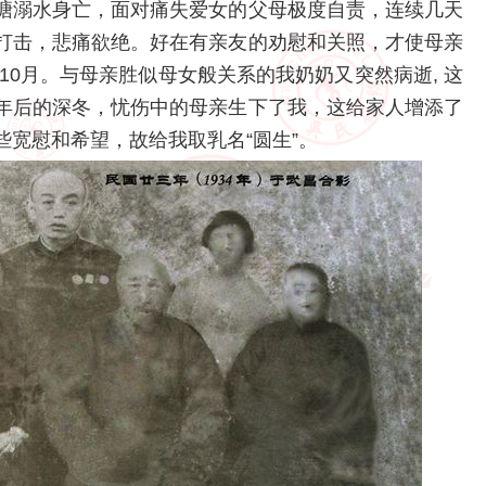
塘溺水身亡，面对痛失爱女的父母极度自责，连续几天
打击，悲痛欲绝。好在有亲友的劝慰和关照，才使母亲
10月。与母亲胜似母女般关系的我奶奶又突然病逝, 这
年后的深冬，忧伤中的母亲生下了我，这给家人增添了
宽慰和希望，故给我取乳名“圆生”。