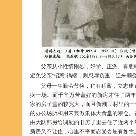
父亲从小性情刚烈，好学、正派、有胆略
避免父亲“招惹”祸端，则忍辱负重，逆来顺
父母一生勤劳节俭，稍有积蓄，立志建造
病一场。而千辛万苦盖好的新房才住了两年多
家的房子盖的较宽大，而且新潮，村里的干
的办公场所和用来兼做集体大食堂的粮仓。
由大队部另给调配的旧房子里去住了近两个
新房又不让住，心里不平而忍受委屈有如雪