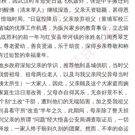
年深秋，因武汉时常造受日寇飞机轰炸，张楚中学搬迁到
刘醒佛（清末举人）继续深造。父亲天资聪颖，甚得恩
，惜哉时局。”日寇投降后，父亲放弃祖父（黄埔军校三
省城的优厚工作机遇，为振兴家乡的教育事业，立志留
抗战胜利的前一年与红安县华河镇的张姓名门闺秀翠芝
，尊老爱幼，善良贤淑，乐于助贫，深得乡亲尊敬和称
有过短暂的幸福童年。
乡政府深知父亲的学识，推荐他到县城供职，当时父
我曾袓母、祖母两位老人，以及与我父亲同父异母当时
姨太所生）一大家人，因此，父亲顾及这个大家庭而婉
家庭生活日渐改善，父母亦自得其乐，无奈好景不长，
个别“土改”干部，遭到他们的无端陷害，加之受我祖父
到县看守所“改造”半年之久，此期间，母亲除了整天担
父亲的所谓 “问题”经大悟县公安局调查取证后，一切
释放，一家人终于盼到久别的团聚。然而，不幸的命运