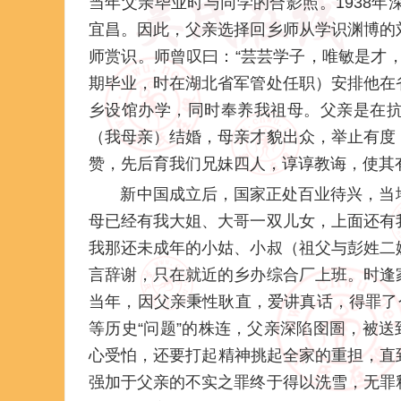
当年父亲毕业时与同学的合影照。1938
宜昌。因此，父亲选择回乡师从学识渊博的
师赏识。师曾叹曰：“芸芸学子，唯敏是才
期毕业，时在湖北省军管处任职）安排他在
乡设馆办学，同时奉养我祖母。父亲是在
（我母亲）结婚，母亲才貌出众，举止有度
赞，先后育我们兄妹四人，谆谆教诲，使其
新中国成立后，国家正处百业待兴，当地
母已经有我大姐、大哥一双儿女，上面还有
我那还未成年的小姑、小叔（祖父与彭姓二
言辞谢，只在就近的乡办综合厂上班。时逢
当年，因父亲秉性耿直，爱讲真话，得罪了
等历史“问题”的株连，父亲深陷囹圄，被送
心受怕，还要打起精神挑起全家的重担，直到
强加于父亲的不实之罪终于得以洗雪，无罪