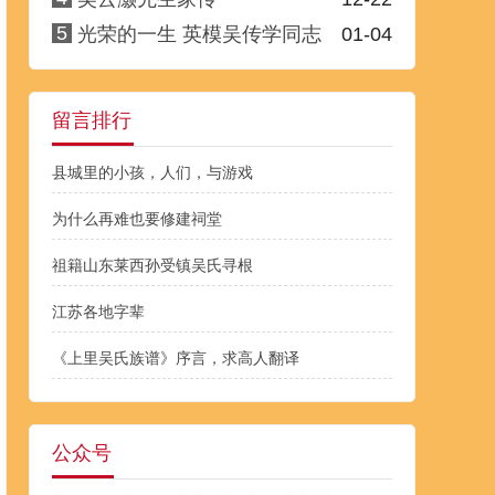
5
光荣的一生 英模吴传学同志
01-04
留言排行
县城里的小孩，人们，与游戏
为什么再难也要修建祠堂
祖籍山东莱西孙受镇吴氏寻根
江苏各地字辈
《上里吴氏族谱》序言，求高人翻译
公众号