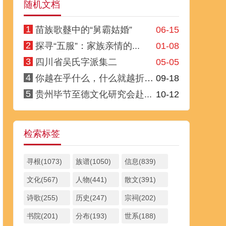
随机文档
1
苗族歌鼟中的“舅霸姑婚”
06-15
2
探寻“五服”：家族亲情的...
01-08
3
四川省吴氏字派集二
05-05
4
你越在乎什么，什么就越折磨你
09-18
5
贵州毕节至德文化研究会赴...
10-12
检索标签
寻根(1073)
族谱(1050)
信息(839)
文化(567)
人物(441)
散文(391)
诗歌(255)
历史(247)
宗祠(202)
书院(201)
分布(193)
世系(188)