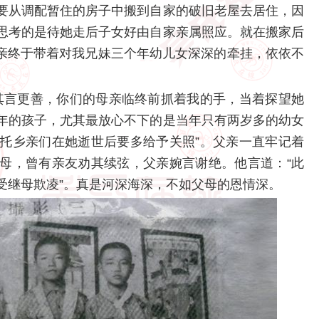
要从调配暂住的房子中搬到自家的破旧老屋去居住，因
思考的是待她走后子女好由自家亲属照应。就在搬家后
的母亲终于带着对我兄妹三个年幼儿女深深的牵挂，依依不
言更善，你们的母亲临终前抓着我的手，当着探望她
年的孩子，尤其最放心不下的是当年只有两岁多的幼女
托乡亲们在她逝世后要多给予关照”。父亲一直牢记着
母，曾有亲友劝其续弦，父亲婉言谢绝。他言道：“此
受继母欺凌”。真是河深海深，不如父母的恩情深。