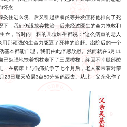
.......
胰腺炎住进医院、后又引起胆囊炎等并发症将他推向了死
况下，我们仍没放弃救治，后来经过医生的全力抢救和
生命，当时内一科的几位医生都说：“这么病重的老人
父亲用那顽强的生命力驱逐了死神的追赶。岀院后的一个
活基本都能自理，我们由此倍感欣慰。然而就在5月11
自已勉强地扶着拐杖走下了三层楼梯，终因不幸腿部酸
走，在病床上与伤痛抗争了七个月后，老人家带着对亲
月23日那天凌晨3点50分驾鹤西去。从此，父亲化作了