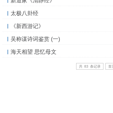
新道家《清静经》
太极八卦经
《新西游记》
吴称谋诗词鉴赏 (一)
海天相望 思忆母文
共
83
条记录
首