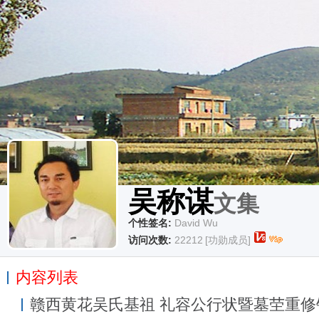
吴称谋
文集
个性签名:
David Wu
访问次数:
22212
[功勋成员]
内容列表
赣西黄花吴氏基祖 礼容公行状暨墓茔重修