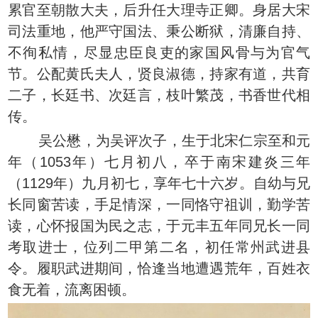
累官至朝散大夫，后升任大理寺正卿。身居大宋
司法重地，他严守国法、秉公断狱，清廉自持、
不徇私情，尽显忠臣良吏的家国风骨与为官气
节。公配黄氏夫人，贤良淑德，持家有道，共育
二子，长廷书、次廷言，枝叶繁茂，书香世代相
传。
吴公懋，为吴评次子，生于北宋仁宗至和元
年（1053年）七月初八，卒于南宋建炎三年
（1129年）九月初七，享年七十六岁。自幼与兄
长同窗苦读，手足情深，一同恪守祖训，勤学苦
读，心怀报国为民之志，于元丰五年同兄长一同
考取进士，位列二甲第二名，初任常州武进县
令。履职武进期间，恰逢当地遭遇荒年，百姓衣
食无着，流离困顿。