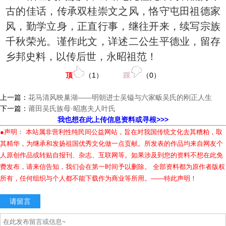
古的佳话，传承双桂崇文之风，恪守屯田祖德家
风，勤学立身，正直行事，继往开来，续写宗族
千秋荣光。谨作此文，详述二公生平德业，留存
乡邦史料，以传后世，永昭祖范！
顶
（
1
）
踩
（
0
）
上一篇：
花马清风映巢湖——明朝进士吴镒与六家畈吴氏的刚正人生
下一篇：
莆田吴氏族母·昭惠夫人叶氏
我也想在此上传信息资料或寻根>>>
●声明： 本站属非营利性纯民间公益网站，旨在对我国传统文化去其糟粕，取
其精华，为继承和发扬祖国优秀文化做一点贡献。所发表的作品均来自网友个
人原创作品或转贴自报刊、杂志、互联网等。如果涉及到您的资料不想在此免
费发布，请来信告知，我们会在第一时间予以删除。 全部资料都为原作者版权
所有，任何组织与个人都不能下载作为商业等所用。——特此声明！
请留言