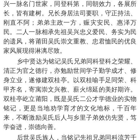
兴一脉名门世家，同登科第，同朝效力，各展所
长，皆有建树。兄长身居法司要职，守正持法、
刚直不阿；弟弟主政一方，赈灾安民、惠泽万
民。二人一脉相承先祖吴兴忠义爱民、务实为民
的遗风，将莆田吴氏崇文重教、忠君恤民的优良
家风展现得淋漓尽致。
乡中贤达为铭记吴氏兄弟同科登科之荣耀、
清正为官之德行，亦勉励世间学子勤学成才、修
身立业，遂修建双桂亭。以双桂喻手足同荣、科
甲齐名，寄寓崇文兴教、薪火绵延的美好期许。
双桂亭屹立莆阳，既是吴氏二公才学德业的实物
铭记，更是当地劝学育才的文化地标，千百年
来，不断激励吴氏后人与乡里子弟效仿先贤，笃
学奋进，崇德向善。
后世吴氏族人，当铭记先祖兄弟同科流芳千