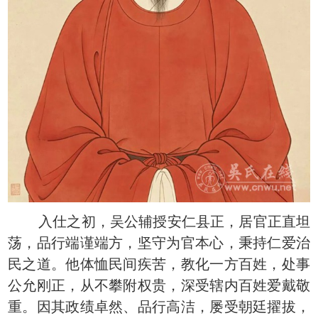
入仕之初，吴公辅授安仁县正，居官正直坦
荡，品行端谨端方，坚守为官本心，秉持仁爱治
民之道。他体恤民间疾苦，教化一方百姓，处事
公允刚正，从不攀附权贵，深受辖内百姓爱戴敬
重。因其政绩卓然、品行高洁，屡受朝廷擢拔，