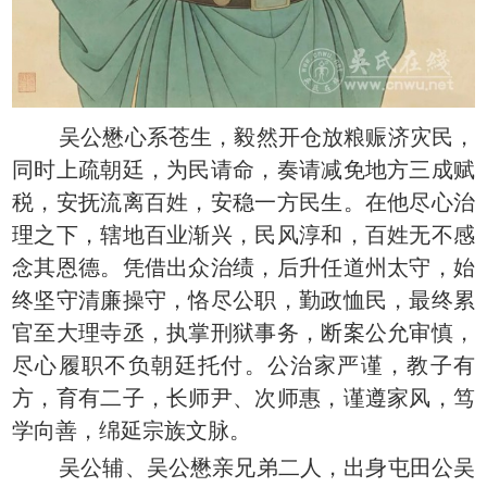
吴公懋心系苍生，毅然开仓放粮赈济灾民，
同时上疏朝廷，为民请命，奏请减免地方三成赋
税，安抚流离百姓，安稳一方民生。在他尽心治
理之下，辖地百业渐兴，民风淳和，百姓无不感
念其恩德。凭借出众治绩，后升任道州太守，始
终坚守清廉操守，恪尽公职，勤政恤民，最终累
官至大理寺丞，执掌刑狱事务，断案公允审慎，
尽心履职不负朝廷托付。公治家严谨，教子有
方，育有二子，长师尹、次师惠，谨遵家风，笃
学向善，绵延宗族文脉。
吴公辅、吴公懋亲兄弟二人，出身屯田公吴