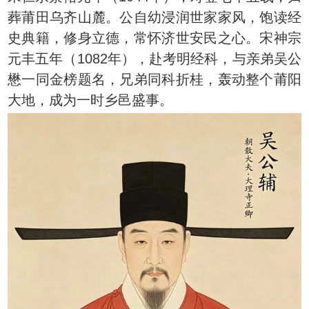
葬莆田乌齐山麓。公自幼浸润世家家风，饱读经
史典籍，修身立德，常怀济世安民之心。宋神宗
元丰五年（1082年），赴考明经科，与亲弟吴公
懋一同金榜题名，兄弟同科折桂，轰动整个莆阳
大地，成为一时乡邑盛事。