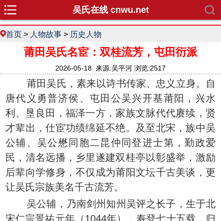
吴氏在线 cnwu.net
首页
>
人物故事
>
历史人物
莆田吴氏名宦：双桂流芳，屯田衍派
2026-05-18 来源:吴平河 浏览:2517
莆田吴氏，素来以诗书传家、忠义立身。自
唐代义勇普济侯、屯田公吴兴开基莆阳，兴水
利、垦良田，福泽一方，家族文脉代代赓续，贤
才辈出，仕宦功绩绵延不绝。及至北宋，族中吴
公辅、吴公懋同胞二昆仲同登进士第，勤政爱
民，清名远播，乡里遂建双桂亭以彰盛举，激励
后辈向学修身，不仅成为莆阳文坛千古美谈，更
让吴氏宗族美名千古流芳。
吴公辅，乃南剑州知州吴评之长子，生于北
宋仁宗景祐元年（1044年），寿登七十五载，归