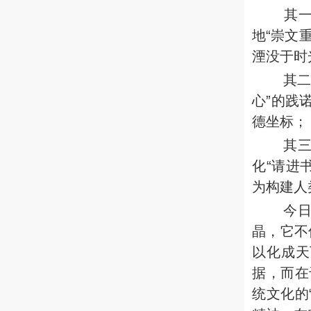
其
地“崇文
湮没于时
其二
心”的践
德坐标；
其
化“请进
为构建人
今
晶，它不
以化成天
据，而在
统文化的