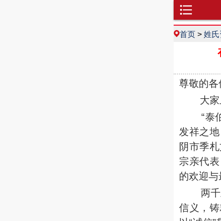
首页
>
姓氏
尊敬的各
大家上
“泰伯开
发祥之地
阴市季札
宗亲代表
的欢迎与
两千
信义，铸