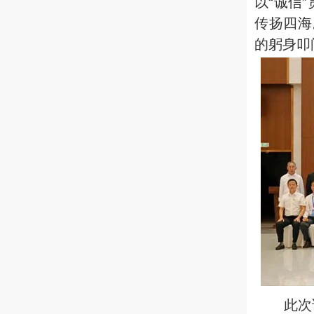
以“诚信
传扬四海
的躬身叩
此次