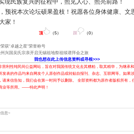
实现民族复兴的征程中，照见人心、照亮前路！
，预祝本次论坛硕果盈枝！祝愿各位身体健康、文
大家！
顶
（
5
）
踩
（
0
）
荣获“卓越之星”荣誉称号
赣州兴国吴氏宗亲开启无锡祖地祭祖续谱拜会之旅
我也想在此上传信息资料或寻根>>>
属非营利性纯民间公益网站，旨在对我国传统文化去其糟粕，取其精华，为继承
所发表的作品均来自网友个人原创作品或转贴自报刊、杂志、互联网等。如果
，请来信告知，我们会在第一时间予以删除。 全部资料都为原作者版权所有，
商业等所用。——特此声明！