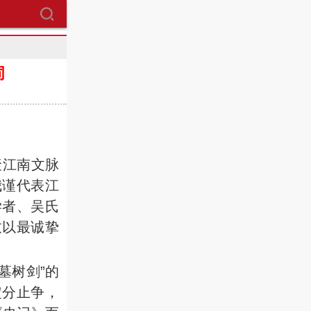
词
：
聚江南文脉
我谨代表江
学者、吴氏
致以最诚挚
墓树剑”的
定分止争，