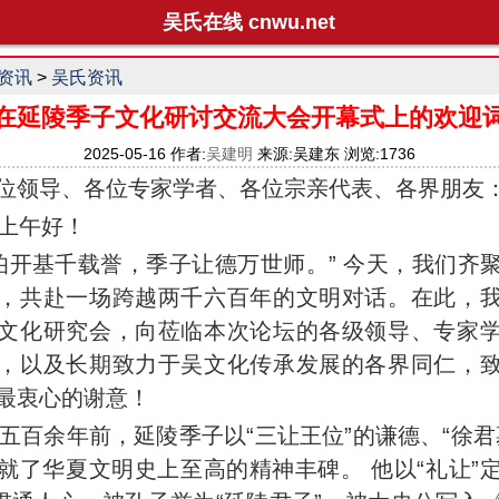
吴氏在线 cnwu.net
资讯
>
吴氏资讯
在延陵季子文化研讨交流大会开幕式上的欢迎
2025-05-16 作者:
吴建明
来源:吴建东 浏览:1736
位领导、各位专家学者、各位宗亲代表、各界朋友
午好！
基千载誉，季子让德万世师。” 今天，我们齐
，共赴一场跨越两千六百年的文明对话。在此，
文化研究会，向莅临本次论坛的各级领导、专家
，以及长期致力于吴文化传承发展的各界同仁，
最衷心的谢意！
五百余年前，延陵季子以“三让王位”的谦德、“徐君
就了华夏文明史上至高的精神丰碑。 他以“礼让”