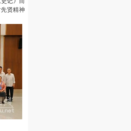
《史记》而
对先贤精神