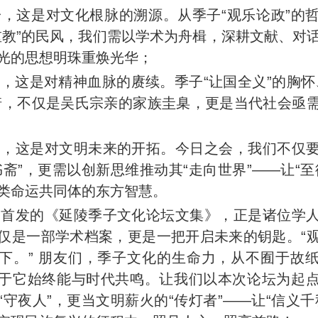
一，这是对文化根脉的溯源。从季子“观乐论政”的
重教”的民风，我们需以学术为舟楫，深耕文献、对
光的思想明珠重焕光华；
，这是对精神血脉的赓续。季子“让国全义”的胸怀
诺，不仅是吴氏宗亲的家族圭臬，更是当代社会亟
三，这是对文明未来的开拓。今日之会，我们不仅
书斋”，更需以创新思维推动其“走向世界”——让“至
类命运共同体的东方智慧。
日首发的《延陵季子文化论坛文集》，正是诸位学
仅是一部学术档案，更是一把开启未来的钥匙。“
下。” 朋友们，季子文化的生命力，从不囿于故
于它始终能与时代共鸣。让我们以本次论坛为起
“守夜人”，更当文明薪火的“传灯者”——让“信义千