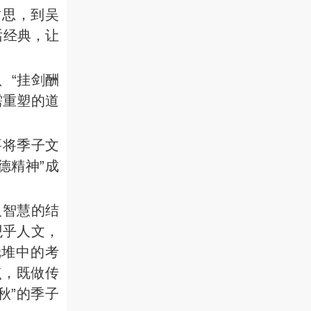
哲思，到吴
话经典，让
、“挂剑酬
需重塑的道
要将季子文
德精神”成
人智慧的结
观乎人文，
纸堆中的考
点，既做传
秋”的季子