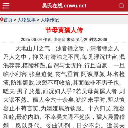
吴氏在线 cnwu.net
首页
>
人物故事
>
人物传记
节母黄孺人传
2025-06-04 作者:
张锡銮
来源:吴心发 浏览:2038
天地山川之气，浊者锺之物，清者锺之人，
乃人之中，抑又有清浊之不同,每见浮沉世宙,泯
泯棼棼,模陵和鼓,自谓与世无忤,行且自豪。一旦
临小利害,张皇迫促,丧气垂首,阿谀厚颜,坏名检
渍,防维颓败,决裂不可收拾,其面貌非不男子也。
嗟夫!男子於是,而况妇人乎?若吴母黄孺人者,则
大谬不然。孺人今六十余矣,犹忆未字时,即以慎
容止不苟言笑,为姻娅属所钦服。十六归吴,雍容
和睦,最称内助。不幸吴夫遘不起疾，孺人晨昏稽
颡，愿以身代。委曲调剂，日夕不怠。迨吴夫