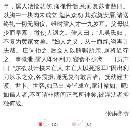
卒，孺人凄怆悲伤,痛徹骨髓,死而复苏者数四。
以胸中一块肉未成立,勉从众劝,其殡奠安厝,诸送
终礼一切无阙仪。维时孺人才十九岁耳。父母以
少而早寡，微使人讽之。孺人曰：“儿吴氏妇，
不复为黄家女矣。”妇人之义，从一而终,盗再计
决哉。庄词拒之,后佥人以贿嘱所亲,属将逼夺
之。事微泄,孺人即怀利刀,寝食不少离,一日厉声
曰: “尔欲以计挟未亡人,未亡人以死报耳!”因出利
刀以示之众,各震摄,遂无复有敢言者。抚幼姪世
谟、世卜、世容,如己出,今皆成立,家计裕如。噫!
如孺人者,不可谓非两间正气所钟矣,彼浮沈者抑
独何哉。
张锡銮撰
顶
（
2
）
踩
（
0
）