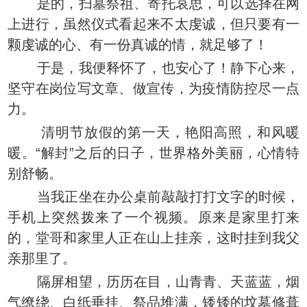
是的，扫墓祭祖、寄托哀思，可以选择在网
上进行，虽然仪式看起来不太虔诚，但只要有一
颗虔诚的心、有一份真诚的情，就足够了！
于是，我便释怀了，也安心了！静下心来，
坚守在岗位写文章、做宣传，为疫情防控尽一点
力。
清明节放假的第一天，艳阳高照，和风暖
暖。“解封”之后的日子，世界格外美丽，心情特
别舒畅。
当我正坐在办公桌前敲敲打打文字的时候，
手机上突然拨来了一个视频。原来是家里打来
的，堂哥和家里人正在山上挂亲，这时挂到我父
亲那里了。
隔屏相望，历历在目，山青青、天蓝蓝，烟
气缭绕、白纸垂挂、祭品堆满，矮矮的坟墓修葺