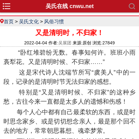
吴氏在线 cnwu.net
首页
>
吴氏文化
>
风俗习惯
又是清明时，不归家！
2022-04-04 作者:
吴展团
来源:原创 浏览:27849
“卧红堆碧纷无数。春事知何许。班班小雨
裛犁花。又是清明时候、不归家……”
这是宋代诗人沈端节所写“虞美人”中的一
段，记录的是清明时节无法归家的感想。
特别是“又是清明时候、不归家”的这种乡
愁，古往今来一直都是太多人的遗憾和伤感！
每个人心中都有自己最柔软的东西，或是时
时思念家乡、或是切切想念亲人，最是那个回不
去的地方，常常朝思暮想、魂牵梦萦。