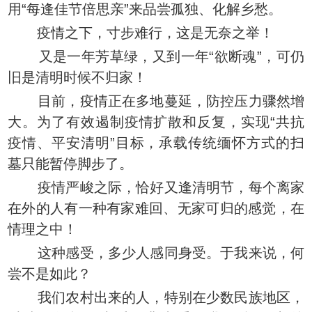
用“每逢佳节倍思亲”来品尝孤独、化解乡愁。
疫情之下，寸步难行，这是无奈之举！
又是一年芳草绿，又到一年“欲断魂”，可仍
旧是清明时候不归家！
目前，疫情正在多地蔓延，防控压力骤然增
大。为了有效遏制疫情扩散和反复，实现“共抗
疫情、平安清明”目标，承载传统缅怀方式的扫
墓只能暂停脚步了。
疫情严峻之际，恰好又逢清明节，每个离家
在外的人有一种有家难回、无家可归的感觉，在
情理之中！
这种感受，多少人感同身受。于我来说，何
尝不是如此？
我们农村出来的人，特别在少数民族地区，