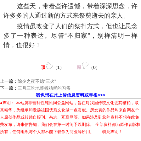
这些天，带着些许遗憾，带着深深思念，许
许多多的人通过新的方式来祭奠逝去的亲人。
疫情虽改变了人们的祭扫方式，但也让思念
多了一种表达。尽管“不归家”，别样清明一样
情，也很好！
顶
（
1
）
踩
（
0
）
上一篇：
除夕之夜不熄“三火”
下一篇：
三月三吃地菜煮鸡蛋的习俗
我也想在此上传信息资料或寻根>>>
●声明： 本站属非营利性纯民间公益网站，旨在对我国传统文化去其糟粕，取
其精华，为继承和发扬祖国优秀文化做一点贡献。所发表的作品均来自网友个
人原创作品或转贴自报刊、杂志、互联网等。如果涉及到您的资料不想在此免
费发布，请来信告知，我们会在第一时间予以删除。 全部资料都为原作者版权
所有，任何组织与个人都不能下载作为商业等所用。——特此声明！