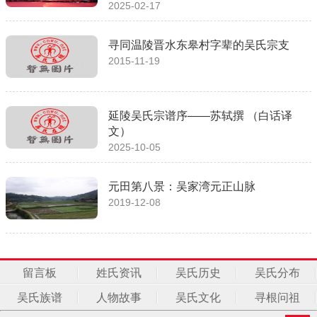
2025-02-17
寻同温陵晋水东皋村字辈的吴氏宗支
2015-11-19
延陵吴氏宗谱序——苏轼撰 （白话译
文）
2025-10-05
元田第八景：吴家湾元正山脉
2019-12-08
留言板
姓氏资讯
吴氏历史
吴氏分布
吴氏族谱
人物故事
吴氏文化
寻根问祖