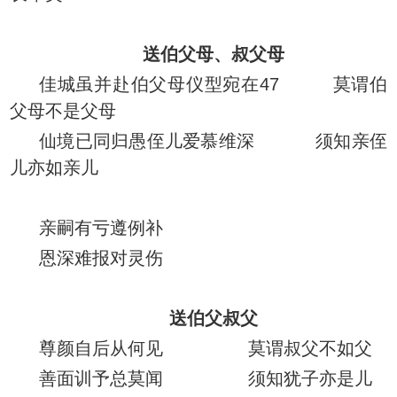
送伯父母、叔父母
佳城虽并赴伯父母仪型宛在47 莫谓伯
父母不是父母
仙境已同归愚侄儿爱慕维深 须知亲侄
儿亦如亲儿
亲嗣有亏遵例补
恩深难报对灵伤
送伯父叔父
尊颜自后从何见 莫谓叔父不如父
善面训予总莫闻 须知犹子亦是儿