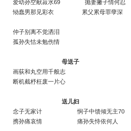
爱幼孙空献菽水69 抛妻撇子情何忍
恸蠢男那见彩衣 累父累母罪孽深
仲子别离不觉洒泪
孤孙失怙未勉伤情
母送子
画荻和丸空用千般志
断机截杼枉废一片心
送儿妇
念子无家计 悯子中馈倾无主70
携孙痛哀情 痛孙失恃依何人