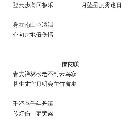
登云步高回极乐 月坠星崩雾迷日
身在南山空洒泪
心向此地倍伤情
僧丧联
春去禅林松老不封云鸟寂
苔生丈室月明会主竹窗虚
千泽存千年丹策
传灯伤一梦黄梁