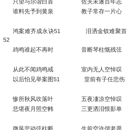
只望与尔谐白首 佐夫未遂百年志
谁料先予到黄泉 教子常存一片心
鸿案难齐成永诀51 泪洒金钗难聚首
52
鸡鸣谁起不再时 音断琴柱慨残弦
从此不闻鸡鸣戒 室内无人空悼叹
以后怕见举案图51 堂前有子任悲伤
惨所秋风吹落叶 五夜凄凉空悼叹
悲堪夜月照空帏 三更洒泪恨影单
微风悲动弦柱断 生前空许偕老愿