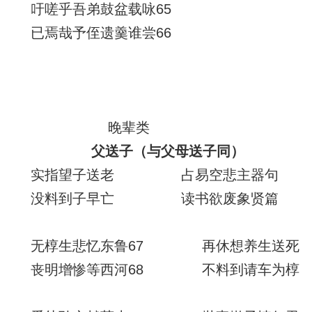
吁嗟乎吾弟鼓盆载咏65
已焉哉予侄遗羹谁尝66
晚辈类
父送子
（与父母送子同）
实指望子送老 占易空悲主器句
没料到子早亡 读书欲废象贤篇
无椁生悲忆东鲁67 再休想养生送死
丧明增惨等西河68 不料到请车为椁