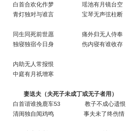
白首合欢化作梦 瑶池有月镜台空
青灯独对与谁言 宝琴无声弦柱断
同生同死前世愿 痛外归无人侍奉
独寝独宿今日身 伤内寝有谁收存
内助无人常报恨
中庭有月祇增寒
妻送夫
（夫死子未成丁或无子者用）
白首谐谁挽鹿车53 教子不成心遗恨
清闺独自闻鸡鸣 事夫未了终伤情