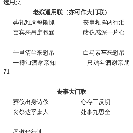
选用类
老殡通用联
（亦可作大门联）
葬礼难周每惭愧 丧事频挥两行泪
嘉宾来吊庶包涵 睹仪感深一片心
千里清尘来慰吊 白马素车来慰吊
一樽浊酒谢亲知 只鸡斗酒谢亲朋
71
丧事大门联
葬仪出身诗仪 心存三反切
丧祭达乎庶人 处事九思全
圣道犹行地