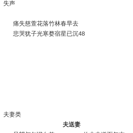
失声
痛失慈萱花落竹林春早去
悲哭犹子光寒婺宿星已沉48
夫妻类
夫送妻