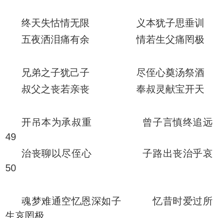
终天失怙情无限 义本犹子思垂训
五夜洒泪痛有余 情若生父痛罔极
兄弟之子犹己子 尽侄心奠汤祭酒
叔父之丧若亲丧 奉叔灵献宝开天
开吊本为承叔重 曾子言慎终追远
49
治丧聊以尽侄心 子路出丧治乎哀
50
魂梦难通空忆恩深如子 忆昔时爱过所
生哀罔极