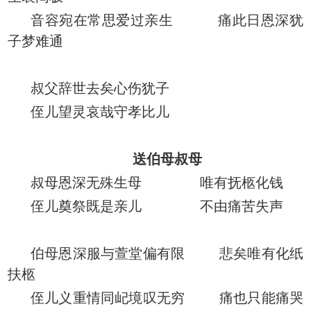
音容宛在常思爱过亲生 痛此日恩深犹
子梦难通
叔父辞世去矣心伤犹子
侄儿望灵哀哉守孝比儿
送伯母叔母
叔母恩深无殊生母 唯有抚柩化钱
侄儿奠祭既是亲儿 不由痛苦失声
伯母恩深服与萱堂偏有限 悲矣唯有化纸
扶柩
侄儿义重情同屺境叹无穷 痛也只能痛哭