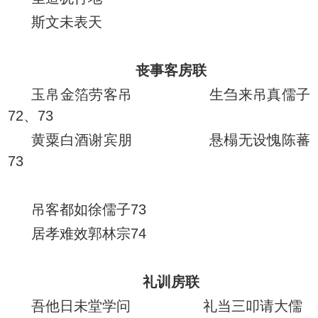
斯文未表天
丧事客房联
玉帛金箔劳客吊 生刍来吊真儒子
72、73
黄粟白酒谢宾朋 悬榻无设愧陈蕃
73
吊客都如徐儒子73
居孝难效郭林宗74
礼训房联
吾他日未堂学问 礼当三叩请大儒