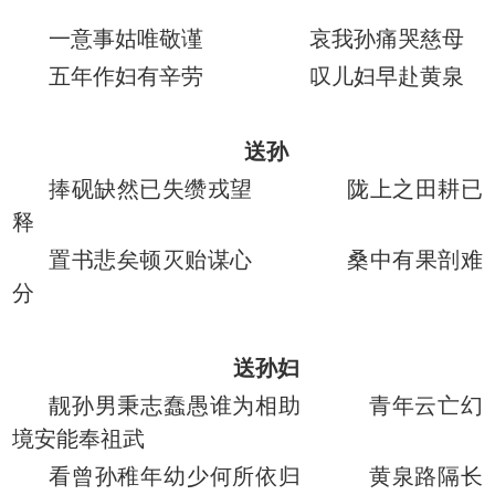
一意事姑唯敬谨 哀我孙痛哭慈母
五年作妇有辛劳 叹儿妇早赴黄泉
送孙
捧砚缺然已失缵戎望 陇上之田耕已
释
置书悲矣顿灭贻谋心 桑中有果剖难
分
送孙妇
靓孙男秉志蠢愚谁为相助 青年云亡幻
境安能奉祖武
看曾孙稚年幼少何所依归 黄泉路隔长