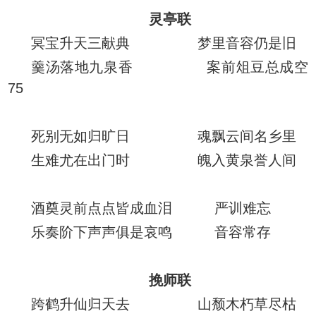
灵亭联
冥宝升天三献典 梦里音容仍是旧
羹汤落地九泉香 案前俎豆总成空
75
死别无如归旷日 魂飘云间名乡里
生难尤在出门时 魄入黄泉誉人间
酒奠灵前点点皆成血泪 严训难忘
乐奏阶下声声俱是哀鸣 音容常存
挽师联
跨鹤升仙归天去 山颓木朽草尽枯