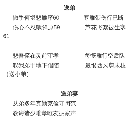
送弟
撒手何堪悲雁序60 寒雁带伤行已断
伤心不忍赋鸰原59 芦花飞絮被生寒
61
悲吾侄在灵前守孝 每慨雁行空后队
叹我弟于地下倡随 最恨西风剪末枝
（送小弟）
送弟妻
从弟多年克勤克俭守闺范
教诲诸少唯孝唯友振家声