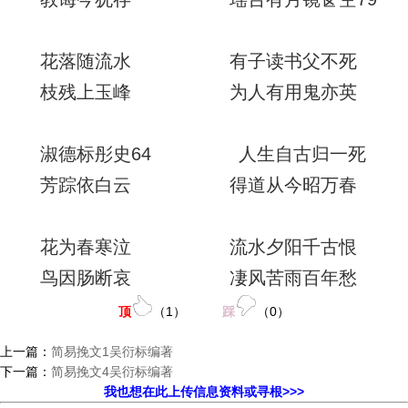
花落随流水 有子读书父不死
枝残上玉峰 为人有用鬼亦英
淑德标彤史64 人生自古归一死
芳踪依白云 得道从今昭万春
花为春寒泣 流水夕阳千古恨
鸟因肠断哀 凄风苦雨百年愁
顶
（
1
）
踩
（
0
）
上一篇：
简易挽文1吴衍标编著
下一篇：
简易挽文4吴衍标编著
我也想在此上传信息资料或寻根>>>