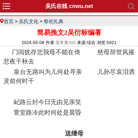
吴氏在线 cnwu.net
首页
>
吴氏文化
>
祭祀礼典
简易挽文2吴衍标编著
2024-05-08 作者:
吴常青315
来源:综合 浏览:5921
门闾犹存悲我母不能在倚 慈母辞世风摧
悲夜千秋去
泉台无路叫为儿何处寻亲 儿孙尽哀泪洒
灵前何时干
屺路云封今日无由见亲笑
萱堂路冷此时何处是晨昏
送继母