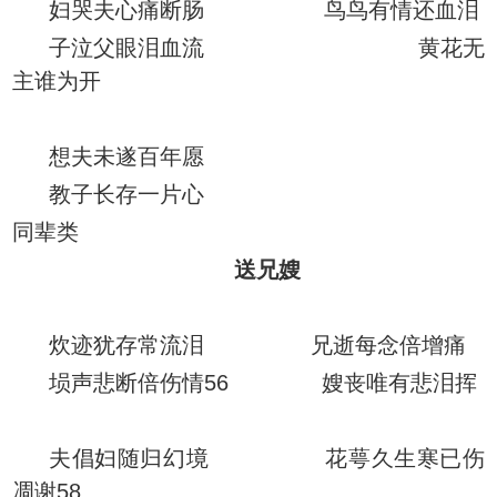
妇哭夫心痛断肠 鸟鸟有情还血泪
子泣父眼泪血流 黄花无
主谁为开
想夫未遂百年愿
教子长存一片心
同辈类
送兄嫂
炊迹犹存常流泪 兄逝每念倍增痛
埙声悲断倍伤情56 嫂丧唯有悲泪挥
夫倡妇随归幻境 花萼久生寒已伤
凋谢58