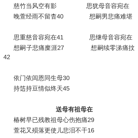
慈竹当风空有影 思犹母音容宛在
晚萱经雨不留杳40 想嗣男悲痛难堪
思重慈音容宛在41 思继母音容宛在
想嗣子悲痛糜涯27 想嗣续零涕痛抆
42
依门依闾恩同生母30
持笾持豆情似终天45
送母有祖母在
椿树早已残教祖母心伤抱痛29
萱花又殒落更使儿悲泪不干16