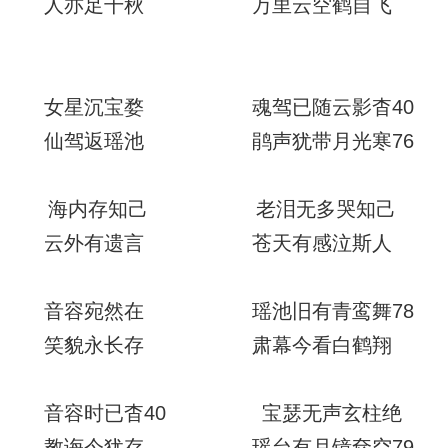
人亦足千秋 万里云空鹤自飞
女星沉宝婺 魂驾已随云影杳40
仙驾返瑶池 鹃声犹带月光寒76
海内存知己 老泪无多哭知己
云外有遗言 苍天有感泣斯人
音容宛然在 瑶池旧有青鸾舞78
笑貌永长存 肃幕今看白鹤翔
音容时已杳40 宝瑟无声玄柱绝
教诲今犹存 瑶台有月镜奁空79