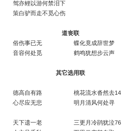
驾亦鲤以游何禁泪下
策白驴而走不觅心伤
道丧联
俗伤事已无 蝶化竟成辞世梦
音容何处觅 鹤鸣犹想步云声
其它选用联
德高自有路 桃花流水沓然去14
心尽应无悲 明月清风何处寻
天下遗一老 三更月冷鹃犹泣76