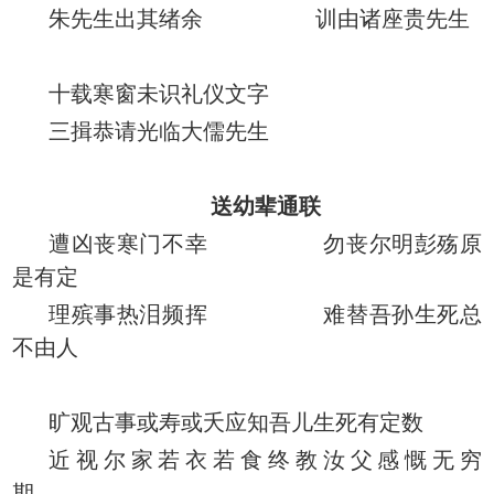
朱先生出其绪余 训由诸座贵先生
十载寒窗未识礼仪文字
三揖恭请光临大儒先生
送幼辈通联
遭凶丧寒门不幸 勿丧尔明彭殇原
是有定
理殡事热泪频挥 难替吾孙生死总
不由人
旷观古事或寿或夭应知吾儿生死有定数
近视尔家若衣若食终教汝父感慨无穷
期