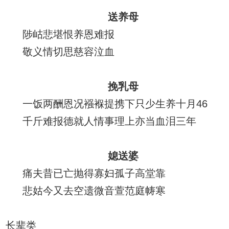
送养母
陟岵悲堪恨养恩难报
敬义情切思慈容泣血
挽乳母
一饭两酬恩况襁褓提携下只少生养十月46
千斤难报德就人情事理上亦当血泪三年
媳送婆
痛夫昔已亡抛得寡妇孤子高堂靠
悲姑今又去空遗微音萱范庭帱寒
长辈类