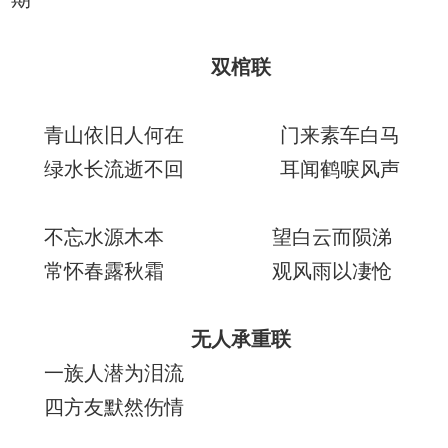
双棺联
青山依旧人何在 门来素车白马
绿水长流逝不回 耳闻鹤唳风声
不忘水源木本 望白云而陨涕
常怀春露秋霜 观风雨以凄怆
无人承重联
一族人潜为泪流
四方友默然伤情