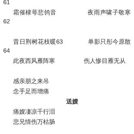
61
霜催棣萼悲鸰音 夜雨声啸子敬寒
62
昔日荆树花枝暖63 单影只彤今原散
64
此夜西风雁阵寒 伤人惨目雁无从
感亲朋之来吊
念手足而增痛
送嫂
痛嫂凄凉千行泪
悲兄情伤万枯肠