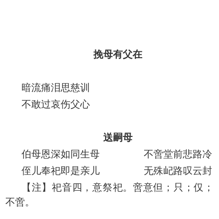
挽母有父在
暗流痛泪思慈训
不敢过哀伤父心
送嗣母
伯母恩深如同生母 不啻堂前悲路冷
侄儿奉祀即是亲儿 无殊屺路叹云封
【注】祀音四，意祭祀。啻意但；只；仅；
不啻。