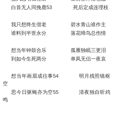
白首无人同挽鹿53 死后定成连理枝
我只想终生偕老 碧水青山谁作主
谁料到半世永分 落花啼鸟总伤情
想当年钟鼓合乐 孤雁独眠三更泪
到如今生死两分 单凤无侣一夜哀
想当年画眉成往事54 明月残照镜枢
空
思今日驱蝇亦为空55 清夜独自听鸡
鸣