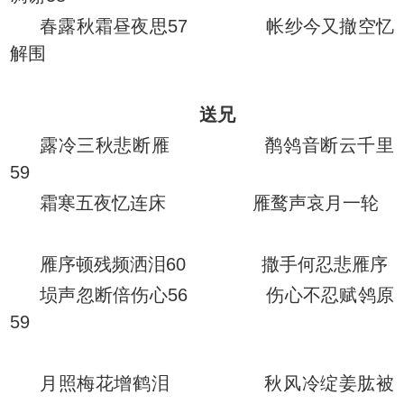
春露秋霜昼夜思57 帐纱今又撤空忆
解围
送兄
露冷三秋悲断雁 鹡鸰音断云千里
59
霜寒五夜忆连床 雁鹜声哀月一轮
雁序顿残频洒泪60 撒手何忍悲雁序
埙声忽断倍伤心56 伤心不忍赋鸰原
59
月照梅花增鹤泪 秋风冷绽姜肱被