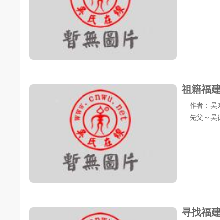
祖籍福
作者：吴东清 
先父～吴德源 
寻找福