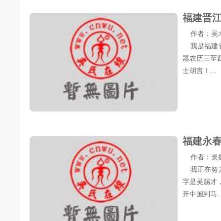
福建晋
作者：吴木星 
我是福建省
器农历三至
士胡言！...
福建永
作者：吴振威 
我正在努力
字是吴赐才
开中国到马..