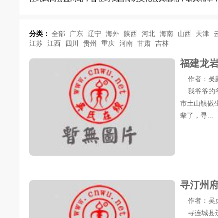
分类：
全部
广东
辽宁
海外
陕西
河北
海南
山西
天津
江苏
江西
四川
贵州
重庆
河南
甘肃
吉林
福建龙
作者：吴露明 
我爷爷的爷
市土山镇做
辈了，寻...
寻汀州
作者：吴贞满 
寻连城县迁