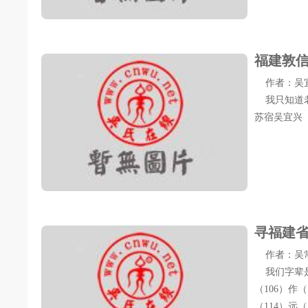
福建敦
作者：吴宜兴 
我只知道老
苏宿吴宜兴
寻福建
作者：吴常青 
我们字辈是 文
（106）作（
（114）远（11