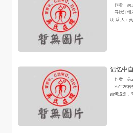
作者：吴贞满 
寻找汀州府
联 系 人
记忆中
作者：吴志杰 
95年左右
如何追溯，有一