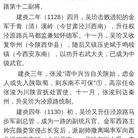
路第十二副将。
建炎二年（1128）四月，吴玠击败进犯的金
军于青（清）溪岭（今甘肃泾川西南），升任权
泾原路兵马都监兼知怀德军。十一月，吴玠又收
复华州（今陕西华县），随后又镇压史斌于鸣犊
镇（今西安东南），以功升右武大夫，已成为中
级武官。
建炎三年，张浚“谓中兴当自关陕始，虑金
人或先入陕取蜀，则东南不可保”①，高宗任命
张浚为川陕宣抚处置使。十一月，张浚到达秦
州，升吴玠为泾原路统制。
建炎四年（1130）初，吴玠又升任泾原路马
步军副总管，成为一路的副统兵官。金军西路主
帅完颜娄室侵占长安后，派副帅撒离喝率军向西