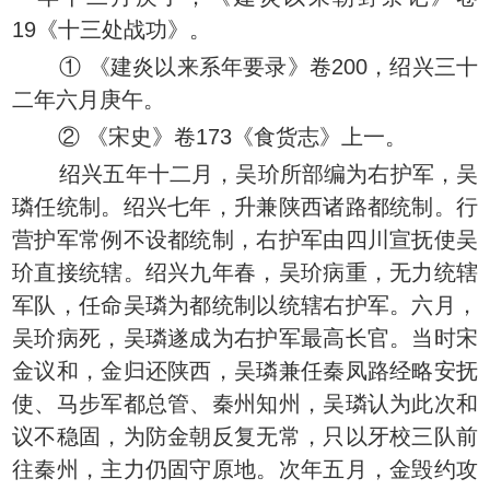
19《十三处战功》。
① 《建炎以来系年要录》卷200，绍兴三十
二年六月庚午。
② 《宋史》卷173《食货志》上一。
绍兴五年十二月，吴玠所部编为右护军，吴
璘任统制。绍兴七年，升兼陕西诸路都统制。行
营护军常例不设都统制，右护军由四川宣抚使吴
玠直接统辖。绍兴九年春，吴玠病重，无力统辖
军队，任命吴璘为都统制以统辖右护军。六月，
吴玠病死，吴璘遂成为右护军最高长官。当时宋
金议和，金归还陕西，吴璘兼任秦凤路经略安抚
使、马步军都总管、秦州知州，吴璘认为此次和
议不稳固，为防金朝反复无常，只以牙校三队前
往秦州，主力仍固守原地。次年五月，金毁约攻