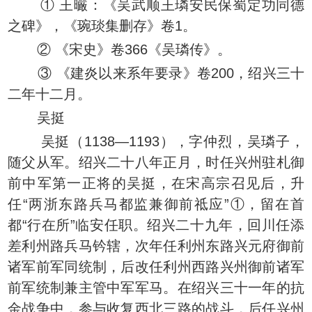
① 王曮：《吴武顺王璘安民保蜀定功同德
之碑》，《琬琰集删存》卷1。
② 《宋史》卷366《吴璘传》。
③ 《建炎以来系年要录》卷200，绍兴三十
二年十二月。
吴挺
吴挺（1138—1193），字仲烈，吴璘子，
随父从军。绍兴二十八年正月，时任兴州驻札御
前中军第一正将的吴挺，在宋高宗召见后，升
任“两浙东路兵马都监兼御前祗应”①，留在首
都“行在所”临安任职。绍兴二十九年，回川任添
差利州路兵马钤辖，次年任利州东路兴元府御前
诸军前军同统制，后改任利州西路兴州御前诸军
前军统制兼主管中军军马。在绍兴三十一年的抗
金战争中，参与收复西北三路的战斗，后任兴州