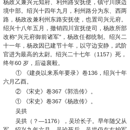
杨政又兼兴元知府、利州路安抚使，镇守川陕边
境中部。绍兴十四年九月，利州路分为东、西两
路，杨政改兼利州东路安抚使，也置司兴元府。
绍兴十八年五月，撤销四川宣抚使司，杨政所部
改称“兴元府御前诸军”，杨政任都统制。绍兴二
十一年，杨政因已建节十年，以守边安静，武阶
官进为最高的太尉。绍兴二十七年（1157）死，
终年60 岁，后谥襄毅。
① 《建炎以来系年要录》卷136，绍兴十年
六月乙酉。
② 《宋史》卷367《郭浩传》。
① 《宋史》卷367《杨政传》。
吴拱
吴拱（？—1176），吴玠长子。早年随父从
军。绍兴九年六月，吴玠死后，吴拱仍在右护军