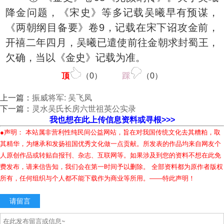
降金问题，《宋史》等多记载吴曦早有预谋，
《两朝纲目备要》卷9，记载在宋下诏攻金前，
开禧二年四月，吴曦已遣使前往金朝求封蜀王，
欠确，当以《金史》记载为准。
顶
（
0
）
踩
（
0
）
上一篇：
振威将军: 吴飞凤
下一篇：
灵水吴氏长房六世祖英公实录
我也想在此上传信息资料或寻根>>>
●声明： 本站属非营利性纯民间公益网站，旨在对我国传统文化去其糟粕，取
其精华，为继承和发扬祖国优秀文化做一点贡献。所发表的作品均来自网友个
人原创作品或转贴自报刊、杂志、互联网等。如果涉及到您的资料不想在此免
费发布，请来信告知，我们会在第一时间予以删除。 全部资料都为原作者版权
所有，任何组织与个人都不能下载作为商业等所用。——特此声明！
请留言