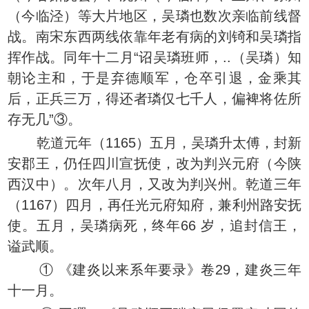
（今临泾）等大片地区，吴璘也数次亲临前线督
战。南宋东西两线依靠年老有病的刘锜和吴璘指
挥作战。同年十二月“诏吴璘班师，..（吴璘）知
朝论主和，于是弃德顺军，仓卒引退，金乘其
后，正兵三万，得还者璘仅七千人，偏裨将佐所
存无几”③。
乾道元年（1165）五月，吴璘升太傅，封新
安郡王，仍任四川宣抚使，改为判兴元府（今陕
西汉中）。次年八月，又改为判兴州。乾道三年
（1167）四月，再任光元府知府，兼利州路安抚
使。五月，吴璘病死，终年66 岁，追封信王，
谥武顺。
① 《建炎以来系年要录》卷29，建炎三年
十一月。