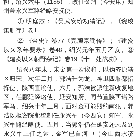
协，绍兴六年（1136），改任金州（今安康）知
州兼永兴军路经略安抚使。
① 明庭杰：《吴武安玠功绩记》，《琬琰
集删存》卷1。
② 《金史》卷77《完颜宗弼传》；《建炎
以来系年要录》卷48，绍兴元年五月乙亥。③
《建炎以来朝野杂记》卷19《十三处战功》。
绍兴八年末，宋金第一次议和，以伪齐原辖
区归宋。次年二月，郭浩升为龙、神卫四厢都指
挥使、陕西宣谕使。六月，郭浩被派往新收复地
区，任鄜延经略使、延安知府、同节置陕西诸路
军马。绍兴十年三月，面对金可能毁约南犯，郭
浩以枢密院都统制任永兴军（今西安）知军、永
兴军路经略使。五月，当郭浩仍在延安还未及到
永兴军上任之际，金军已自河中（今山西永济