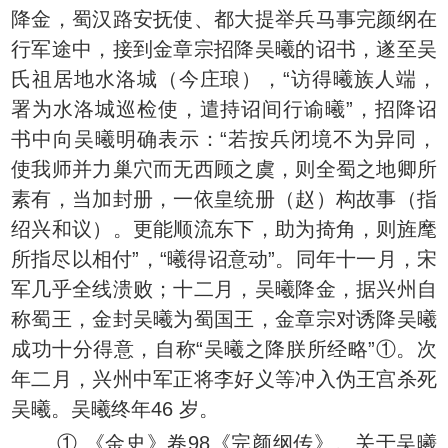
降金，蜀汉路安抚使、都大提举兵马事完颜纲在
行军途中，接到金章宗招降吴曦的诏书，遂至吴
氏祖居地水洛城（今庄琅），“访得曦族人端，
署为水洛城巡检使，遣持诏间行谕曦”，招降诏
书中向吴曦明确表示：“若按兵闭境不为异同，
使我师并力巢穴而无西顾之虞，则全蜀之地卿所
素有，当加封册，一依皇统册（赵）构故事（指
绍兴和议）。更能顺流东下，助为掎角，则旌麾
所指尽以相付”，“曦得诏意动”。同年十一月，宋
军几乎全线溃败；十二月，吴曦降金，据兴州自
称蜀王，金封吴曦为蜀国王，金章宗对诱降吴曦
成功十分得意，自称“吴曦之降朕所经略”①。次
年二月，兴州中军正将李好义等冲入伪王宫杀死
吴曦。吴曦终年46 岁。
① 《金史》卷98《完颜纲传》。关于吴曦