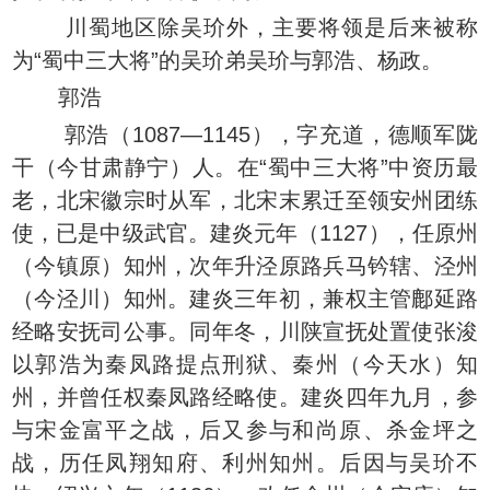
川蜀地区除吴玠外，主要将领是后来被称
为“蜀中三大将”的吴玠弟吴玠与郭浩、杨政。
郭浩
郭浩（1087—1145），字充道，德顺军陇
干（今甘肃静宁）人。在“蜀中三大将”中资历最
老，北宋徽宗时从军，北宋末累迁至领安州团练
使，已是中级武官。建炎元年（1127），任原州
（今镇原）知州，次年升泾原路兵马钤辖、泾州
（今泾川）知州。建炎三年初，兼权主管鄜延路
经略安抚司公事。同年冬，川陕宣抚处置使张浚
以郭浩为秦凤路提点刑狱、秦州（今天水）知
州，并曾任权秦凤路经略使。建炎四年九月，参
与宋金富平之战，后又参与和尚原、杀金坪之
战，历任凤翔知府、利州知州。后因与吴玠不