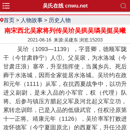
吴氏在线 cnwu.net
首页
>
人物故事
>
历史人物
南宋西北吴家将列传吴玠吴拱吴璘吴挺吴曦
2021-06-16 来源:吴建东 浏览:15203
吴玠（1093—1139），字晋卿，德顺军陇
干（今甘肃静宁）人①。父吴扆，为水洛城（今
甘肃庄浪）寨卒，升至指挥使，当属乡兵。死后
葬于水洛城，因而全家徙居水洛城。吴玠约在政
和元年（1111）从军，在抗西夏战争中，以功升
进义副尉，是未入品的小军官，权（代理）队
将。后参与镇压方腊起义军及河北起义军立功，
累转忠训郎，已是入品的低级武官，任权泾原第
十一正将。靖康元年（1126），吴玠率军打败进
攻怀德军（今宁夏固原北）的西夏军，升任泾原