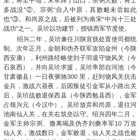
里，将至平地，宋军阵于山口，宗弼大败，将士
多战没”②。宗弼“自入中原，其败衄未尝如此
也”③。和尚原之战，后被列为南宋“中兴十三处
战功”之一。吴玠以功建节，授镇西军节度使。
绍兴二年，吴玠兼任川陕宣抚处置使司都统
制。次年正月，金朝和伪齐联军攻陷金州（今陕
西安康），利州路经略使刘子羽退守饶风关（今
石泉西），并向吴玠求援，吴玠率部自河池（今
甘肃徽县）一日夜驱驰300 里，赶到饶风关抗击
金兵，激战六昼夜，后因叛徒引金军从小路出关
后，吴玠战败退保西县（今陕西勉县西），金军
占领兴元（今汉中）。吴玠放弃和尚原，退往河
池南仙人关，在关右筑垒以守。绍兴四年二月，
金军主帅宗弼、撒离喝及伪齐刘夔率军10 万攻
仙人关，激战数日，金军败退，仙人关之战也被