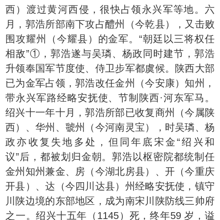
西）渡过黄河西侵，很快占领永兴军等地。六
月，郭浩所部南下攻占醴州（今乾县），又击败
围攻耀州（今耀县）的金军。“朝廷以三将权任
相敌”①，郭浩遂与吴璘、杨政同时建节，郭浩
升领奉国军节度使、侍卫步军都虞候。陕西大部
已为金军占领，郭浩改任金州（今安康）知州，
带永兴军路经略安抚使、节制陕西·河东军马。
绍兴十一年十月，郭浩所部已收复商州（今属陕
西）、华州、虢州（今河南灵宝），时吴璘、杨
政亦收复失地多处，但同年底宋金“绍兴和
议”后，都被划归金朝。郭浩以枢密院都统制任
金州知州兼金、房（今湖北房县）、开（今重庆
开县）、达（今四川达县）州经略安抚使，镇守
川陕边境的东部地区，成为南宋川陕防线三帅府
之一。绍兴十五年（1145）死，终年59 岁，谥