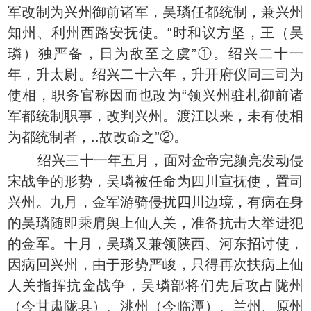
军改制为兴州御前诸军，吴璘任都统制，兼兴州
知州、利州西路安抚使。“时和议方坚，王（吴
璘）独严备，日为敌至之虞”①。绍兴二十一
年，升太尉。绍兴二十六年，升开府仪同三司为
使相，职务官称因而也改为“领兴州驻札御前诸
军都统制职事，改判兴州。渡江以来，未有使相
为都统制者，..故改命之”②。
绍兴三十一年五月，面对金帝完颜亮发动侵
宋战争的形势，吴璘被任命为四川宣抚使，置司
兴州。九月，金军游骑侵扰四川边境，有病在身
的吴璘随即乘肩舆上仙人关，准备抗击大举进犯
的金军。十月，吴璘又兼领陕西、河东招讨使，
因病回兴州，由于形势严峻，只得再次扶病上仙
人关指挥抗金战争，吴璘部将们先后攻占陇州
（今甘肃陇县）、洮州（今临潭）、兰州、原州