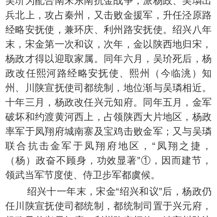
吴玠为配合南宋东南抗金战争，派杨政、吴璘出
兵北上，攻占秦州，又击败金援军，升任泾原路
经略安抚使，兼环庆、利州路安抚使。绍兴八年
末，宋金第一次和议，次年，金以陕西地归宋，
杨政才得以迎取家属。同年六月，吴玠死后，杨
政改任熙河路经略安抚使、熙州（今临洮）知
州、川陕宣抚使司都统制，地位渐与吴璘相近。
十年三月，杨政改任兴元知府。同年五月，金军
破坏和约渡黄河西上，占领陕西大片地区，杨政
率军于凤翔府城南寨及宝鸡击败金军；又与吴璘
联合抗击金军于凤翔府地区，“凤翔之捷，
（杨）政奋不顾身，功效显著”①，因而建节，
领武当军节度使、侍卫步军都虞候。
绍兴十一年末，宋金“绍兴和议”后，杨政仍
任川陕宣抚使司都统制，都统制司置于兴元府，