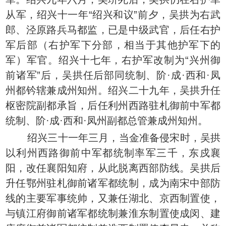
从军，绍兴十一年“绍兴和议”前夕，吴拱为右武
郎、泾原路兵马都监，已是中级武官，后任右护
军后部（右护军下分部，相当于其他护军下的
军）军官。绍兴十七年，右护军改制为“兴州御
前诸军”后，吴拱任后部同统制、阶·成·西和·凤
州都钤辖兼成州知州。绍兴二十九年，吴拱升任
枢密院副都承旨，后任利州西路驻札御前中军都
统制、阶·成·西和·凤州副都总管兼成州知州。
绍兴三十一年三月，当金准备侵宋时，吴拱
以利州西路御前中军都统制率军三千，东戍襄
阳，改任襄阳知府，从此脱离西部防线。吴拱后
升任鄂州驻札御前诸军都统制，成为南宋中部防
线的主要军事统帅，又兼任湖北、京西制置使，
与镇江府御前诸军都统制兼淮东制置使成闵、建