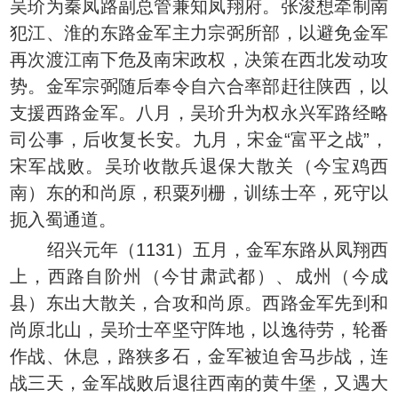
吴玠为秦凤路副总管兼知凤翔府。张浚想牵制南
犯江、淮的东路金军主力宗弼所部，以避免金军
再次渡江南下危及南宋政权，决策在西北发动攻
势。金军宗弼随后奉令自六合率部赶往陕西，以
支援西路金军。八月，吴玠升为权永兴军路经略
司公事，后收复长安。九月，宋金“富平之战”，
宋军战败。吴玠收散兵退保大散关（今宝鸡西
南）东的和尚原，积粟列栅，训练士卒，死守以
扼入蜀通道。
绍兴元年（1131）五月，金军东路从凤翔西
上，西路自阶州（今甘肃武都）、成州（今成
县）东出大散关，合攻和尚原。西路金军先到和
尚原北山，吴玠士卒坚守阵地，以逸待劳，轮番
作战、休息，路狭多石，金军被迫舍马步战，连
战三天，金军战败后退往西南的黄牛堡，又遇大