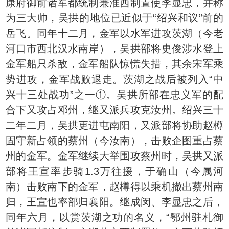
康府御前诸军都统制兼淮西制置使李显忠，并称
为三大帅，吴拱的地位已近似于“绍兴和议”前的
岳飞。同年十二月，金军以水军进攻茨湖（今老
河口市西北汉水南岸），吴拱部将史俊涉水登上
金军船只杀敌，金军船队惊慌失措，其余宋军乘
势进攻，金军战败退走。茨湖之战后被列入“中
兴十三处战功”之一①。吴拱所部在忠义军的配
合下又攻占邓州，继又派兵攻克汝州。绍兴三十
二年二月，吴拱更进屯南阳，又派部将协助赵樽
固守新占领的蔡州（今汝南），击败企图重占蔡
州的金军。金军继续大举围攻蔡州时，吴拱又派
部将王宣率步骑1.3万往援，于确山（今属河
南）击败南下的金军，赵樽得以乘机撤出蔡州南
归，王宣也率部归襄阳。继成闵、李显忠之后，
同年六月，以赏茨湖之功的名义，“鄂州驻札御