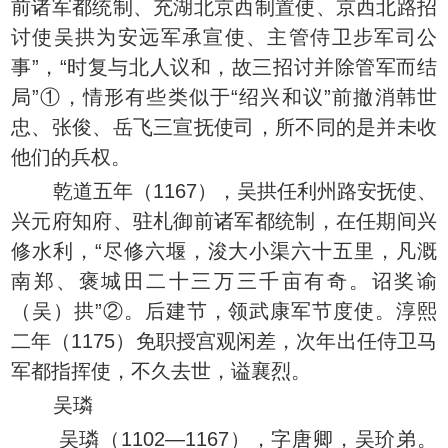
前诸军都统制、充湖北京西制置使、京西北路招
讨使吴拱为安远军承宣使、主管侍卫步军司公
事”，“时复与北人议和，故三招讨并除管军而结
局”①，情形有些类似于“绍兴和议”前撤消韩世
忠、张俊、岳飞三宣抚使司，所不同的是并未收
他们的兵权。
乾道五年（1167），吴拱任利州路安抚使、
兴元府知府、驻札御前诸军都统制，在任期间兴
修水利，“尽修六堰，浚大小渠六十五里，凡溉
南郑、褒城田二十三万三千亩有奇。诏奖谕
（吴）拱”②。后建节，领武康军节度使。淳熙
二年（1175）免职授宫观闲差，次年出任侍卫马
军都指挥使，不久去世，谥襄烈。
吴璘
吴璘（1102—1167），字唐卿，吴玠弟。