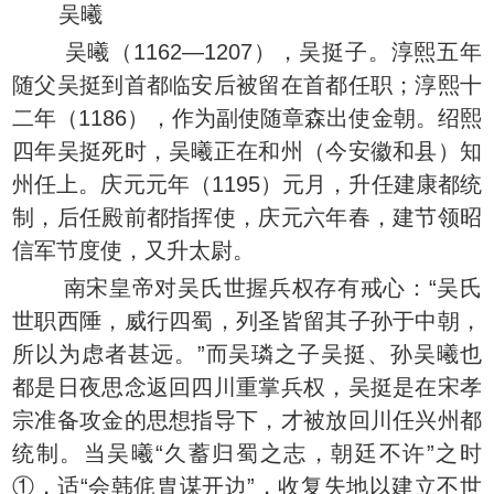
吴曦
吴曦（1162—1207），吴挺子。淳熙五年
随父吴挺到首都临安后被留在首都任职；淳熙十
二年（1186），作为副使随章森出使金朝。绍熙
四年吴挺死时，吴曦正在和州（今安徽和县）知
州任上。庆元元年（1195）元月，升任建康都统
制，后任殿前都指挥使，庆元六年春，建节领昭
信军节度使，又升太尉。
南宋皇帝对吴氏世握兵权存有戒心：“吴氏
世职西陲，威行四蜀，列圣皆留其子孙于中朝，
所以为虑者甚远。”而吴璘之子吴挺、孙吴曦也
都是日夜思念返回四川重掌兵权，吴挺是在宋孝
宗准备攻金的思想指导下，才被放回川任兴州都
统制。当吴曦“久蓄归蜀之志，朝廷不许”之时
①，适“会韩侂胄谋开边”，收复失地以建立不世