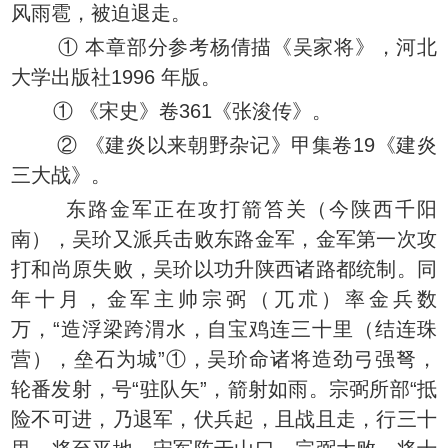
风雨雹，被迫退走。
① 本章部分参考杨倩描《吴家将》，河北
大学出版社1996 年版。
① 《宋史》卷361《张浚传》。
② 《建炎以来朝野杂记》甲集卷19《建炎
三大战》。
东路金军正在攻打箭笞关（今陕西千阳
南），吴玠又派兵击败东路金军，金军第一次攻
打和尚原失败，吴玠以功升陕西诸路都统制。同
年十月，金军主帅宗弼（兀朮）率金兵数
万，“造浮梁跨渭水，自宝鸡连三十里（结连珠
营），垒石为城”①，吴玠命诸将造劲弓强弩，
轮番发射，号“驻队矢”，箭射如雨。宗弼所部“抵
险不可进，乃退军，伏兵起，且战且走，行三十