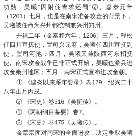
功勋，吴曦“因附侂胄求还蜀”②。嘉泰元年
（1201）七月，也是在南宋准备攻金的背景下，
吴曦被任命为兴州都统制兼兴州知州。
开禧二年（金泰和六年，1206）三月，程松
任四川宣抚使，置司兴元府，吴曦任四川宣抚副
使，置司河池；四月，吴曦又兼陕西河东招抚
使。南宋攻金战争已非正式开始，吴曦也派兵进
攻金秦州地区；五月，南宋正式宣布进攻金朝。
① 《建炎以来系年要录》卷179，绍兴二十
八年正月丙戌。
② 《宋史》卷316《吴挺传》。
① 《两朝纲目备要》卷7。
② 《宋史》卷475《吴曦传》。
金章宗面对南宋的全面进攻，决定争取吴曦