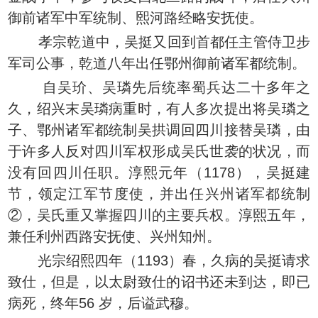
御前诸军中军统制、熙河路经略安抚使。
孝宗乾道中，吴挺又回到首都任主管侍卫步
军司公事，乾道八年出任鄂州御前诸军都统制。
自吴玠、吴璘先后统率蜀兵达二十多年之
久，绍兴末吴璘病重时，有人多次提出将吴璘之
子、鄂州诸军都统制吴拱调回四川接替吴璘，由
于许多人反对四川军权形成吴氏世袭的状况，而
没有回四川任职。淳熙元年（1178），吴挺建
节，领定江军节度使，并出任兴州诸军都统制
②，吴氏重又掌握四川的主要兵权。淳熙五年，
兼任利州西路安抚使、兴州知州。
光宗绍熙四年（1193）春，久病的吴挺请求
致仕，但是，以太尉致仕的诏书还未到达，即已
病死，终年56 岁，后谥武穆。