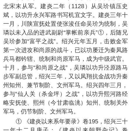
北宋末从军。建炎二年（1128）从吴玠镇压史
斌，以功升永兴军路书写机宜文字。建炎三年十
一月，川陕宣抚处置使张浚任命吴玠为统制，吴
璘以未入品的进武副尉“掌帐前亲兵”①，后随兄
吴玠参加“富平之战”。绍兴元年五月，击败金军
第一次进攻和尚原的战斗，已以功屡迁为秦凤路
兵马都钤辖、统制和尚原军马，成为中级武官。
十月，参与“和尚原之战”，吴璘以功升泾原路马
步军副总管，绍兴三年，又以凤翔抗金战功升秦
州知州、兼节制阶、文州军马。绍兴四年三月，
参与“仙人关（杀金坪）之战”，以功升熙河路经
略安抚使、熙州（今甘肃临洮）知州、统制关外
军马，仍节制阶、文州军马。
① 《建炎以来系年要录》卷195，绍兴三十
一年十二月庚子；《建炎以来朝野杂记》卷