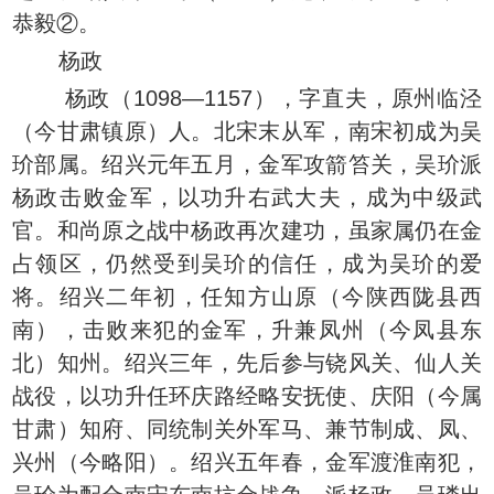
恭毅②。
杨政
杨政（1098—1157），字直夫，原州临泾
（今甘肃镇原）人。北宋末从军，南宋初成为吴
玠部属。绍兴元年五月，金军攻箭笞关，吴玠派
杨政击败金军，以功升右武大夫，成为中级武
官。和尚原之战中杨政再次建功，虽家属仍在金
占领区，仍然受到吴玠的信任，成为吴玠的爱
将。绍兴二年初，任知方山原（今陕西陇县西
南），击败来犯的金军，升兼凤州（今凤县东
北）知州。绍兴三年，先后参与铙风关、仙人关
战役，以功升任环庆路经略安抚使、庆阳（今属
甘肃）知府、同统制关外军马、兼节制成、凤、
兴州（今略阳）。绍兴五年春，金军渡淮南犯，