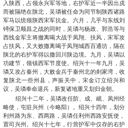
入陕西，占领永兴军等地，右护军近一半因出戍
而被隔绝在陕北，吴璘被任命为同节制陕西诸路
军马以统领陕西宋军抗金。六月，几乎与东线刘
锜保卫顺昌之战的同时，吴璘与杨政、郭浩等与
西线金军主将撤离喝大战于凤翔、扶风，宋军攻
占扶风，又大败撒离喝于凤翔城西百通坊，隔在
陕北的右护军得以撤回川陕边境。九月，吴璘以
功建节，领镇西军节度使。绍兴十一年九月，吴
璘又攻占秦州，大败金兵于秦州北的剡家湾，收
复陕北一些州县，声振关中，宋金订立绍兴和
议，吴璘奉命退兵，新复诸地重又划归金朝。
绍兴十二年，吴璘改任阶、成、岷、凤州经
略使，屯驻兴州（今略阳）。绍兴十四年，划分
利州路为东、西两路，吴璘任利州西路安抚使，
置司兴州。绍兴十七年，行营护军中仅存的右护