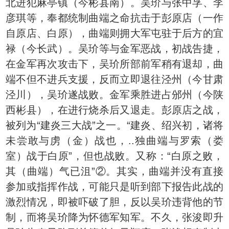
北进犯麻亭镇（今彬县南）。吴玠与张中孚、李
彦琪等，奉都统制曲端之命抗击于彭原店（一作
自原店、白原），曲端则拥大军屯驻于后方的宜
禄（今长武）。吴玠等与金军恶战，初战告捷，
在金军再次攻击下，吴玠所部前军稍有退却，曲
端不但不进兵支援，反而立即退往泾州（今甘肃
泾川），吴玠遂战败。金军乘胜进占邠州（今陕
西彬县），在进行烧杀后又退走。彭原店之战，
被列为“建炎三大战”之一。“建炎、绍兴初，诸将
未尝敢与虏（金）战也，..独曲端与罗索（娄
室）战于白原”，但也战败。又称：“白原之败，
其（曲端）气已沮”②。其实，曲端并没有直接
参加或指挥作战，可能只是听到部下报告此战的
激烈情况，即被吓破了胆，反以吴玠违背他的节
制，而将吴玠降为怀德军知军。不久，张浚即升