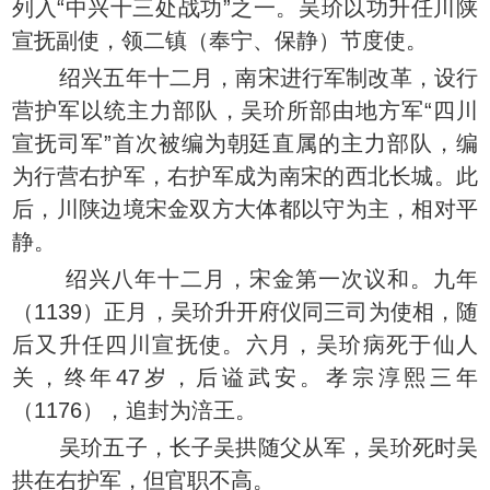
列入“中兴十三处战功”之一。吴玠以功升任川陕
宣抚副使，领二镇（奉宁、保静）节度使。
绍兴五年十二月，南宋进行军制改革，设行
营护军以统主力部队，吴玠所部由地方军“四川
宣抚司军”首次被编为朝廷直属的主力部队，编
为行营右护军，右护军成为南宋的西北长城。此
后，川陕边境宋金双方大体都以守为主，相对平
静。
绍兴八年十二月，宋金第一次议和。九年
（1139）正月，吴玠升开府仪同三司为使相，随
后又升任四川宣抚使。六月，吴玠病死于仙人
关，终年47岁，后谥武安。孝宗淳熙三年
（1176），追封为涪王。
吴玠五子，长子吴拱随父从军，吴玠死时吴
拱在右护军，但官职不高。