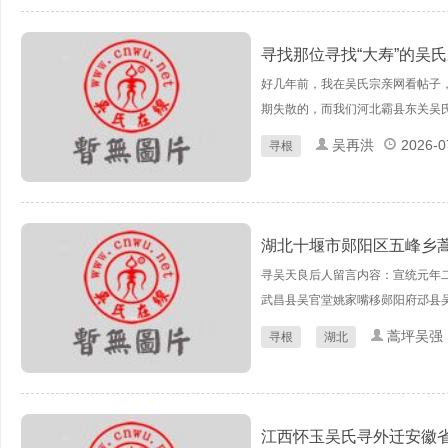
寻找那位寻找“大寿”的吴
好几年前，我在吴氏宗亲网看帖子，
期失散的，而我们河北霸县东关吴氏的
吴再洪
2026-0
寻根
湖北十堰市郧阳区五峰乡
寻吴天良后人留言内容：宣统元年
武昌县吴官堂姚家嘴移郧阳府䢵县吴
蒿坪吴强
寻根
湖北
江西怀玉吴氏寻外迁安徽