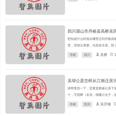
四川眉山市丹棱县高桥吴
想知道什么时候从哪里迁到丹棱高
贤，登朝云谱册，光昌发永莲。联 
吴桥
寻根
四川
吴琰公是怎样从江南迁居
请帮查找一下，宜黄棠荫竦公系下
十，字国卿（名琰，细庸公次子，積
吴开银
寻根
贵州