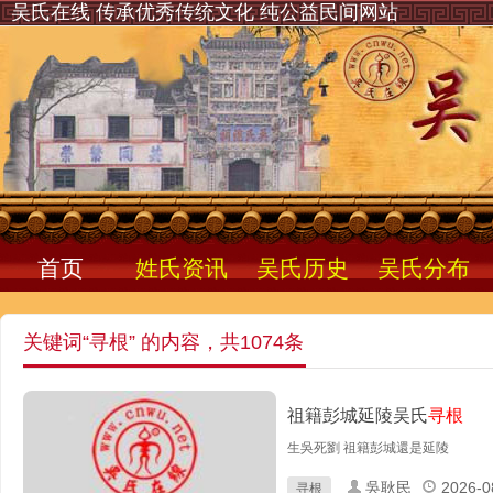
吴氏在线 传承优秀传统文化 纯公益民间网站
首页
姓氏资讯
吴氏历史
吴氏分布
关键词“寻根” 的内容，共1074条
祖籍彭城延陵吴氏
寻根
生吳死劉 祖籍彭城還是延陵
吳耿民
2026-0
寻根