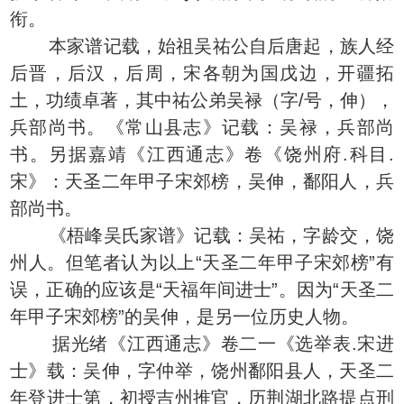
衔。
本家谱记载，始祖吴祐公自后唐起，族人经
后晋，后汉，后周，宋各朝为国戊边，开疆拓
土，功绩卓著，其中祐公弟吴禄（字/号，伸），
兵部尚书。《常山县志》记载：吴禄，兵部尚
书。另据嘉靖《江西通志》卷《饶州府.科目.
宋》：天圣二年甲子宋郊榜，吴伸，鄱阳人，兵
部尚书。
《梧峰吴氏家谱》记载：吴祐，字龄交，饶
州人。但笔者认为以上“天圣二年甲子宋郊榜”有
误，正确的应该是“天福年间进士”。因为“天圣二
年甲子宋郊榜”的吴伸，是另一位历史人物。
据光绪《江西通志》卷二一《选举表.宋进
士》载：吴伸，字仲举，饶州鄱阳县人，天圣二
年登进士第，初授吉州推官，历荆湖北路提点刑