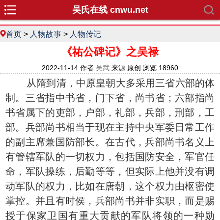
吴氏在线 cnwu.net
首页
>
人物故事
>
人物传记
《祐公碑记》之吴禄
2022-11-14 作者:
吴武
来源:原创 浏览:18960
从隋到清，中原皇朝大多采用三省六部的体
制。三省指中书省，门下省，尚书省；六部指尚
书省属下的吏部，户部，礼部，兵部，刑部，工
部。兵部尚书相当于现在主持中央军委日常工作
的副主席兼国防部长。在古代，兵部尚书名义上
有管辖军队的一切权力，包括国防安全，军官任
命，军队操练，后勤等等，但实际上他并没有调
动军队的权力，比如在唐朝，这个权力由枢密使
掌控。并且有时侯，兵部尚书并非实职，而是赐
授于保家卫国有重大贡献的军队将领的一种勋