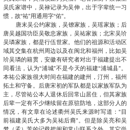
吴氏家谱中，吴禄记录为吴伸，出于字辈统一习
惯，故“祐”用通用字“佑”。
唐末吴公约家族，吴镣家族，吴瑶家族；后
唐吴越国功臣吴敬忠家族，吴祐家族；北宋吴玠
吴璘家族，都是行伍世家。他们的祖源和活动区
域其交集在杭州周边以及在闽北和福州，比如吴
玠吴璘的籍贯，安徽有研究者对出于福建提出不
同看法，认为“浦城”不是今天的福建“浦城县”。
本祐公家族很大时间在福建的建州，汀州，福州
拓土和守备。后唐宋初的军队都是以家族军队为
主，尽管祐公本人退休后回常山居住，但其家族
后辈一定有不少继续留在原驻防地，这部分人的
情况，有文章在论述衢州吴氏来源时写道：“目
前福建吴氏大多为吴祐后裔”。但是除吴亮和吴
梦（孟）芳的记载把闽和常山联系之外，其它尚