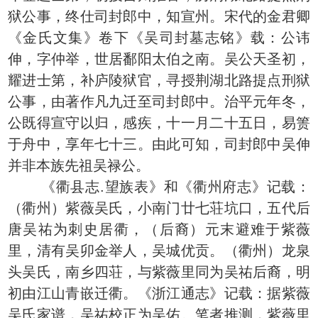
狱公事，终仕司封郎中，知宣州。宋代的金君卿
《金氏文集》卷下《吴司封墓志铭》载：公讳
伸，字仲举，世居鄱阳太伯之南。吴公天圣初，
耀进士第，补庐陵狱官，寻授荆湖北路提点刑狱
公事，由著作凡九迁至司封郎中。治平元年冬，
公既得宣守以归，感疾，十一月二十五日，易箦
于舟中，享年七十三。由此可知，司封郎中吴伸
并非本族先祖吴禄公。
《衢县志.望族表》和《衢州府志》记载：
（衢州）紫薇吴氏，小南门廿七荘坑口，五代后
唐吴祐为刺史居衢，（后裔）元末避难于紫薇
里，清有吴卯金举人，吴城优贡。（衢州）龙泉
头吴氏，南乡四荘，与紫薇里同为吴祐后裔，明
初由江山青嵌迁衢。《浙江通志》记载：据紫薇
吴氏家谱，吴祐校正为吴佑。笔者推测，紫薇里