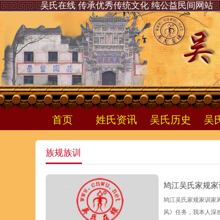
吴氏在线 传承优秀传统文化 纯公益民间网站
首页
姓氏资讯
吴氏历史
吴
族规族训
鸠江吴氏家规家
鸠江吴氏家规家训家风
风》任务，我本人深感