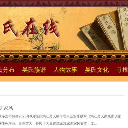
氏分布
吴氏族谱
人物故事
吴氏文化
寻
训家风
序言与解读2025年9月接到鸠江吴氏续谱理事会安排撰写《鸠江吴氏家规家训家
任务艰巨、责任重大，参阅了大量传统家规家训家风文本，文...