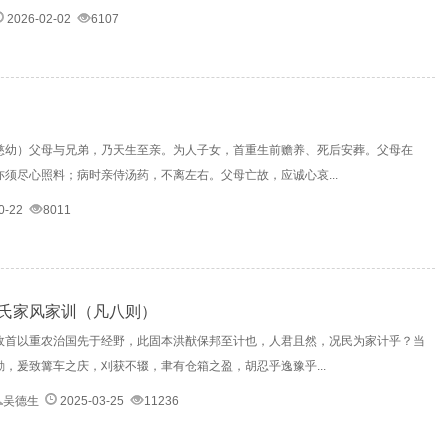
2026-02-02
6107
慈幼）父母与兄弟，乃天生至亲。为人子女，首重生前赡养、死后安葬。父母在
须尽心照料；病时亲侍汤药，不离左右。父母亡故，应诚心哀...
0-22
8011
氏家风家训（凡八则）
政首以重农治国先于经野，此固本洪猷保邦至计也，人君且然，况民为家计乎？当
，爰致篝车之庆，刈获不辍，聿有仓箱之盈，胡忍乎逸豫乎...
吴德生
2025-03-25
11236