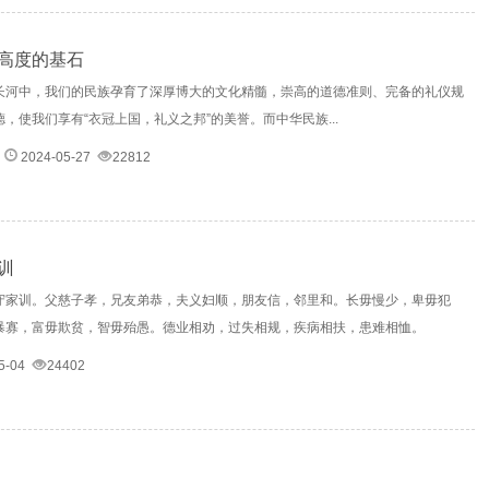
高度的基石
长河中，我们的民族孕育了深厚博大的文化精髓，崇高的道德准则、完备的礼仪规
，使我们享有“衣冠上国，礼义之邦”的美誉。而中华民族...
承
2024-05-27
22812
训
守家训。父慈子孝，兄友弟恭，夫义妇顺，朋友信，邻里和。长毋慢少，卑毋犯
暴寡，富毋欺贫，智毋殆愚。德业相劝，过失相规，疾病相扶，患难相恤。
5-04
24402