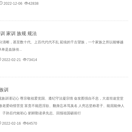
2022-12-06
42838
训 家训 族规 规法
十分清晰，甚至数十代、上百代代代不乱 延续的千古望族，一个家族之所以能够越
单是血脉传...
2022-02-21
73414
族训
规族训谨记心 尊宗敬祖爱党国、遵纪守法凝宗情 奋发图强自不息，大道坦途堂堂
敬老爱幼惜苦贫 富贵不能思淫欲、翻身忘本骂臭名 人穷志坚称君子、能屈能伸人
、子孙后代铭初心 躬耕勤读承先志、回报祖国砺前行
2022-02-16
64570