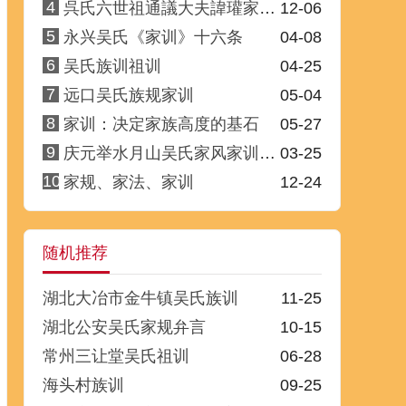
4
呉氏六世祖通議大夫諱瓘家訓詩
12-06
5
永兴吴氏《家训》十六条
04-08
6
吴氏族训祖训
04-25
7
远口吴氏族规家训
05-04
8
家训：决定家族高度的基石
05-27
9
庆元举水月山吴氏家风家训（凡八则）
03-25
10
家规、家法、家训
12-24
随机推荐
湖北大冶市金牛镇吴氏族训
11-25
湖北公安吴氏家规弁言
10-15
常州三让堂吴氏祖训
06-28
海头村族训
09-25