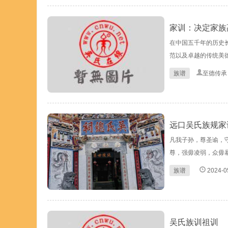
家训：决定家族
在中国五千年的历史
范以及卓越的传统美德
族谱
至德传
远口吴氏族规家
凡我子孙，尊圣谕，
尊，强毋凌弱，众毋
族谱
2024-0
吴氏族训祖训