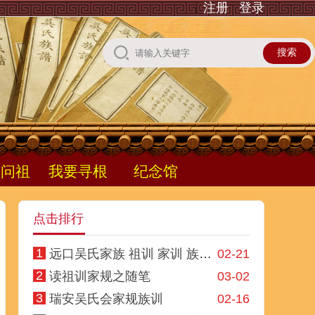
注册
登录
根问祖
我要寻根
纪念馆
点击排行
1
远口吴氏家族 祖训 家训 族规 规法
02-21
2
读祖训家规之随笔
03-02
3
瑞安吴氏会家规族训
02-16