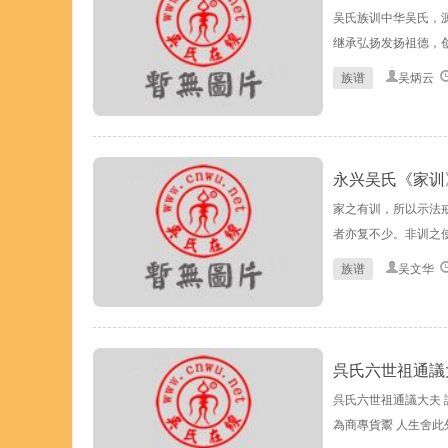
吴氏族训中华吴氏，
继承弘扬发扬祖德，创
族谱
吴炳云
永兴吴氏《家训
家之有训，所以示法
者亦复不少。非训之使
族谱
吴文华
呉氏六世祖通議
呉氏六世祖通議大夫 
為商專貨鬻 人生舍此外