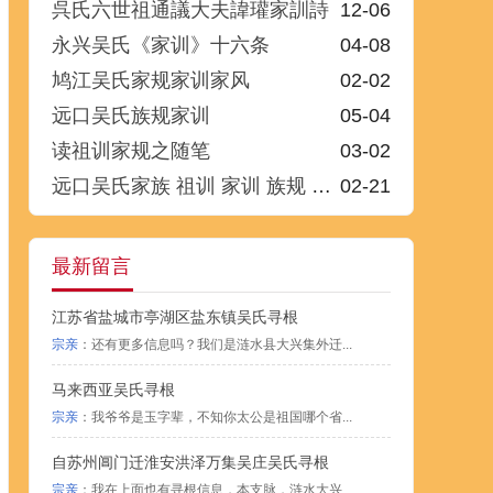
呉氏六世祖通議大夫諱瓘家訓詩
12-06
永兴吴氏《家训》十六条
04-08
鸠江吴氏家规家训家风
02-02
远口吴氏族规家训
05-04
读祖训家规之随笔
03-02
远口吴氏家族 祖训 家训 族规 规法
02-21
最新留言
江苏省盐城市亭湖区盐东镇吴氏寻根
宗亲
：还有更多信息吗？我们是涟水县大兴集外迁...
马来西亚吴氏寻根
宗亲
：我爷爷是玉字辈，不知你太公是祖国哪个省...
自苏州阊门迁淮安洪泽万集吴庄吴氏寻根
宗亲
：我在上面也有寻根信息，本支脉，涟水大兴...