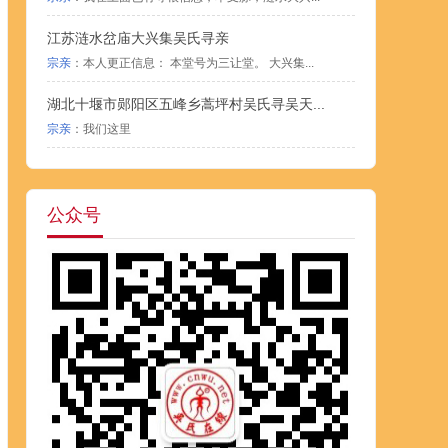
江苏涟水岔庙大兴集吴氏寻亲
宗亲
：本人更正信息： 本堂号为三让堂。 大兴集...
湖北十堰市郧阳区五峰乡蒿坪村吴氏寻吴天...
宗亲
：我们这里
公众号