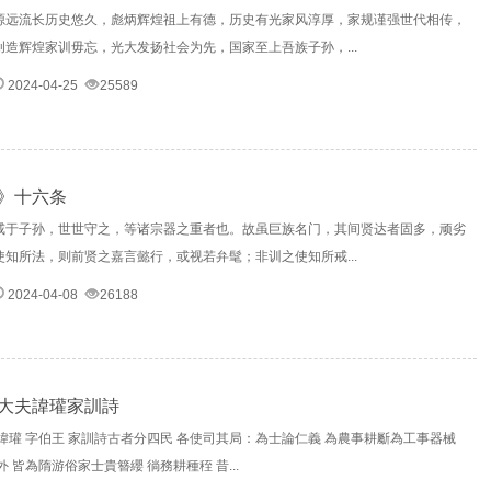
源远流长历史悠久，彪炳辉煌祖上有德，历史有光家风淳厚，家规谨强世代相传，
造辉煌家训毋忘，光大发扬社会为先，国家至上吾族子孙，...
2024-04-25
25589
》十六条
戒于子孙，世世守之，等诸宗器之重者也。故虽巨族名门，其间贤达者固多，顽劣
知所法，则前贤之嘉言懿行，或视若弁髦；非训之使知所戒...
2024-04-08
26188
大夫諱瓘家訓詩
諱瓘 字伯王 家訓詩古者分四民 各使司其局：為士論仁義 為農事耕斸為工事器械
 皆為隋游俗家士貴簪纓 徜務耕種秷 昔...