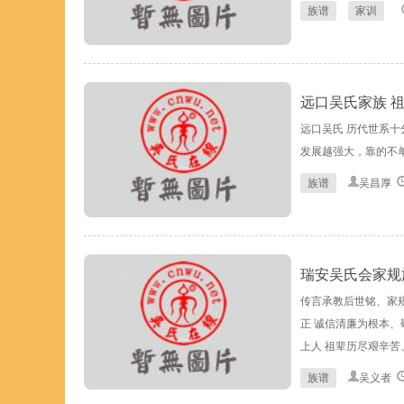
族谱
家训
远口吴氏家族 祖
远口吴氏 历代世系
发展越强大，靠的不单
族谱
吴昌厚
瑞安吴氏会家规
传言承教后世铭、家
正 诚信清廉为根本、
上人 祖辈历尽艰辛苦
族谱
吴义者