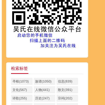
检索标签
寻根(1073)
族谱(1050)
信息(839)
文化(567)
人物(441)
散文(391)
诗歌(255)
历史(247)
宗祠(202)