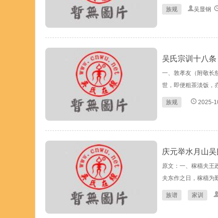
族规
吴显钢
吴氏宗训十八条
一、敦孝友（附敬长
世，即便粗茶淡饭，亦
族规
2025-1
庆元举水月山吴
原文：一、稼穑夫王
夫东作之日，稼穑为勤
族谱
家训