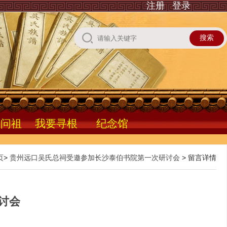
注册
登录
根问祖
我要寻根
纪念馆
页
>
贵州远口吴氏总祠受邀参加长沙泰伯书院第一次研讨会
> 留言详情
讨会