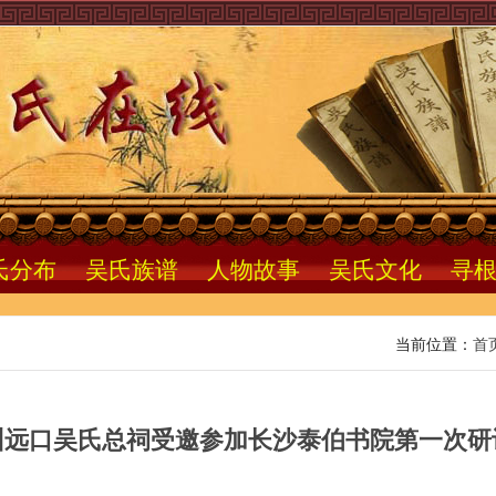
氏分布
吴氏族谱
人物故事
吴氏文化
寻
当前位置：
首
州远口吴氏总祠受邀参加长沙泰伯书院第一次研