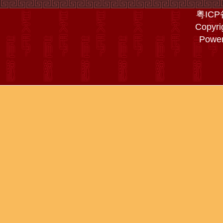
粤ICP
Copyri
Powe