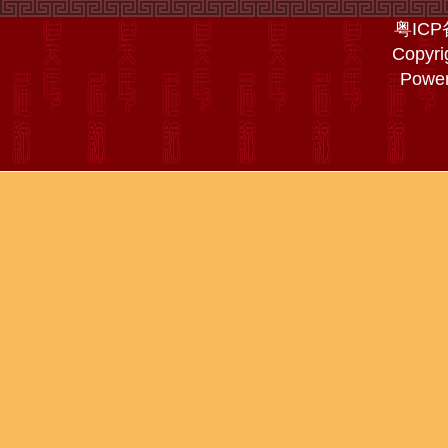
粤ICP
Copyri
Powe