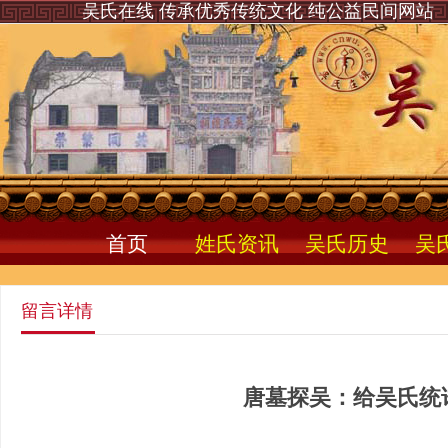
吴氏在线 传承优秀传统文化 纯公益民间网站
首页
姓氏资讯
吴氏历史
吴
留言详情
唐墓探吴：给吴氏统