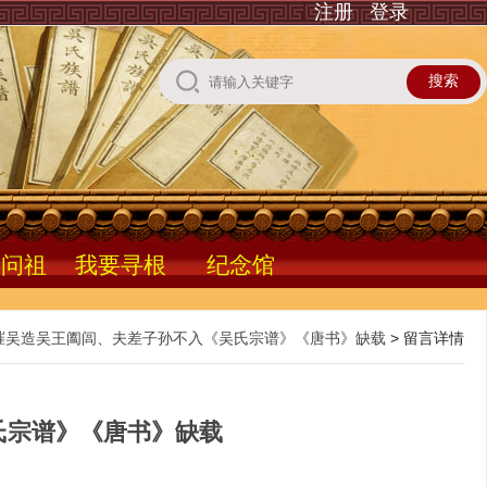
注册
登录
根问祖
我要寻根
纪念馆
璀吴造吴王阖闾、夫差子孙不入《吴氏宗谱》《唐书》缺载
> 留言详情
氏宗谱》《唐书》缺载