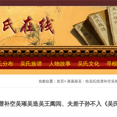
氏分布
吴氏族谱
人物故事
吴氏文化
寻
当前位置：
首页
>
唐墓探吴：给吴氏统谱补空吴
谱补空吴璀吴造吴王阖闾、夫差子孙不入《吴