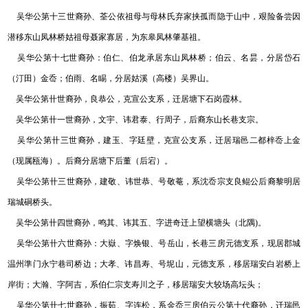
吴华公第十三世裔孙、荃公依祖母与母林氏弃家挟孤而隐于山中，艰险备尝因
潜移东山凤林桥姑祖母聂家寡居，为东皋凤林肇基祖。
吴华公第十七世裔孙：伯仁、伯龙承居东山凤林桥；伯云、名昙，分居岱石
（汀田）金岙；伯雨、名睗，分居姑溪（高楼）吴界山。
吴华公第卄世裔孙，良恭公，克宣公支系，迁居塘下石岗霞林。
吴华公第卄一世裔孙，文宇、讳君泰、行周子，后裔东山长巷支宗。
吴华公第卄三世裔孙，建玉、字廷壁，克宣公支系，迁居瑞邑二都梓岙上金
（现属瓯海）。后裔分居塘下后董（后宕）。
吴华公第卄三世裔孙，建敬、讳世恭、号敬菴，系沈岙宗支良鲲公后裔黎明居
瑞城硐桥头。
吴华公第卄四世裔孙，鸣其、讳其五、字进奇迁上望横塘头（北隅)。
吴华公第卄六世裔孙：大嶽、字焕银、号岳山，长巷三房元德支系，现居郡城
温州準门永宁巷司桥边；大孝、讳昌寿、号坭山，元德支系，移居瑞安白岩桥上
岸街；大瀚、字阿吉，系伯仁宗支寿川之子，移居瑞安大较场高坛头；
吴华公第卄七世裔孙，振茹、字连松，系金岙三房伯云公第十代裔孙，迁瑞邑