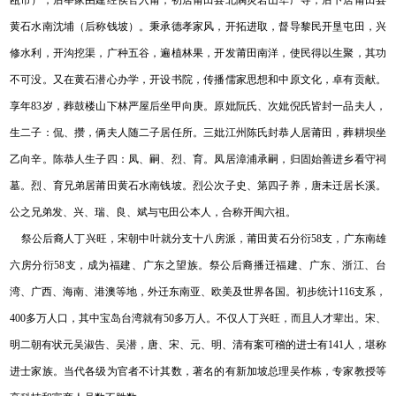
瓯市），后举家由建经侯官入莆，初居莆田县北隅灵岩山华严寺，后卜居莆田县
黄石水南沈埔（后称钱坡）。秉承德孝家风，开拓进取，督导黎民开垦屯田，兴
修水利，开沟挖渠，广种五谷，遍植林果，开发莆田南洋，使民得以生聚，其功
不可没。又在黄石潜心办学，开设书院，传播儒家思想和中原文化，卓有贡献。
享年83岁，葬鼓楼山下林严屋后坐甲向庚。原妣阮氏、次妣倪氏皆封一品夫人，
生二子：侃、攒，俩夫人随二子居任所。三妣江州陈氏封恭人居莆田，葬耕坝坐
乙向辛。陈恭人生子四：凤、嗣、烈、育。凤居漳浦承嗣，归固始善进乡看守祠
墓。烈、育兄弟居莆田黄石水南钱坡。烈公次子史、第四子养，唐未迁居长溪。
公之兄弟发、兴、瑞、良、斌与屯田公本人，合称开闽六祖。
祭公后裔人丁兴旺，宋朝中叶就分支十八房派，莆田黄石分衍58支，广东南雄
六房分衍58支，成为福建、广东之望族。祭公后裔播迁福建、广东、浙江、台
湾、广西、海南、港澳等地，外迁东南亚、欧美及世界各国。初步统计116支系，
400多万人口，其中宝岛台湾就有50多万人。不仅人丁兴旺，而且人才辈出。宋、
明二朝有状元吴淑告、吴潜，唐、宋、元、明、清有案可稽的进士有141人，堪称
进士家族。当代各级为官者不计其数，著名的有新加坡总理吴作栋，专家教授等