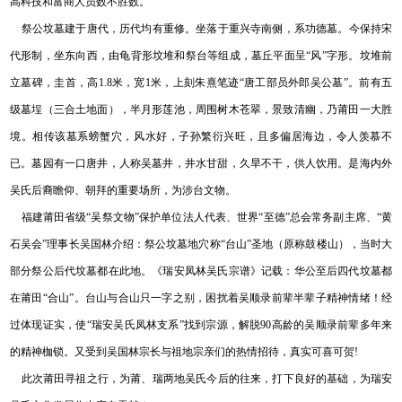
高科技和富商人员数不胜数。
祭公坟墓建于唐代，历代均有重修。坐落于重兴寺南侧，系功德墓。今保持宋
代形制，坐东向西，由龟背形坟堆和祭台等组成，墓丘平面呈“风”字形。坟堆前
立墓碑，圭首，高1.8米，宽1米，上刻朱熹笔迹“唐工部员外郎吴公墓”。前有五
级墓埕（三合土地面），半月形莲池，周围树木苍翠，景致清幽，乃莆田一大胜
境。相传该墓系螃蟹穴，风水好，子孙繁衍兴旺，且多偏居海边，令人羡慕不
已。墓园有一口唐井，人称吴墓井，井水甘甜，久旱不干，供人饮用。是海内外
吴氏后裔瞻仰、朝拜的重要场所，为涉台文物。
福建莆田省级“吴祭文物”保护单位法人代表、世界“至德”总会常务副主席、“黄
石吴会”理事长吴国林介绍：祭公坟墓地穴称“台山”圣地（原称鼓楼山），当时大
部分祭公后代坟墓都在此地。《瑞安凤林吴氏宗谱》记载：华公至后四代坟墓都
在莆田“合山”。台山与合山只一字之别，困扰着吴顺录前辈半辈子精神情绪！经
过体现证实，使“瑞安吴氏凤林支系”找到宗源，解脱90高龄的吴顺录前辈多年来
的精神枷锁。又受到吴国林宗长与祖地宗亲们的热情招待，真实可喜可贺!
此次莆田寻祖之行，为莆、瑞两地吴氏今后的往来，打下良好的基础，为瑞安