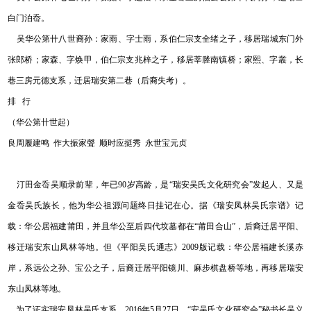
白门泊岙。
吴华公第卄八世裔孙：家雨、字士雨，系伯仁宗支全绪之子，移居瑞城东门外
张郎桥；家森、字焕甲，伯仁宗支兆梓之子，移居莘塍南镇桥；家熙、字叢，长
巷三房元德支系，迁居瑞安第二巷（后裔失考）。
排 行
（华公第卄世起）
良周履建鸣 作大振家聲 顺时应挺秀 永世宝元贞
汀田金岙吴顺录前辈，年已90岁高龄，是“瑞安吴氏文化研究会”发起人、又是
金岙吴氏族长，他为华公祖源问题终日挂记在心。据《瑞安凤林吴氏宗谱》记
载：华公居福建莆田，并且华公至后四代坟墓都在“莆田合山”，后裔迁居平阳、
移迁瑞安东山凤林等地。但《平阳吴氏通志》2009版记载：华公居福建长溪赤
岸，系远公之孙、宝公之子，后裔迁居平阳镜川、麻步棋盘桥等地，再移居瑞安
东山凤林等地。
为了证实瑞安凤林吴氏支系，2016年5月27日，“安吴氏文化研究会”秘书长吴义