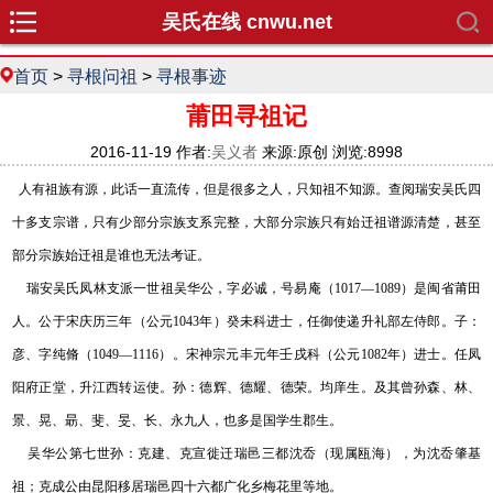
吴氏在线 cnwu.net
首页
>
寻根问祖
>
寻根事迹
莆田寻祖记
2016-11-19 作者:
吴义者
来源:原创 浏览:8998
人有祖族有源，此话一直流传，但是很多之人，只知祖不知源。查阅瑞安吴氏四
十多支宗谱，只有少部分宗族支系完整，大部分宗族只有始迁祖谱源清楚，甚至
部分宗族始迁祖是谁也无法考证。
瑞安吴氏凤林支派一世祖吴华公，字必诚，号易庵（1017—1089）是闽省莆田
人。公于宋庆历三年（公元1043年）癸未科进士，任御使递升礼部左侍郎。子：
彦、字纯脩（1049—1116）。宋神宗元丰元年壬戌科（公元1082年）进士。任凤
阳府正堂，升江西转运使。孙：德辉、德耀、德荣。均庠生。及其曾孙森、林、
景、晃、朂、斐、旻、长、永九人，也多是国学生郡生。
吴华公第七世孙：克建、克宣徙迁瑞邑三都沈岙（现属瓯海），为沈岙肇基
祖；克成公由昆阳移居瑞邑四十六都广化乡梅花里等地。