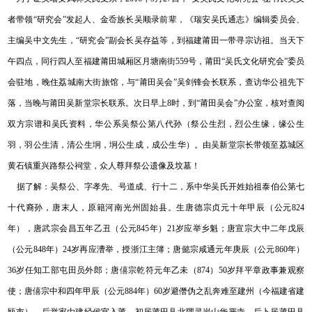
者带领“研究会”发起人、金岙族长吴顺录前辈，《瑞安吴氏通志》编辑委员会、
主编吴中文先生，“研究会”副会长吴存益等，到福建莆田一带寻宗访祖。当天下
午四点，同行四人至福建莆田城厢区月塘南街559号，莆田“吴氏文化研究会”委员
会驻地，晚住荔城南大街旅馆，与“莆田吴会”吴剑锋会长联系，查访华公祖先下
落，当晚与莆田吴新堂宗长联系。次日早上8时，到“莆田吴会”办公室，核对查阅
双方宗谱和吴氏资料，华公系吴祭公第八代孙（祭公生烈，烈公生缘，缘公生
羽，羽公生清，清公生坰，坰公生成，成公生华）。由吴新堂宗长带领至荔城区
黄石镇重兴路祭公祠堂，众人尊拜祭公遗像及坟墓！
据了解：吴祭公、字孝先、号道成、行十二，系中华吴氏开姓始祖泰伯公第七
十代裔孙，唐末人，原籍河南光州固始县。生唐德宗贞元十年甲辰（公元824
年），唐武宗会昌五年乙丑（公元845年）21岁应举乡魁；唐宣宗大中二年戊辰
（公元848年）24岁再应漕举，授浙江主簿；唐懿宗咸通元年庚辰（公元860年）
36岁任知工部屯田员外郎；唐僖宗乾符元年乙未（874）50岁拜平章政事兼观察
使；唐僖宗中和四年甲辰（公元884年）60岁避僭伪之乱奔难至建州（今福建省建