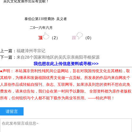
吴氏文化发展作出应有贡献！
泰伯公第110世裔孙 吴义者
二0一六年六月
顶
（
2
）
踩
（
0
）
上一篇：
福建漳州寻宗记
下一篇：
来自28个国家和地区的吴氏宗亲南阳寻根探源
我也想在此上传信息资料或寻根>>>
●声明： 本站属非营利性纯民间公益网站，旨在对我国传统文化去其糟粕，取
其精华，为继承和发扬祖国优秀文化做一点贡献。所发表的作品均来自网友个
人原创作品或转贴自报刊、杂志、互联网等。如果涉及到您的资料不想在此免
费发布，请来信告知，我们会在第一时间予以删除。 全部资料都为原作者版权
所有，任何组织与个人都不能下载作为商业等所用。——特此声明！
请留言