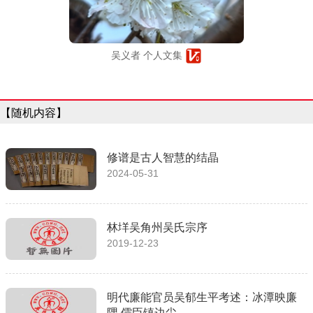
吴义者 个人文集
【随机内容】
修谱是古人智慧的结晶
2024-05-31
林垟吴角州吴氏宗序
2019-12-23
明代廉能官员吴郁生平考述：冰潭映廉
隅 儒臣镇边尘