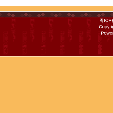
粤ICP
Copyri
Powe