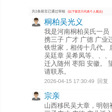
共2条留言已通过审核
(以下留言只代表个人观点)
桐柏吴光义
我是河南桐柏吴氏一员
携三子 广才 广德 广
铁世家，相传十几代。后
吴廷章 吴希凤等、、
迁入随州 枣阳 安徽。
请联系。
2026-04-15 17:30:49
回复
宗亲
山西移民吴大章，明朝初