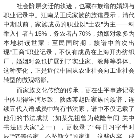
社会阶层变迁的轨迹，也藏在族谱的婚姻与
职业记录中。江南某王氏家族的族谱显示，清代
中期以前，家族成员的职业以“士农”为主——科
举入仕者占15%，务农者占70%，婚姻对象多为
本地耕读世家；至民国时期，族谱中首次出
现“工商”职业记录，不仅有成员在上海开办纺织
厂，婚姻对象也扩展到了实业家、教师等群体。
这种变化，正是近代中国从农业社会向工业社会
转型的微观缩影。
而家族文化传统的传承，更在生平事迹记录
中体现得淋漓尽致。陕西某赵氏家族的族谱，连
续五代入谱成员中均有书法家，谱中不仅记载了
他们的书法成就（如某先祖曾为乾隆年间“关中
书法四大家”之一），更收录了“每日习字半时
辰”“笔墨传家，不坠斯文”的家训。这些内容，成