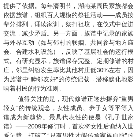
提供了依据。每年清明节，湖南某周氏家族都会
依据族谱，组织百人规模的祭祖活动——成员按
辈分排列，诵读家训，祭扫祖坟，在仪式中促进
交流，减少矛盾。另一方面，族谱中记录的家族
与外界互动（如与邻村的联姻、共同参与地方庙
会、合建水利设施），反映了基层社会的运行模
式。有研究显示，族谱保存完整、定期修谱的村
庄，邻里纠纷发生率比其他村庄低30%左右，因
为族谱中“睦邻友好”的传统记载，潜移默化地影
响着村民的行为准则。
值得关注的是，现代修谱正逐步摒弃“重男
轻女”的传统观念，女性成员、养子女等平等入
谱成为新趋势。最具代表性的便是《孔子世家
谱》——2009年修订时，首次将女性后裔纳入世
系记载，打破了“只有男性才能传承家族血脉”的