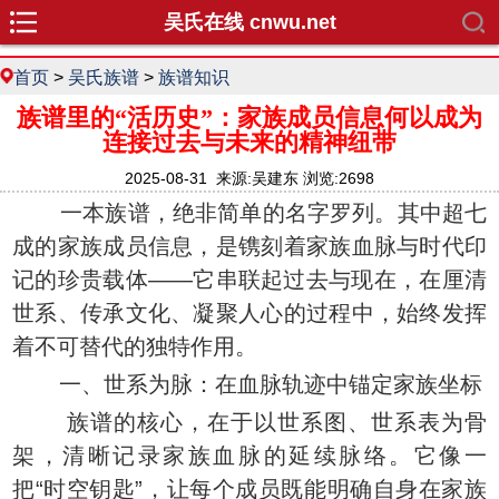
吴氏在线 cnwu.net
首页
>
吴氏族谱
>
族谱知识
族谱里的“活历史”：家族成员信息何以成为
连接过去与未来的精神纽带
2025-08-31 来源:吴建东 浏览:2698
一本族谱，绝非简单的名字罗列。其中超七
成的家族成员信息，是镌刻着家族血脉与时代印
记的珍贵载体——它串联起过去与现在，在厘清
世系、传承文化、凝聚人心的过程中，始终发挥
着不可替代的独特作用。
一、世系为脉：在血脉轨迹中锚定家族坐标
族谱的核心，在于以世系图、世系表为骨
架，清晰记录家族血脉的延续脉络。它像一
把“时空钥匙”，让每个成员既能明确自身在家族