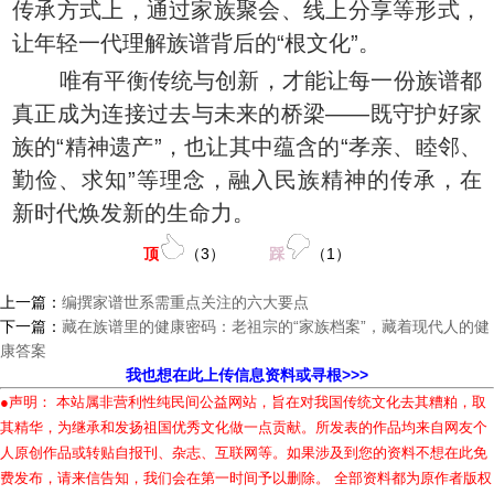
传承方式上，通过家族聚会、线上分享等形式，
让年轻一代理解族谱背后的“根文化”。
唯有平衡传统与创新，才能让每一份族谱都
真正成为连接过去与未来的桥梁——既守护好家
族的“精神遗产”，也让其中蕴含的“孝亲、睦邻、
勤俭、求知”等理念，融入民族精神的传承，在
新时代焕发新的生命力。
顶
（
3
）
踩
（
1
）
上一篇：
编撰家谱世系需重点关注的六大要点
下一篇：
藏在族谱里的健康密码：老祖宗的“家族档案”，藏着现代人的健
康答案
我也想在此上传信息资料或寻根>>>
●声明： 本站属非营利性纯民间公益网站，旨在对我国传统文化去其糟粕，取
其精华，为继承和发扬祖国优秀文化做一点贡献。所发表的作品均来自网友个
人原创作品或转贴自报刊、杂志、互联网等。如果涉及到您的资料不想在此免
费发布，请来信告知，我们会在第一时间予以删除。 全部资料都为原作者版权