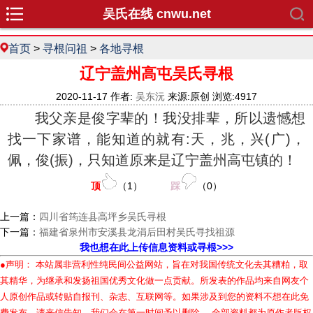
吴氏在线 cnwu.net
首页
>
寻根问祖
>
各地寻根
辽宁盖州高屯吴氏寻根
2020-11-17 作者:
吴东沅
来源:原创 浏览:4917
我父亲是俊字辈的！我没排辈，所以遗憾想
找一下家谱，能知道的就有:天，兆，兴(广)，
佩，俊(振)，只知道原来是辽宁盖州高屯镇的！
顶
（
1
）
踩
（
0
）
上一篇：
四川省筠连县高坪乡吴氏寻根
下一篇：
福建省泉州市安溪县龙涓后田村吴氏寻找祖源
我也想在此上传信息资料或寻根>>>
●声明： 本站属非营利性纯民间公益网站，旨在对我国传统文化去其糟粕，取
其精华，为继承和发扬祖国优秀文化做一点贡献。所发表的作品均来自网友个
人原创作品或转贴自报刊、杂志、互联网等。如果涉及到您的资料不想在此免
费发布，请来信告知，我们会在第一时间予以删除。 全部资料都为原作者版权