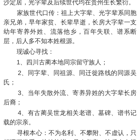
沙定居，光字辈及后续世代均在贵州生长繁衍。
家族世代口传：祖上大字辈、光字辈系同胞
亲兄弟，早年家贫、长辈早逝，长房大字辈一支
幼年寄养外姓、流落他乡，百年失联、谱系断
层，后人多不知本姓根源。
现诚心寻找：
1、四川古蔺本地同宗留守族人；
2、同字辈、同祖源、同迁徙路线的同源吴
氏；
3、当年失散外流、寄养异姓的大字辈长房
后裔；
4、有古蔺吴世龙相关老谱、墓碑、谱书记
载的宗亲。
寻根本心：不为名利、不攀附、不虚认，只