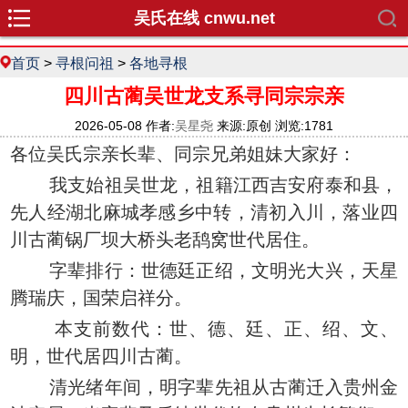
吴氏在线 cnwu.net
首页
>
寻根问祖
>
各地寻根
四川古蔺吴世龙支系寻同宗宗亲
2026-05-08 作者:
吴星尧
来源:原创 浏览:1781
各位吴氏宗亲长辈、同宗兄弟姐妹大家好：
我支始祖吴世龙，祖籍江西吉安府泰和县，
先人经湖北麻城孝感乡中转，清初入川，落业四
川古蔺锅厂坝大桥头老鸹窝世代居住。
字辈排行：世德廷正绍，文明光大兴，天星
腾瑞庆，国荣启祥分。
本支前数代：世、德、廷、正、绍、文、
明，世代居四川古蔺。
清光绪年间，明字辈先祖从古蔺迁入贵州金