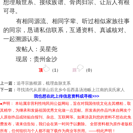
想理顺世系、接续族谱、骨肉归宗、让后人有根
可寻。
有相同源流、相同字辈、听过相似家族往事
的同宗，恳请私信联系，互通资料、真诚核对、
一起溯源认亲。
发帖人：吴星尧
现居：贵州金沙
顶
（
1
）
踩
（
0
）
上一篇：
追寻宗族根源，梳理血脉支系
下一篇：
寻找清代从原潜山后北乡今岳西县汤池畈上江南的吴氏家人
我也想在此上传信息资料或寻根>>>
●声明： 本站属非营利性纯民间公益网站，旨在对我国传统文化去其糟粕，取
其精华，为继承和发扬祖国优秀文化做一点贡献。所发表的作品均来自网友个
人原创作品或转贴自报刊、杂志、互联网等。如果涉及到您的资料不想在此免
费发布，请来信告知，我们会在第一时间予以删除。 全部资料都为原作者版权
所有，任何组织与个人都不能下载作为商业等所用。——特此声明！