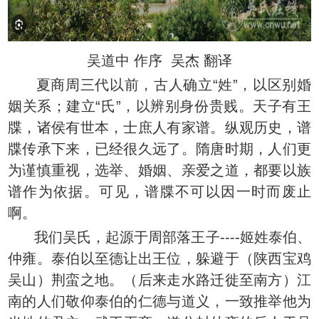
吴道中 作序 吴杰 翻译
夏商周三代以前，古人确立“姓”，以区别婚
姻关系；建立“氏”，以辨别身份贵贱。天子有王
牒，诸侯有世本，士庶人有家谱。纵观历史，谱
牒传承下来，已经很久远了。隋唐时期，人们更
为谨慎重视，选举、婚姻、亲爱之道，都要以族
谱作为依据。可见，谱牒不可以因一时而废止
啊。
我们吴氏，起源于周部落王子----姬姓泰伯、
仲雍。泰伯以至德让出王位，躲避于（陕西宝鸡
吴山）荆蛮之地。（后来走水路迁徙至南方）江
南的人们敬仰泰伯的仁德与道义，一致推举他为