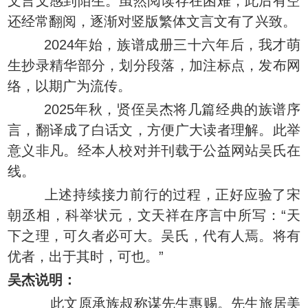
文言文感到陌生。虽然阅读存在困难，此后有空
还经常翻阅，逐渐对竖版繁体文言文有了兴致。
2024年始，族谱成册三十六年后，我才萌
生抄录精华部分，划分段落，加注标点，发布网
络，以期广为流传。
2025年秋，贤侄吴杰将几篇经典的族谱序
言，翻译成了白话文，方便广大读者理解。此举
意义非凡。经本人校对并刊载于公益网站吴氏在
线。
上述持续接力前行的过程，正好应验了宋
朝丞相，科举状元，文天祥在序言中所写：“天
下之理，可久者必可大。吴氏，代有人焉。将有
优者，出于其时，可也。”
吴杰说明：
此文原承族叔称谋先生惠赐。先生旅居美