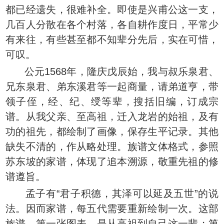
都已经遗失，很难补全。即使是兴甫公这一支，
几百人分散在各个村落，各自耕作度日，平常少
有来往，有些甚至都不知辈分先后，实在可惜，
可叹。
公元1568年，隆庆戊辰始，我与叔乐泉君、
兄东泉君、弟东溪君等一起商量，请弟道亨，带
领子侄，经、纪、绶等辈，搜括旧编，订成宗
谱。从我父亲、至高祖，迁入龙岩的始祖，及有
功的祖先，都绘制了画像，保存生平记录。其他
缺失不清的，作从略处理。族谱文体格式，参照
苏东坡的家谱，体现了追本溯源，敬重先祖的修
谱遵旨。
孟子有“君子积德，其泽可以延及五世”的说
法。因而家谱，每五代需要重新绘制一次。这部
族谱，第一张图表，是从高祖到自己这一辈；第