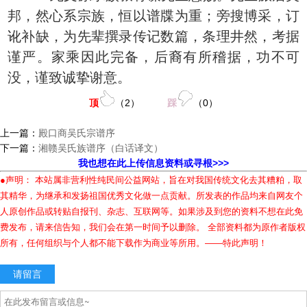
邦，然心系宗族，恒以谱牒为重；旁搜博采，订
讹补缺，为先辈撰录传记数篇，条理井然，考据
谨严。家乘因此完备，后裔有所稽据，功不可
没，谨致诚挚谢意。
顶
（
2
）
踩
（
0
）
上一篇：
殿口商吴氏宗谱序
下一篇：
湘赣吴氏族谱序（白话译文）
我也想在此上传信息资料或寻根>>>
●声明： 本站属非营利性纯民间公益网站，旨在对我国传统文化去其糟粕，取
其精华，为继承和发扬祖国优秀文化做一点贡献。所发表的作品均来自网友个
人原创作品或转贴自报刊、杂志、互联网等。如果涉及到您的资料不想在此免
费发布，请来信告知，我们会在第一时间予以删除。 全部资料都为原作者版权
所有，任何组织与个人都不能下载作为商业等所用。——特此声明！
请留言