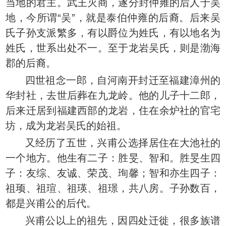
当地的君主。武王灭商，遂分封仲雍的后人于吴
地，今所谓“吴”，就是泰伯仲雍的后裔。后来吴
氏子孙支派繁多，有以爵位为姓氏，有以地名为
姓氏，世系出处不一。至于龙岩吴氏，则是渤海
郡的后裔。
四世祖念一郎，自河南开封迁至福建漳州的
华封社，去世后葬在九龙岭。他的儿子十二郎，
后来迁居到福建西部的龙岩，住在余炉社的官宅
坊，成为龙岩吴氏的始祖。
又经历了五世，兴甫公选择居住在大池社的
一个地方。他生有二子：胜旻、智和。胜旻生四
子：友综、友诚、荣茂、珣馨；智和亦生四子：
祖顼、祖瑄、祖瑛、祖璟，共八房。子孙数百，
都是兴甫公的后代。
兴甫公以上的祖先，因四处迁徙，很多族谱