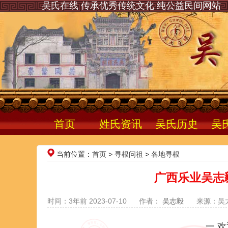
吴氏在线 传承优秀传统文化 纯公益民间网站
首页
姓氏资讯
吴氏历史
吴
当前位置：
首页
>
寻根问祖
>
各地寻根
广西乐业吴志
时间：3年前 2023-07-10
作者：
吴志毅
来源：吴
一 