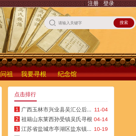
注册
登录
根问祖
我要寻根
纪念馆
点击排行
1
广西玉林市兴业县吴汇公后...
11-04
2
祖籍山东莱西孙受镇吴氏寻根
04-14
3
江苏省盐城市亭湖区盐东镇...
10-19