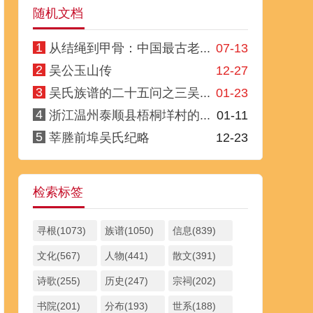
随机文档
1
从结绳到甲骨：中国最古老...
07-13
2
吴公玉山传
12-27
3
吴氏族谱的二十五问之三吴...
01-23
4
浙江温州泰顺县梧桐垟村的...
01-11
5
莘塍前埠吴氏纪略
12-23
检索标签
寻根(1073)
族谱(1050)
信息(839)
文化(567)
人物(441)
散文(391)
诗歌(255)
历史(247)
宗祠(202)
书院(201)
分布(193)
世系(188)