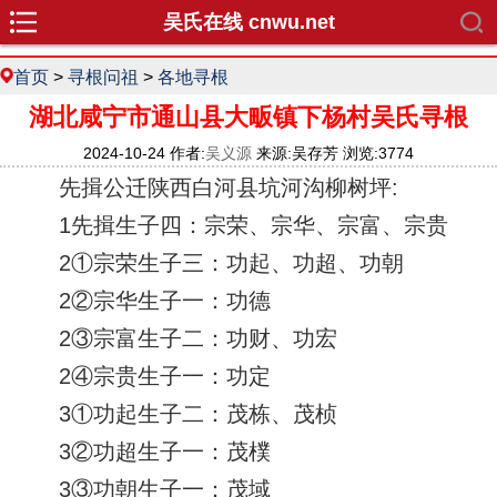
吴氏在线 cnwu.net
首页
>
寻根问祖
>
各地寻根
湖北咸宁市通山县大畈镇下杨村吴氏寻根
2024-10-24 作者:
吴义源
来源:吴存芳 浏览:3774
先揖公迁陕西白河县坑河沟柳树坪:
1先揖生子四：宗荣、宗华、宗富、宗贵
2①宗荣生子三：功起、功超、功朝
2②宗华生子一：功德
2③宗富生子二：功财、功宏
2④宗贵生子一：功定
3①功起生子二：茂栋、茂桢
3②功超生子一：茂樸
3③功朝生子一：茂域