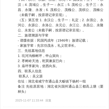
汉；4. 茂域公，生子一：永江；5. 茂松公，生子三：永
昌、永隆、永发；6. 茂权公、茂槐公、茂槟公、茂楠公
（未载子嗣，按原谱记录呈现）。
（五）第五世 1. 永汉公，生子一：礼定；2. 永强公、永
河公、永源公、永洛公、永元公、永江公、永昌公、永隆
公、永发公（未载子嗣，按原谱记录呈现）。
二、族谱溯源与字辈
- 谱牒依据：民国丙戍年（1946年）族谱记载；
- 家族字辈：先宗功茂永，礼义世泽长。
三、先祖墓地信息
1. 坑河沟柳树坪，申山寅向；
2. 枣树岭天池，乾巽兼亥巳向；
3. 庙坪李家沟，坐西向东。
四、联系人信息
联系人：吴义源
住址：湖北省咸宁市通山县大畈镇下杨村一组
备注 先祖原居地：湖北省兴国州通山县三都高上塘（栗
林头）
2025-11-07 11:33:44
回复