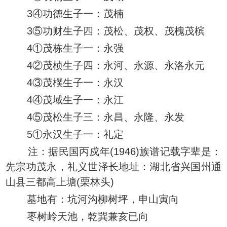
3④功德生子一：茂楠
3⑤功财生子四：茂松、茂权、茂槐茂槟
4①茂栋生子一：永强
4②茂桢生子四：永河、永源、永洛永元
4③茂樸生子一：永汉
4④茂域生子一：永江
4⑤茂松生子三：永昌、永隆、永发
5①永汉生子一：礼定
注：据民国丙戍年(1946)族谱记载字辈是：
先宗功茂永，礼义世泽长地址：湖北省兴国州通
山县三都高上塘(栗林头)
墓地有：坑河沟柳树坪，申山寅向
枣树岭天池，乾巽兼亥已向