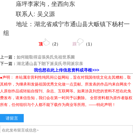
庙坪李家沟，坐西向东
联系人: 吴义源
地址：湖北省咸宁市通山县大畈镇下杨村一
组
顶
（
2
）
踩
（
1
）
上一篇：
如何能取得這張吳氏先祖世系圖
下一篇：
湖北通山县下朗下派吴氏寻同派宗亲
我也想在此上传信息资料或寻根>>>
●声明： 本站属非营利性纯民间公益网站，旨在对我国传统文化去其糟粕，取
其精华，为继承和发扬祖国优秀文化做一点贡献。所发表的作品均来自网友个
人原创作品或转贴自报刊、杂志、互联网等。如果涉及到您的资料不想在此免
费发布，请来信告知，我们会在第一时间予以删除。 全部资料都为原作者版权
所有，任何组织与个人都不能下载作为商业等所用。——特此声明！
请留言