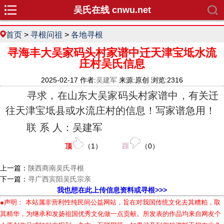
吴氏在线 cnwu.net
首页
>
寻根问祖
>
各地寻根
寻海丰大吴家码头村家谱中迁天津宝坻水流
庄村吴氏信息
2025-02-17 作者:
吴建军
来源:原创 浏览:2316
寻求，在山东大吴家码头村家谱中，有关迁
往天津宝坻县或水流庄村的信息！写家谱急用！
联 系 人：吴建军
顶
（
1
）
踩
（
0
）
上一篇：
陕西商南吴氏寻根
下一篇：
寻广西宾阳吴氏宗亲
我也想在此上传信息资料或寻根>>>
●声明： 本站属非营利性纯民间公益网站，旨在对我国传统文化去其糟粕，取
其精华，为继承和发扬祖国优秀文化做一点贡献。所发表的作品均来自网友个