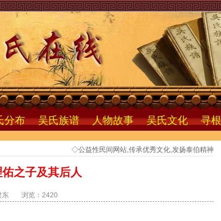
氏分布
吴氏族谱
人物故事
吴氏文化
寻
◇公益性民间网站,传承优秀文化,发扬泰伯精神
理佑之子及其后人
建东
浏览：2420