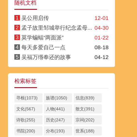
随机文档
1
吴公用启传
12-01
2
孟子故里邹城举行纪念孟母...
04-30
3
莫学蝙蝠“两面派”
01-22
4
每天多爱自己一点
08-18
5
吴福万缗奉还的故事
04-12
检索标签
寻根(1073)
族谱(1050)
信息(839)
文化(567)
人物(441)
散文(391)
诗歌(255)
历史(247)
宗祠(202)
书院(200)
分布(193)
世系(188)