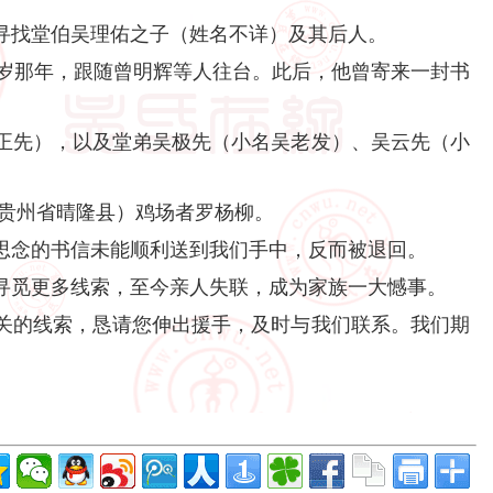
寻找堂伯吴理佑之子（姓名不详）及其后人。
6岁那年，跟随曾明辉等人往台。此后，他曾寄来一封书
先），以及堂弟吴极先（小名吴老发）、吴云先（小
现贵州省晴隆县）鸡场者罗杨柳。
念的书信未能顺利送到我们手中，反而被退回。
觅更多线索，至今亲人失联，成为家族一大憾事。
关的线索，恳请您伸出援手，及时与我们联系。我们期
。