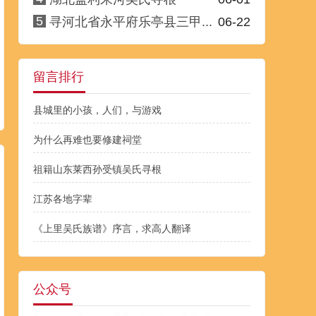
5
寻河北省永平府乐亭县三甲...
06-22
留言排行
县城里的小孩，人们，与游戏
为什么再难也要修建祠堂
祖籍山东莱西孙受镇吴氏寻根
江苏各地字辈
《上里吴氏族谱》序言，求高人翻译
公众号