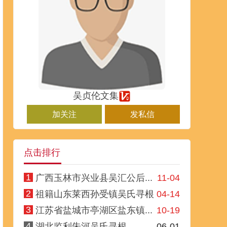
吴贞伦文集
加关注
发私信
点击排行
1
广西玉林市兴业县吴汇公后...
11-04
2
祖籍山东莱西孙受镇吴氏寻根
04-14
3
江苏省盐城市亭湖区盐东镇...
10-19
4
湖北监利朱河吴氏寻根
06-01