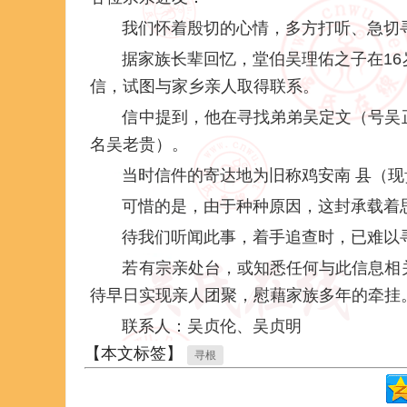
我们怀着殷切的心情，多方打听、急切
据家族长辈回忆，堂伯吴理佑之子在1
信，试图与家乡亲人取得联系。
信中提到，他在寻找弟弟吴定文（号吴正
名吴老贵）。
当时信件的寄达地为旧称鸡安南 县（
可惜的是，由于种种原因，这封承载着思
待我们听闻此事，着手追查时，已难以寻
若有宗亲处台，或知悉任何与此信息相
待早日实现亲人团聚，慰藉家族多年的牵挂
联系人：吴贞伦、吴贞明
【本文标签】
寻根