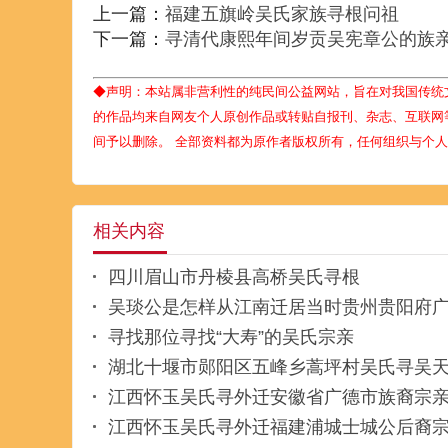
上一篇：
福建五旗岭吴氏家族寻根问祖
下一篇：
寻清代康熙年间岁贡吴宪章公的族
◆声明：本站属非营利性的纯民间公益网站，旨在对我国传统
的作品均来自网友个人原创作品或转贴自报刊、杂志、互联网
间予以删除。 全部资料都为原作者版权所有，任何组织与个
相关内容
四川眉山市丹棱县高桥吴氏寻根
吴琰公是怎样从江南迁居当时贵州贵阳府
寻找那位寻找“大寿”的吴氏宗亲
湖北十堰市郧阳区五峰乡蒿坪村吴氏寻吴
江西怀玉吴氏寻外迁安徽省广德市族裔宗
江西怀玉吴氏寻外迁福建浦城士城公后裔