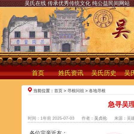
吴氏在线 传承优秀传统文化 纯公益民间网站
首页
姓氏资讯
吴氏历史
吴
当前位置：
首页
>
寻根问祖
>
各地寻根
急寻吴
时间：1年前 2025-07-03
作者：
吴贞伦
来源：吴
各位宗亲近友：