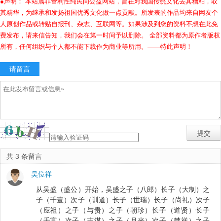
●声明： 本站属非营利性纯民间公益网站，旨在对我国传统文化去其糟粕，取
其精华，为继承和发扬祖国优秀文化做一点贡献。所发表的作品均来自网友个
人原创作品或转贴自报刊、杂志、互联网等。如果涉及到您的资料不想在此免
费发布，请来信告知，我们会在第一时间予以删除。 全部资料都为原作者版权
所有，任何组织与个人都不能下载作为商业等所用。——特此声明！
请留言
共 3 条留言
吴位祥
从吴盛（盛公）开始，吴盛之子（八郎）长子（大制）之
子（千壹）次子（训道）长子（世瑞）长子（尚礼）次子
（应祖）之子（与贵）之子（朝珍）长子（道贤）长子
（千富）次子（志谋）之子（月光）次子（楚祥）之子