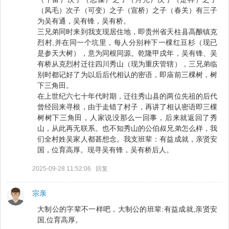
（凤毛）次子（可变）之子（宣桥）之子（春关）有三子
为吴有通，吴有锋，吴有桥。
三兄弟同时来到我支现居住地，即贵州省天柱县高酿镇克
烈村,并在同一个坑里，每人分别种下一棵红豆杉（现已
是参天大树），意为同根同源。乾隆甲戌年，吴有锋、吴
有桥从克烈村迁往四川秀山（现为重庆管辖），三兄弟临
别时都记好了为以后后代相认的密语，即庙前三棵树，树
下三角田。
在上世纪六七十年代时期，迁往秀山县的两位先祖的后代
曾经回来寻根，由于走错了村子，再讲了相认密语即三棵
树树下三角田，人家说没那么一回事，后来就返回了秀
山，从此再无联系。也不知秀山的公伯叔兄弟怎么样，我
们全村姓吴家人都甚想念。我支班辈：有益成就，亲贤安
国，位育高厚。现寻吴有锋，吴有桥后人。
2025-09-28 11:52:06
回复
宗亲
大制公的字辈不一样吧，大制公的班辈:有益成就,亲贤安
国,位育高厚。