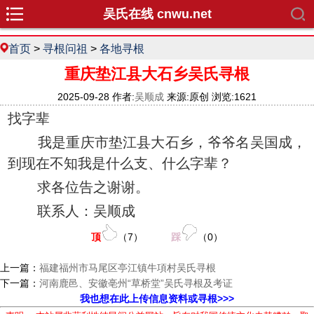
吴氏在线 cnwu.net
首页
>
寻根问祖
>
各地寻根
重庆垫江县大石乡吴氏寻根
2025-09-28 作者:
吴顺成
来源:原创 浏览:1621
找字辈
我是重庆市垫江县大石乡，爷爷名吴国成，
到现在不知我是什么支、什么字辈？
求各位告之谢谢。
联系人：吴顺成
顶
（
7
）
踩
（
0
）
上一篇：
福建福州市马尾区亭江镇牛項村吴氏寻根
下一篇：
河南鹿邑、安徽亳州“草桥堂”吴氏寻根及考证
我也想在此上传信息资料或寻根>>>