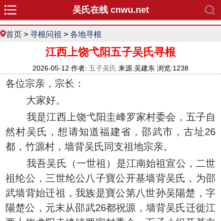
吴氏在线 cnwu.net
首页
>
寻根问祖
>
各地寻根
江西上饶弋阳五子吴氏寻根
2026-05-12 作者:
五子吴氏
来源:吴建东 浏览:1238
各位宗亲，宗长：
大家好。
我是江西上饶弋阳圭峰罗家村委会，五子自
然村吴氏，想请知道福建省，邵武市，古址26
都，竹源村，墙背吴氏同支祖地宗亲。
我吾吴氏（一世祖）是江南始祖宣公，二世
祖纶公，三世纶公八子寶公开基墙背吴氏，为邵
武墙背始迁祖，我族是寶公第八世孙吴陽楚，字
陽楚公，元末从邵武26都祝源，墙背吴氏迁徙江