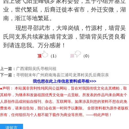
西上饶弋阳圭峰镇罗家村委会，五子小组开基立
业，世代繁延，后裔迁徙本省市，外迁安微，湖
南，渐江等地繁延。
现想寻邵武市，大埠岗镇，竹源村，墙背吴
氏同支系共续家族墙背支源，望墙背吴氏贤良看
到请连息我。万分感谢！
顶
（
1
）
踩
（
0
）
上一篇：
广西灌阳吴氏寻根问祖
下一篇：
寻明朝末年广州府南海县江浦司龙潭村吴氏后裔宗亲
我也想在此上传信息资料或寻根>>>
●声明： 本站属非营利性纯民间公益网站，旨在对我国传统文化去其糟粕，取
其精华，为继承和发扬祖国优秀文化做一点贡献。所发表的作品均来自网友个
人原创作品或转贴自报刊、杂志、互联网等。如果涉及到您的资料不想在此免
费发布，请来信告知，我们会在第一时间予以删除。 全部资料都为原作者版权
所有，任何组织与个人都不能下载作为商业等所用。——特此声明！
请留言