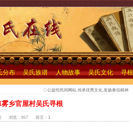
氏分布
吴氏族谱
人物故事
吴氏文化
寻
◇公益性民间网站,传承优秀文化,发扬泰伯精神
凉雾乡官屋村吴氏寻根
创
浏览：957
留言：
1