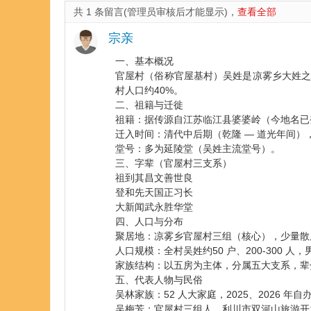
共 1 条留言(管理员审核后才能显示)，
查看全部
宗亲
一、基本概况
官屋村（俗称官屋基村）吴姓是凉雾乡大姓之一
村人口约40%。
二、祖籍与迁徙
祖籍：据传源自江苏临江县婆婆岭（今地名已
迁入时间：清代中后期（乾隆 — 道光年间
堂号：多为延陵堂（吴姓主流堂号）。
三、字辈（官屋村三支系）
祖到其昌文善世良
登和先天国正习长
大新闻武永胜华堂
四、人口与分布
聚居地：凉雾乡官屋村三组（核心），少量散
人口规模：全村吴姓约50 户、200-300
家族结构：以五房为主体，分属五大支系，辈
五、代表人物与民俗
吴林家族：52 人大家庭，2025、2026 年
吴梅芳：官屋村三组人，利川市双河山旅游开