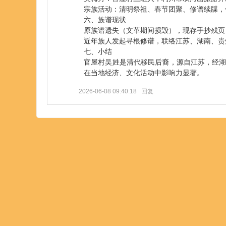
宗族活动：清明祭祖、春节团聚、修谱续牒，
六、族谱现状
原族谱遗失（文革期间损毁），现存手抄残页
近年族人发起寻根修谱，联络江苏、湖南、贵
七、小结
官屋村吴姓是清代移民后裔，源自江苏，经
在当地经济、文化活动中影响力显著。
2026-06-08 09:40:18
回复