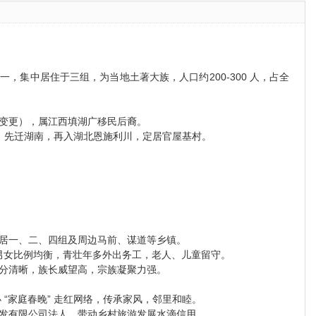
，集中居住于三组，为当地土著大族，人口约200-300 人，占全
变更），属江西填湖广移民后裔。
），先迁湖南，再入湖北恩施利川，定居官屋基村。
居一、二、四组及周边马前、谋道等乡镇。
 人，男女比例均衡，青壮年多外出务工，老人、儿童留守。
分清晰，族长威望高，宗族凝聚力强。
自办 “家庭春晚” 走红网络，传承家风，邻里和睦。
发有限公司法人，带动乡村旅游发展水滴信用。