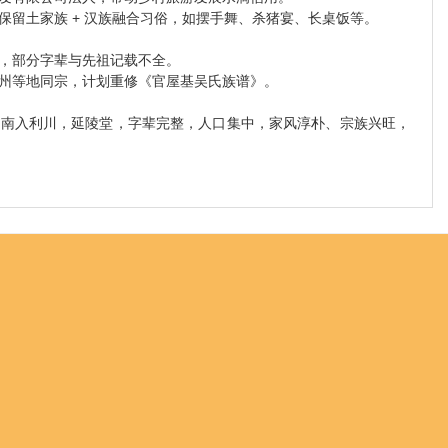
保留土家族 + 汉族融合习俗，如摆手舞、杀猪宴、长桌饭等。
，部分字辈与先祖记载不全。
州等地同宗，计划重修《官屋基吴氏族谱》。
湖南入利川，延陵堂，字辈完整，人口集中，家风淳朴、宗族兴旺，