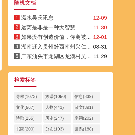
随机文档
1
滠水吴氏讯息
12-09
2
远离是非是一种大智慧
11-30
3
如果没有创造价值，你离被...
12-01
4
湖南迁入贵州黔西南州兴仁...
08-31
5
广东汕头市龙湖区龙湖村吴...
11-29
检索标签
寻根(1073)
族谱(1050)
信息(839)
文化(567)
人物(441)
散文(391)
诗歌(255)
历史(247)
宗祠(202)
书院(200)
分布(193)
世系(188)