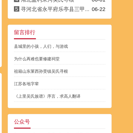
5
寻河北省永平府乐亭县三甲...
06-22
留言排行
县城里的小孩，人们，与游戏
为什么再难也要修建祠堂
祖籍山东莱西孙受镇吴氏寻根
江苏各地字辈
《上里吴氏族谱》序言，求高人翻译
公众号