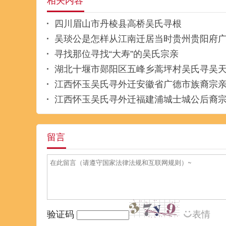
相关内容
四川眉山市丹棱县高桥吴氏寻根
吴琰公是怎样从江南迁居当时贵州贵阳府
寻找那位寻找“大寿”的吴氏宗亲
湖北十堰市郧阳区五峰乡蒿坪村吴氏寻吴
江西怀玉吴氏寻外迁安徽省广德市族裔宗
江西怀玉吴氏寻外迁福建浦城士城公后裔
留言
验证码
表情