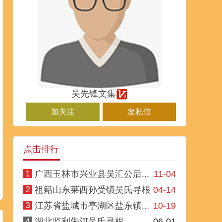
吴先锋文集
加关注
发私信
点击排行
1
广西玉林市兴业县吴汇公后...
11-04
2
祖籍山东莱西孙受镇吴氏寻根
04-14
3
江苏省盐城市亭湖区盐东镇...
10-19
4
湖北监利朱河吴氏寻根
06-01