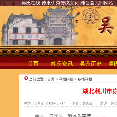
吴氏在线 传承优秀传统文化 纯公益民间网站
首页
姓氏资讯
吴氏历史
吴
当前位置：
首页
>
寻根问祖
>
各地寻根
湖北利川市
时间：2月前 2026-06-07
作者：
吴先锋
来源：原
姓吴，口天吴，我是先字辈。