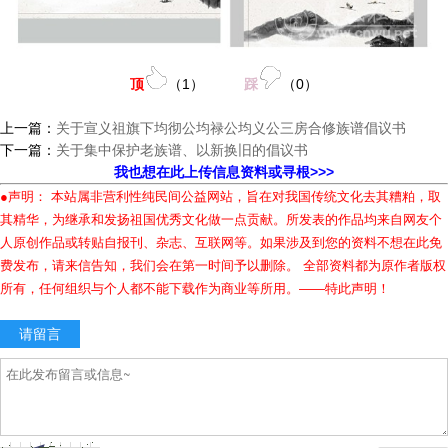
顶
（
1
）
踩
（
0
）
上一篇：
关于宣义祖旗下均彻公均禄公均义公三房合修族谱倡议书
下一篇：
关于集中保护老族谱、以新换旧的倡议书
我也想在此上传信息资料或寻根>>>
●声明： 本站属非营利性纯民间公益网站，旨在对我国传统文化去其糟粕，取
其精华，为继承和发扬祖国优秀文化做一点贡献。所发表的作品均来自网友个
人原创作品或转贴自报刊、杂志、互联网等。如果涉及到您的资料不想在此免
费发布，请来信告知，我们会在第一时间予以删除。 全部资料都为原作者版权
所有，任何组织与个人都不能下载作为商业等所用。——特此声明！
请留言