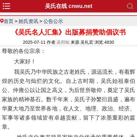
吴氏在线 cnwu.net
首页
>
姓氏资讯
>
公告公示
《吴氏名人汇集》出版募捐赞助倡议书
2025-07-11 作者:
吴邦灿
来源:吴礼宏 浏览:4830
尊敬的各位宗亲：
大家好！
我吴氏乃中华民族之古老姓氏，源远流长，有着辉
煌的历史与灿烂的文化。自上古时期，吴氏始祖泰伯
公、仲雍公以让国之高义，为后世所敬仰，奠定了吴氏
家族的精神基石。数千年来，吴氏子孙繁衍昌盛，遍布
华夏大地乃至世界各地，在人文、地理、政治、经济、
军事等诸多领域皆有卓越贡献，留下了浓墨重彩的篇
章。