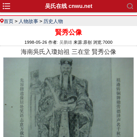
吴氏在线 cnwu.net
首页
>
人物故事
>
历史人物
賢秀公像
1998-05-26 作者:
吴鹏雄
来源:原创 浏览:7000
海南吳氏入瓊始祖 三在堂 賢秀公像