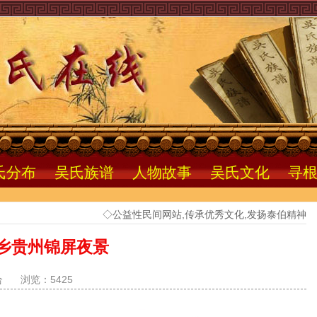
氏分布
吴氏族谱
人物故事
吴氏文化
寻
◇公益性民间网站,传承优秀文化,发扬泰伯精神
乡贵州锦屏夜景
合
浏览：5425
。