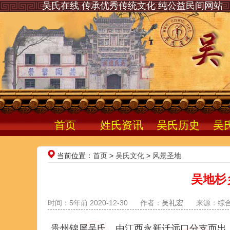
吴氏在线 传承优秀传统文化 纯公益民间网站
首页
姓氏资讯
吴氏历史
吴
当前位置：
首页
>
吴氏文化
>
风景圣地
吴地杉
时间：5年前 2020-12-30
作者：
吴礼宏
来源：综
贵州锦屏吴氏，由江西永新迁远口分支而出