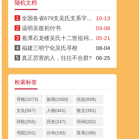
随机文档
1
全国各省679支吴氏支系字派一
10-13
2
温明吴復初付书
03-08
3
蕉潭石龙楼吴氏十二世祖祠...
05-21
4
福建三明宁化吴氏寻根
08-04
5
真正厉害的人，往往不合群?
06-25
检索标签
寻根(1073)
族谱(1050)
信息(839)
文化(567)
人物(441)
散文(391)
诗歌(255)
历史(247)
宗祠(202)
书院(201)
分布(193)
世系(188)