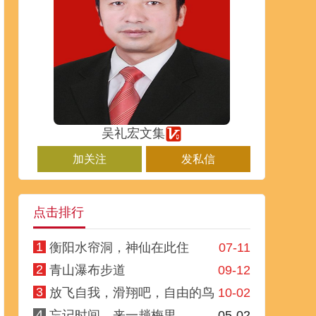
吴礼宏文集
加关注
发私信
点击排行
1
衡阳水帘洞，神仙在此住
07-11
2
青山瀑布步道
09-12
3
放飞自我，滑翔吧，自由的鸟
10-02
4
忘记时间，来一趟梅里
05-02