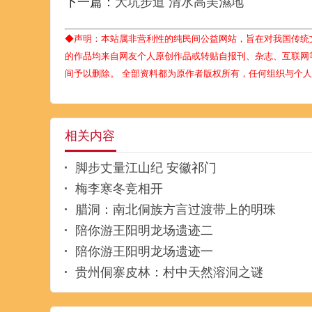
下一篇：
大坑步道 清水高美濕地
◆声明：本站属非营利性的纯民间公益网站，旨在对我国传统
的作品均来自网友个人原创作品或转贴自报刊、杂志、互联网
间予以删除。 全部资料都为原作者版权所有，任何组织与个
相关内容
脚步丈量江山纪 安徽祁门
梅李寒冬竞相开
腊洞：南北侗族方言过渡带上的明珠
陪你游王阳明龙场遗迹二
陪你游王阳明龙场遗迹一
贵州侗寨皮林：村中天然溶洞之谜