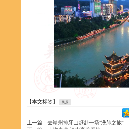
【本文标签】
风景
上一篇：
去靖州排牙山赶赴一场“洗肺之旅”