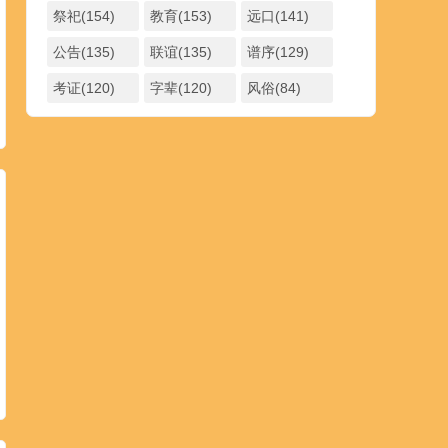
祭祀(154)
教育(153)
远口(141)
公告(135)
联谊(135)
谱序(129)
考证(120)
字辈(120)
风俗(84)