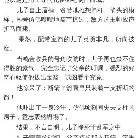
儿子喜上眉梢，贪婪地推想箭杆、箭头的模
样，耳旁仿佛嗖嗖地箭声掠过，敌方的主帅应声
折马而毙。
果然，配带宝箭的儿子英勇非凡，所向披
靡。
当鸣金收兵的号角吹响时，儿子再也禁不住
得胜的豪气，完全忘记了父亲的叮嘱，强烈的好
奇心驱使他拔出宝箭，试图看个究竟。
他惊呆了：断箭？箭囊里只装着一支折断的
箭！
他吓出了一身冷汗，仿佛顷刻间失去支柱的
房子，意志轰然坍塌了。
结果，不言自明，儿子惨死于乱军之中……
拂开蒙蒙的硝烟，父亲拣起那支断箭，沉重