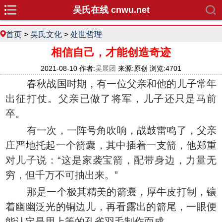
吴氏在线 cnwu.net
首页
>
吴氏文化
>
处世哲理
相信自己，才能创造奇迹
2021-08-10 作者:
吴展团
来源:原创 浏览:4701
春秋战国时期，有一位父亲和他的儿子常年
出征打仗。父亲已做了将军，儿子还只是马前
卒。
有一次，一阵号角吹响，战鼓雷鸣了，父亲
庄严地托起一个箭囊，其中插着一支箭，他郑重
对儿子说：“这是家袭宝箭，配带身边，力量无
穷，但千万不可抽出来。”
那是一个极其精美的箭囊，厚牛皮打制，镶
着幽幽泛光的铜边儿，再看露出的箭尾，一眼便
能认定是用上等的孔雀羽毛制作而成。