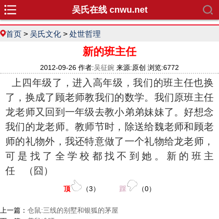
吴氏在线 cnwu.net
首页
>
吴氏文化
>
处世哲理
新的班主任
2012-09-26 作者:
吴征鋺
来源:原创 浏览:6772
上四年级了，进入高年级，我们的班主任也换
了，换成了顾老师教我们的数学。我们原班主任
龙老师又回到一年级去教小弟弟妹妹了。好想念
我们的龙老师。教师节时，除送给魏老师和顾老
师的礼物外，我还特意做了一个礼物给龙老师，
可是找了全学校都找不到她。新的班主
任 （囧）
顶
（
3
）
踩
（
0
）
上一篇：
仓鼠:三线的别墅和银狐的茅屋