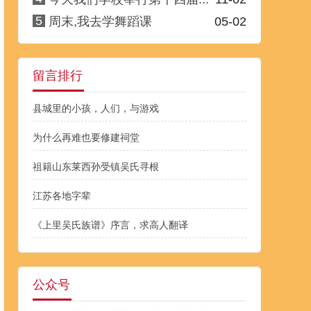
5
周末,我去学舞蹈课
05-02
留言排行
县城里的小孩，人们，与游戏
为什么再难也要修建祠堂
祖籍山东莱西孙受镇吴氏寻根
江苏各地字辈
《上里吴氏族谱》序言，求高人翻译
公众号