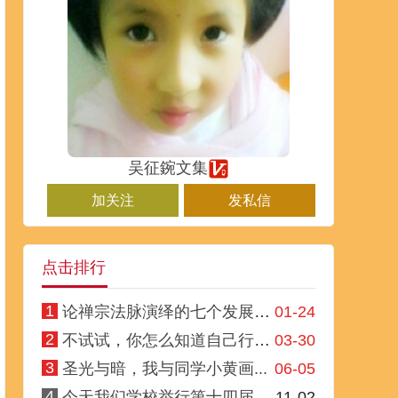
吴征鋺文集
加关注
发私信
点击排行
1
论禅宗法脉演绎的七个发展阶段
01-24
2
不试试，你怎么知道自己行不行
03-30
3
圣光与暗，我与同学小黄画...
06-05
4
今天我们学校举行第十四届...
11-02