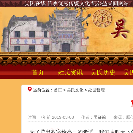
吴氏在线 传承优秀传统文化 纯公益民间网站
首页
姓氏资讯
吴氏历史
吴
当前位置：
首页
>
吴氏文化
>
处世哲理
时间：7年前 2019-03-08
作者：
吴征鋺
来源：原
为了腾出教室给高三的考试，我们从昨天下