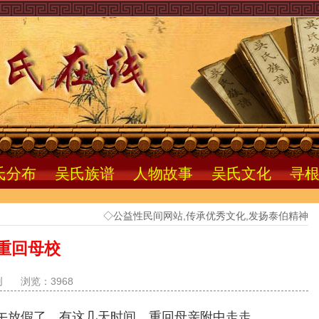
氏分布
吴氏族谱
人物故事
吴氏文化
寻
◇公益性民间网站,传承优秀文化,发扬泰伯精神
重回母校
创
浏览：3968
午放假了。有这几天时间，重回母亲附中走走。