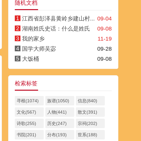
随机文档
1
江西省彭泽县黄岭乡建山村...
09-04
2
湖南姓氏史话：什么是姓氏
09-08
3
我的家乡
11-19
4
国学大师吴宓
09-28
5
大饭桶
09-08
检索标签
寻根(1074)
族谱(1050)
信息(840)
文化(567)
人物(441)
散文(391)
诗歌(255)
历史(247)
宗祠(202)
书院(201)
分布(193)
世系(188)