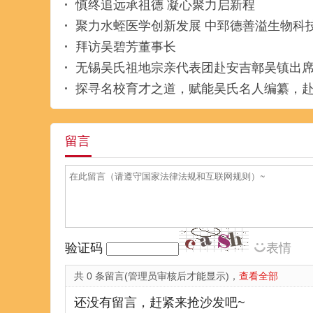
慎终追远承祖德 凝心聚力启新程
聚力水蛭医学创新发展 中郅德善溢生物科技(贵州)有限公司董事
拜访吴碧芳董事长
无锡吴氏祖地宗亲代表团赴安吉鄣吴镇出
探寻名校育才之道，赋能吴氏名人编纂，
留言
验证码
表情
共 0 条留言(管理员审核后才能显示)，
查看全部
还没有留言，赶紧来抢沙发吧~