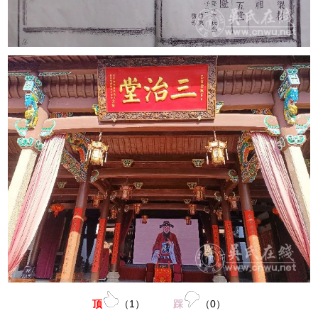
顶
（
1
）
踩
（
0
）