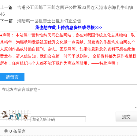
上一篇：
吉甫公五四郎千三郎念四评公世系33居连云港市东海县牛山镇
46
下一篇：
海陆惠一世祖善士公世系订正公告
我也想在此上传信息资料或寻根>>>
●声明： 本站属非营利性纯民间公益网站，旨在对我国传统文化去其糟粕，取
其精华，为继承和发扬祖国优秀文化做一点贡献。所发表的作品均来自网友个
人原创作品或转贴自报刊、杂志、互联网等。如果涉及到您的资料不想在此免
费发布，请来信告知，我们会在第一时间予以删除。 全部资料都为原作者版权
所有，任何组织与个人都不能下载作为商业等所用。——特此声明！
请留言
共 0 条留言