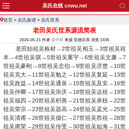
吴氏在线 cnwu.net
首页
>
吴氏族谱
>
吴氏世系
老田吴氏世系源流简表
2026-05-21 作者:
吴中祥
来源:至德宗亲 浏览:1436
老田始祖吴栋材→2世祖吴相玉→3世祖吴祖
本→4世祖吴骐→5世祖吴重宇→6世祖吴文廉→7
世祖吴豪刚→8世祖吴念伯→9世祖吴济楚→10世
祖吴克大→11世祖吴勉之→12世祖吴复延→13世
祖吴政益→14世祖吴通泉→15世祖吴及安→16世
祖吴仲卿→17世祖吴崇庆→18世祖吴达祖→19世
祖吴福四→20世祖吴积善→21世祖吴承枝→22世
祖吴荣宗→23世祖吴器高→24世祖吴孟光→25世
祖吴清甫→26世祖吴循仁→27世祖吴胜祖→28世
祖吴甫荣→29世祖吴传受→30世祖吴如海→31世