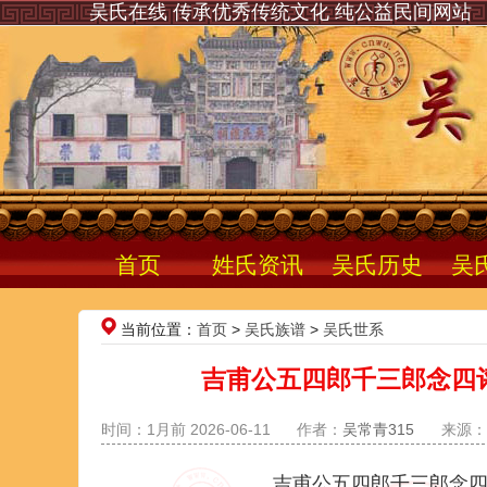
吴氏在线 传承优秀传统文化 纯公益民间网站
首页
姓氏资讯
吴氏历史
吴
当前位置：
首页
>
吴氏族谱
>
吴氏世系
吉甫公五四郎千三郎念四评
时间：1月前 2026-06-11
作者：
吴常青315
来源：
吉甫公五四郎千三郎念四