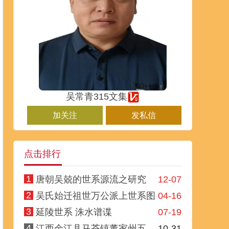
吴常青315文集
加关注
发私信
点击排行
1
唐朝吴兢的世系源流之研究
12-07
2
吴氏始迁祖世万公派上世系图
04-16
3
延陵世系 洙水谱谍
07-19
4
江西余江县马荃镇董家州五...
10-31