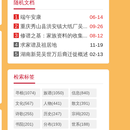
随机文档
1
端午安康
06-14
2
重庆秀山县洪安镇大纸厂吴...
09-26
3
修谱之基：家族资料的收集...
08-12
4
求家谱及祖居地
11-19
5
湖南新晃吴世万后裔迁徙概述
02-13
检索标签
寻根(1074)
族谱(1050)
信息(840)
文化(567)
人物(441)
散文(391)
诗歌(255)
历史(247)
宗祠(202)
书院(201)
分布(193)
世系(188)