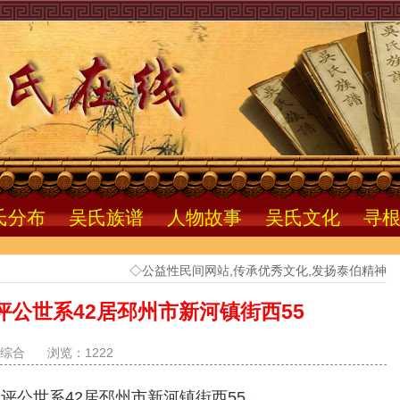
氏分布
吴氏族谱
人物故事
吴氏文化
寻
◇公益性民间网站,传承优秀文化,发扬泰伯精神
公世系42居邳州市新河镇街西55
综合
浏览：1222
评公世系42居邳州市新河镇街西55