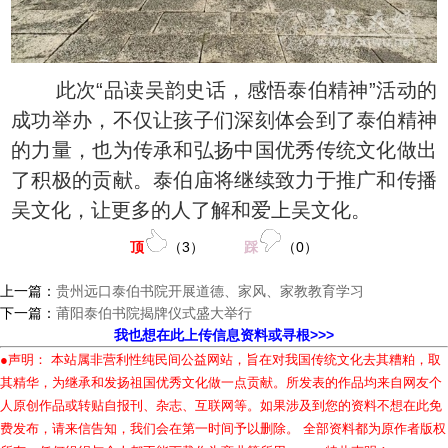
此次“品读吴韵史话，感悟泰伯精神”活动的
成功举办，不仅让孩子们深刻体会到了泰伯精神
的力量，也为传承和弘扬中国优秀传统文化做出
了积极的贡献。泰伯庙将继续致力于推广和传播
吴文化，让更多的人了解和爱上吴文化。
顶
（
3
）
踩
（
0
）
上一篇：
贵州远口泰伯书院开展道德、家风、家教教育学习
下一篇：
莆阳泰伯书院揭牌仪式盛大举行
我也想在此上传信息资料或寻根>>>
●声明： 本站属非营利性纯民间公益网站，旨在对我国传统文化去其糟粕，取
其精华，为继承和发扬祖国优秀文化做一点贡献。所发表的作品均来自网友个
人原创作品或转贴自报刊、杂志、互联网等。如果涉及到您的资料不想在此免
费发布，请来信告知，我们会在第一时间予以删除。 全部资料都为原作者版权