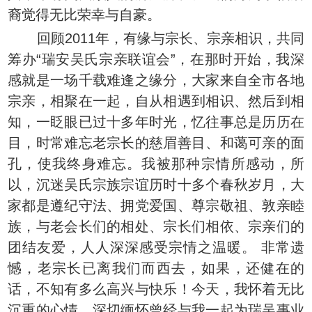
裔觉得无比荣幸与自豪。
回顾2011年，有缘与宗长、宗亲相识，共同
筹办“瑞安吴氏宗亲联谊会”，在那时开始，我深
感就是一场千载难逢之缘分，大家来自全市各地
宗亲，相聚在一起，自从相遇到相识、然后到相
知，一眨眼已过十多年时光，忆往事总是历历在
目，时常难忘老宗长的慈眉善目、和蔼可亲的面
孔，使我终身难忘。我被那种宗情所感动，所
以，沉迷吴氏宗族宗谊历时十多个春秋岁月，大
家都是遵纪守法、拥党爱国、尊宗敬祖、敦亲睦
族，与老会长们的相处、宗长们相依、宗亲们的
团结友爱，人人深深感受宗情之温暖。 非常遗
憾，老宗长已离我们而西去，如果，还健在的
话，不知有多么高兴与快乐！今天，我怀着无比
沉重的心情，深切缅怀曾经与我一起为瑞吴事业