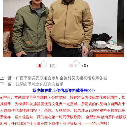
顶
（
2
）
踩
（
0
）
上一篇：
广西平南吴氏联谊会参加金匏村吴氏祖祠维修筹备会
下一篇：
江阴市季札文化研究会贺函
我也想在此上传信息资料或寻根>>>
●声明： 本站属非营利性纯民间公益网站，旨在对我国传统文化去其糟粕，取
其精华，为继承和发扬祖国优秀文化做一点贡献。所发表的作品均来自网友个
人原创作品或转贴自报刊、杂志、互联网等。如果涉及到您的资料不想在此免
费发布，请来信告知，我们会在第一时间予以删除。 全部资料都为原作者版权
所有，任何组织与个人都不能下载作为商业等所用。——特此声明！