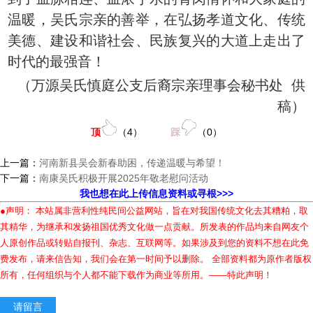
温暖，吴氏宗亲的善举，在弘扬孝道文化、传统
美德、建设和谐社会、民族复兴的大道上走出了
时代的最强音！
（万源吴氏慎庭公支后裔宗亲理事会秘书处 供
稿）
顶
（
4
）
踩
（
0
）
上一篇：
河南新县吴会新春助困，传递温暖与希望！
下一篇：
南康吴氏积极开展2025年敬老慰问活动
我也想在此上传信息资料或寻根>>>
●声明： 本站属非营利性纯民间公益网站，旨在对我国传统文化去其糟粕，取
其精华，为继承和发扬祖国优秀文化做一点贡献。所发表的作品均来自网友个
人原创作品或转贴自报刊、杂志、互联网等。如果涉及到您的资料不想在此免
费发布，请来信告知，我们会在第一时间予以删除。 全部资料都为原作者版权
所有，任何组织与个人都不能下载作为商业等所用。——特此声明！
请留言