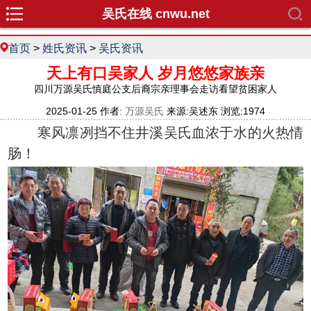
吴氏在线 cnwu.net
首页
>
姓氏资讯
>
吴氏资讯
天上有口吴家人 岁月悠悠家族亲
四川万源吴氏慎庭公支后裔宗亲理事会走访看望贫困家人
2025-01-25 作者:
万源吴氏
来源:吴述东 浏览:1974
寒风凛冽挡不住井溪吴氏血浓于水的火热情
肠！