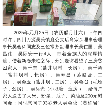
2025年元月25日（农历腊月廿六）下午四
时许，四川万源吴氏慎庭公支后裔宗亲理事会理
事长吴会科同志及三位常务副理事长吴仁国、吴
昌伟、吴际安一行4人，带着全族人的深厚情
谊，借着新春来临之际，分别走访看望了三房贫
困家人：吴千东（盐井坝村，长房）、吴千涛
（盐井坝村，长房）、吴寿昌（落漩塘，二
房）、吴会玉（盐井坝，二房）、吴会召（毛垭
子，幺房）、吴际光（小堰塘，幺房 ），给每户
家人送去了大米、粉条、瓜子、菜油及200元慰
问金；同时慰问了93岁老人吴会议（黄桶岩）