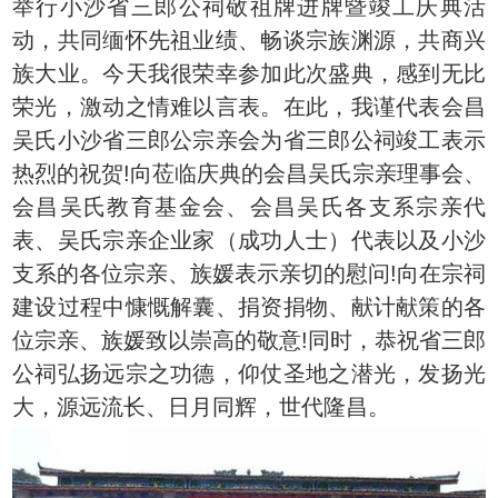
举行小沙省三郎公祠敬祖牌进牌暨竣工庆典活
动，共同缅怀先祖业绩、畅谈宗族渊源，共商兴
族大业。今天我很荣幸参加此次盛典，感到无比
荣光，激动之情难以言表。在此，我谨代表会昌
吴氏小沙省三郎公宗亲会为省三郎公祠竣工表示
热烈的祝贺!向莅临庆典的会昌吴氏宗亲理事会、
会昌吴氏教育基金会、会昌吴氏各支系宗亲代
表、吴氏宗亲企业家（成功人士）代表以及小沙
支系的各位宗亲、族媛表示亲切的慰问!向在宗祠
建设过程中慷慨解囊、捐资捐物、献计献策的各
位宗亲、族媛致以崇高的敬意!同时，恭祝省三郎
公祠弘扬远宗之功德，仰仗圣地之潜光，发扬光
大，源远流长、日月同辉，世代隆昌。