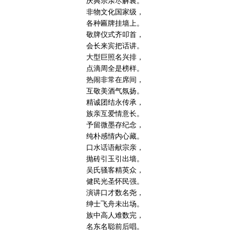
庆典宗亲尽解襄。
非物文化国家级，
各种匾牌挂墙上。
敬牌仪式齐叩首，
会长来宾把话讲。
大型巨照名兴排，
点滴周全是榜样。
热闹非常在席间，
互敬美酒气氛扬。
精诚团结永传承，
族亲互爱情意长。
予留微墨存纪念，
纯朴感情内心藏。
口水话语献宗亲，
抛砖引玉引出墙。
吴氏骚客精英众，
健民光圣怀民强。
演讲口才数名尧，
绅士飞舟未出场。
族中高人难数完，
名东名聪前后唱。