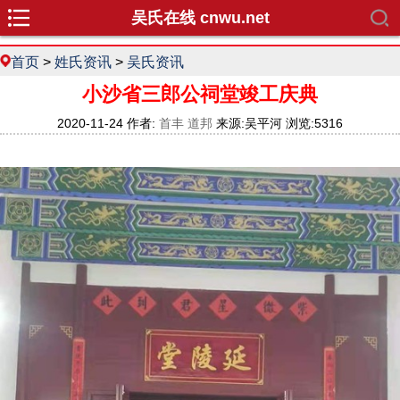
吴氏在线 cnwu.net
首页
>
姓氏资讯
>
吴氏资讯
小沙省三郎公祠堂竣工庆典
2020-11-24 作者:
首丰 道邦
来源:吴平河 浏览:5316