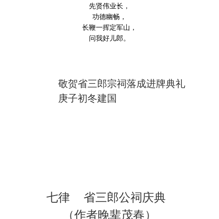
先贤伟业长，
功德幽畅，
长鞭一挥定军山，
问我好儿郎。
敬贺省三郎宗祠落成进牌典礼
庚子初冬建国
七律 省三郎公祠庆典
（作者晚辈茂春）