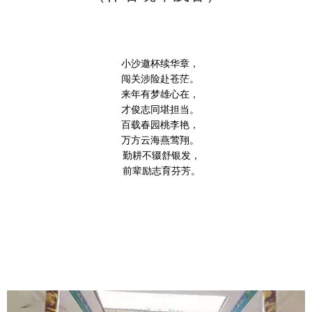
小沙邀杯续华章，
闯关涉险赴苍茫。
来年有梦雄心在，
才俊志同堪担当。
百载春园桃李艳，
万方云海燕莺翔。
勤耕不辍舒银发，
前辈励志育芬芳。