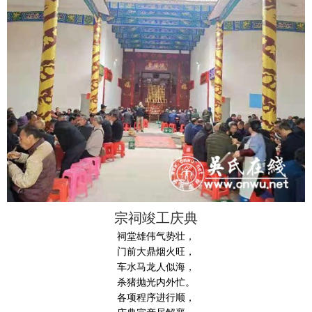
宗祠竣工庆典
祠堂雄伟气势壮，
门前大鼎烟火旺，
车水马龙人似海，
杀猪抛光内外忙。
各项程序进行顺，