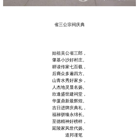
省三公宗祠庆典
始祖吴公省三郎，
肇基小沙好村庄。
耕读传家七百载，
后裔众多遍四方。
山青水秀好家乡，
人杰地灵显名扬。
欣逢盛世建祠堂，
华厦鼎新最辉煌。
吉日进牌庆典礼，
福禄骈臻永绵长。
至德精神好榜样，
延陵家风世代扬。
道邦谨笔