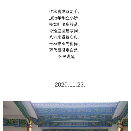
传承贵绶载两千。
加冠年华立小沙，
枝繁叶茂多骏贤。
今逄盛世建宗祠，
八方宗贤贺庆典。
千秋秉承先祖德，
万代昌盛定自然。
怀民谨笔
2020.11.23.