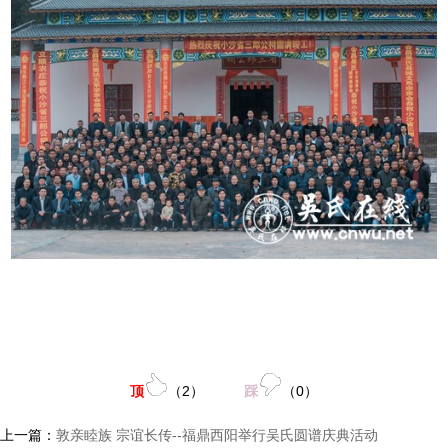
顶
（
2
）
踩
（
0
）
上一篇：
敦亲睦族 宗谊长传--福鼎西阳举行吴氏圆谱庆典活动