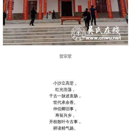
贺宗堂
小沙立高堂，
红光浩荡，
千古一脉述衷肠，
世代承余香。
仲伯卿旧事，
寿翁兴乡，
开枝散叶今古事，
耕读精气扬。