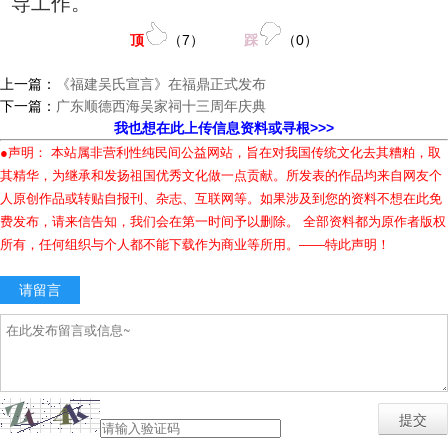
导工作。
顶
（
7
）
踩
（
0
）
上一篇：
《福建吴氏宣言》在福鼎正式发布
下一篇：
广东顺德西海吴家祠十三周年庆典
我也想在此上传信息资料或寻根>>>
●声明： 本站属非营利性纯民间公益网站，旨在对我国传统文化去其糟粕，取
其精华，为继承和发扬祖国优秀文化做一点贡献。所发表的作品均来自网友个
人原创作品或转贴自报刊、杂志、互联网等。如果涉及到您的资料不想在此免
费发布，请来信告知，我们会在第一时间予以删除。 全部资料都为原作者版权
所有，任何组织与个人都不能下载作为商业等所用。——特此声明！
请留言