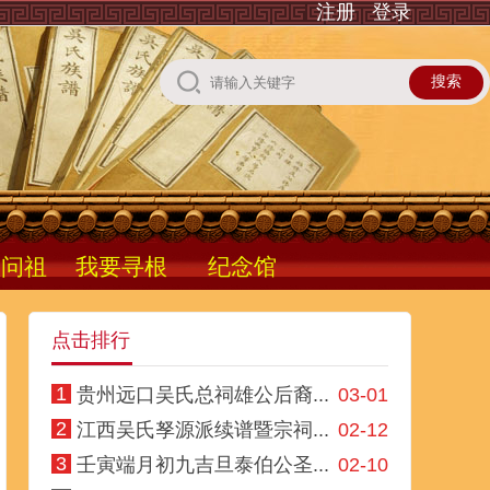
注册
登录
根问祖
我要寻根
纪念馆
点击排行
1
贵州远口吴氏总祠雄公后裔...
03-01
2
江西吴氏孥源派续谱暨宗祠...
02-12
3
壬寅端月初九吉旦泰伯公圣...
02-10