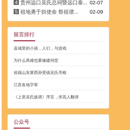
4
贵州远口吴氏总祠暨远口泰...
02-07
5
祖地勇于担使命 祭祖谱...
02-09
留言排行
县城里的小孩，人们，与游戏
为什么再难也要修建祠堂
祖籍山东莱西孙受镇吴氏寻根
江苏各地字辈
《上里吴氏族谱》序言，求高人翻译
公众号