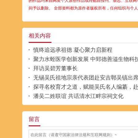
的作品均来自网友个人原创作品或转贴自报刊、杂志、互联网
间予以删除。 全部资料都为原作者版权所有，任何组织与个
相关内容
慎终追远承祖德 凝心聚力启新程
聚力水蛭医学创新发展 中郅德善溢生物科技(贵州)有限公司董事
拜访吴碧芳董事长
无锡吴氏祖地宗亲代表团赴安吉鄣吴镇出
探寻名校育才之道，赋能吴氏名人编纂，
潘吴二姓联谊 共话清水江畔宗祠文化
留言