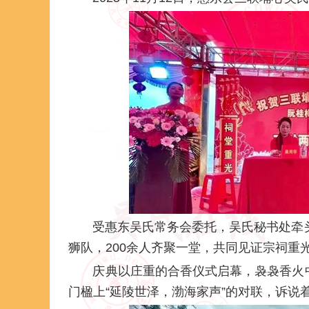
受惠东吴氏常务会委托，吴氏秘书处牵
狮队，200余人齐聚一堂，共同见证宗祠重
庆典以庄重的合香仪式启幕，袅袅香火
门楹上“延陵世泽，渤海家声”的对联，诉说着