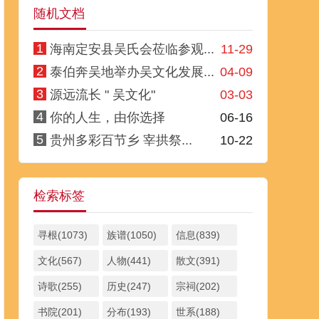
随机文档
1
海南定安县吴氏会莅临参观...
11-29
2
泰伯奔吴地举办吴文化发展...
04-09
3
源远流长 " 吴文化"
03-03
4
你的人生，由你选择
06-16
5
贵州多彩百节乡 宰拱祭...
10-22
检索标签
寻根(1073)
族谱(1050)
信息(839)
文化(567)
人物(441)
散文(391)
诗歌(255)
历史(247)
宗祠(202)
书院(201)
分布(193)
世系(188)