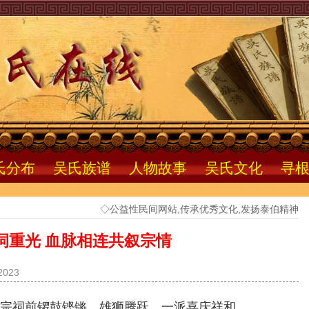
氏分布
吴氏族谱
人物故事
吴氏文化
寻
◇公益性民间网站,传承优秀文化,发扬泰伯精神
祠重光 血脉相连共叙宗情
023
氏宗祠前锣鼓铿锵、雄狮腾跃，一派喜庆祥和。