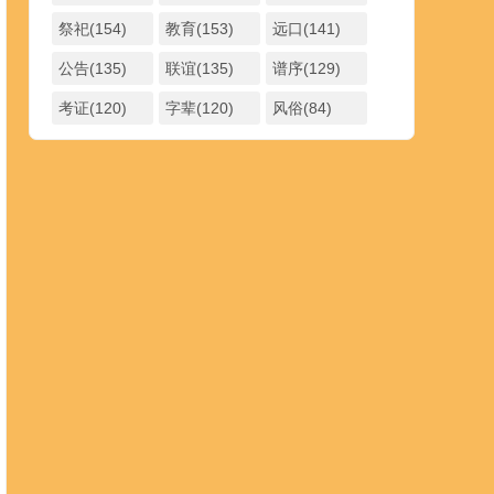
祭祀(154)
教育(153)
远口(141)
公告(135)
联谊(135)
谱序(129)
考证(120)
字辈(120)
风俗(84)