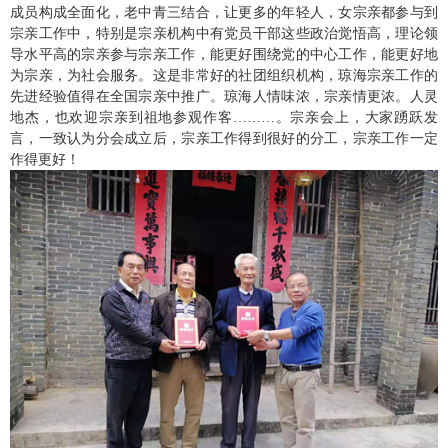
成员构成全面化，老中青三结合，让更多的年轻人，女宗亲都参与到
宗亲工作中，特别是宗亲机构中有党员干部这些政治觉悟高，理论领
导水平高的宗亲参与宗亲工作，能更好围绕党的中心工作，能更好地
为宗亲，为社会服务。这是非常好的社团组织机构，琼海宗亲工作的
先进经验值得在全国宗亲中推广。琼海人情味浓，宗亲情更浓。人灵
地杰，也欢迎宗亲到祖地参观作客………。宗亲会上，大家踴跃发
言，一致认为分会成立后，宗亲工作得到很好的分工，宗亲工作一定
作得更好！