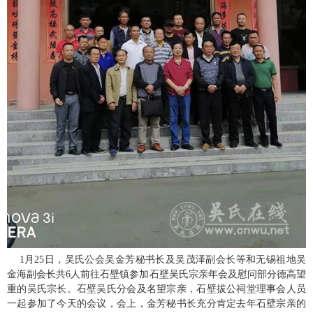
1月25日，吴氏公会吴金芳秘书长及吴茂泽副会长等和无锡祖地吴
金海副会长共6人前往石壁镇参加石壁吴氏宗亲年会及慰问部分德高望
重的吴氏宗长。石壁吴氏分会及名望宗亲，石壁拔公祠堂理事会人员
一起参加了今天的会议，会上，金芳秘书长充分肯定去年石壁宗亲的