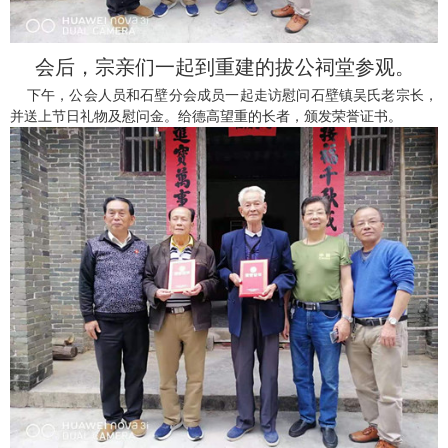
会后，宗亲们一起到重建的拔公祠堂参观。
下午，公会人员和石壁分会成员一起走访慰问石壁镇吴氏老宗长，
并送上节日礼物及慰问金。给德高望重的长者，颁发荣誉证书。