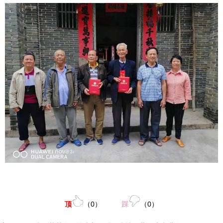
顶
（
0
）
踩
（
0
）